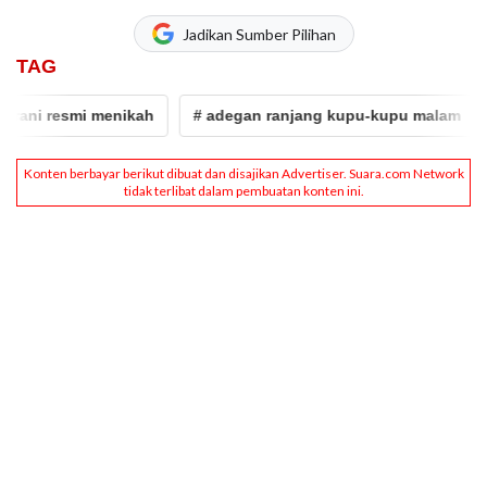
Jadikan Sumber Pilihan
TAG
rani resmi menikah
# adegan ranjang kupu-kupu malam
#