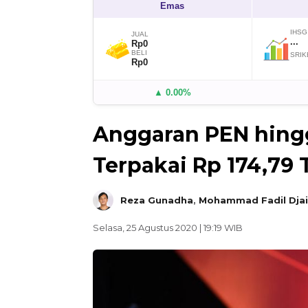
Emas
IHSG
JUAL
...
Rp0
BELI
SRIK
Rp0
▲ 0.00%
Anggaran PEN hing
Terpakai Rp 174,79 T
Reza Gunadha
,
Mohammad Fadil Djai
Selasa, 25 Agustus 2020 | 19:19 WIB