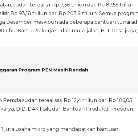
n, sudah terealisir Rp 7,36 triliun dari Rp 87,55 triliun.
isir Rp 93,18 triliun dari Rp 203,9 triliun. Semua progra
ngga Desember meskipun ada beberapa bantuan tunai ad
 ribu. Kartu Prakerja sudah mulai jalan, BLT Desa juga,
nggaran Program PEN Masih Rendah
mda sudah terealisasi Rp 12,4 triliun dari Rp 106,05
karya, DID, DAK Fisik, dan Bantuan Produktif Presiden
a 1 juta usaha mikro yang mendapatkan bantuan