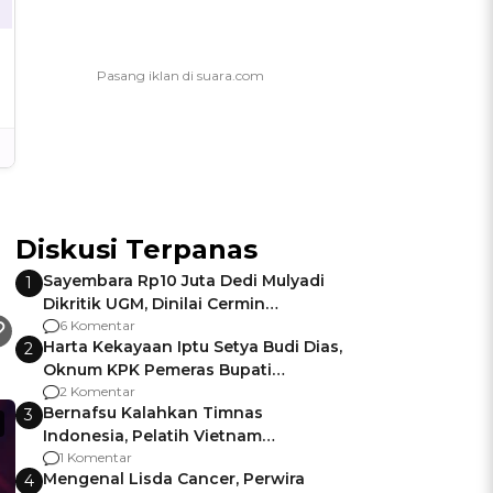
Diskusi Terpanas
Sayembara Rp10 Juta Dedi Mulyadi
1
Dikritik UGM, Dinilai Cermin
Gagalnya Negara Jamin Keamanan
6 Komentar
Harta Kekayaan Iptu Setya Budi Dias,
2
Oknum KPK Pemeras Bupati
Pemalang
2 Komentar
Bernafsu Kalahkan Timnas
3
Indonesia, Pelatih Vietnam
Berencana Pakai Jimat di Pakansari
1 Komentar
Mengenal Lisda Cancer, Perwira
4