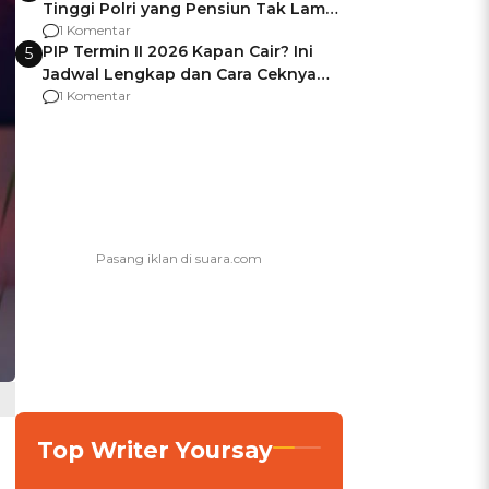
Tinggi Polri yang Pensiun Tak Lama
Usai Jadi Brigjen
1 Komentar
PIP Termin II 2026 Kapan Cair? Ini
5
Jadwal Lengkap dan Cara Ceknya
agar Dana Tidak Hangus!
1 Komentar
Top Writer Yoursay