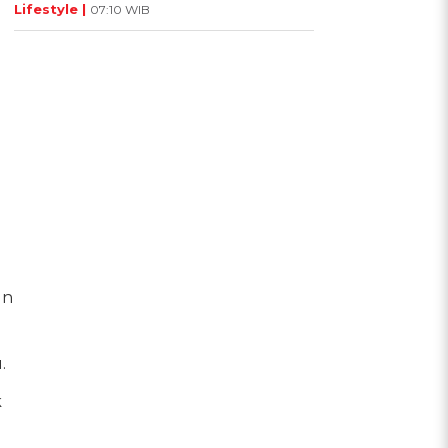
Lifestyle |
07:10 WIB
un
.
k