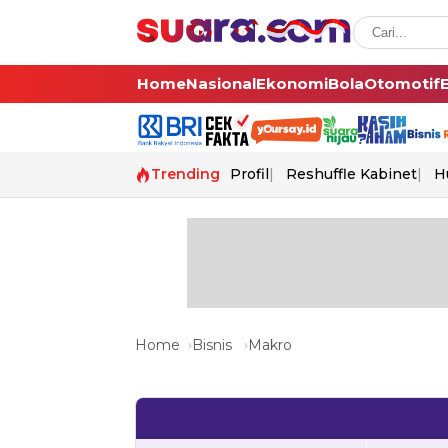
Home
Nasional
Ekonomi
Bola
Otomotif
Trending
Profil
Reshuffle Kabinet
H
Home
Bisnis
Makro