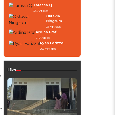
Tarassa Q.
33 Articles
Oktavia
Ningrum
31 Articles
Ardina Praf
21 Articles
Ryan Farizzal
20 Articles
Liks
p
n