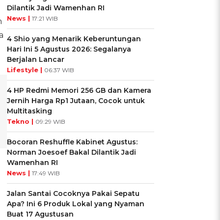
Dilantik Jadi Wamenhan RI
News |
17:21 WIB
m
a
4 Shio yang Menarik Keberuntungan
"
Hari Ini 5 Agustus 2026: Segalanya
Berjalan Lancar
Lifestyle |
06:37 WIB
4 HP Redmi Memori 256 GB dan Kamera
Jernih Harga Rp1 Jutaan, Cocok untuk
Multitasking
Tekno |
09:29 WIB
Bocoran Reshuffle Kabinet Agustus:
Norman Joesoef Bakal Dilantik Jadi
Wamenhan RI
News |
17:49 WIB
Jalan Santai Cocoknya Pakai Sepatu
Apa? Ini 6 Produk Lokal yang Nyaman
Buat 17 Agustusan