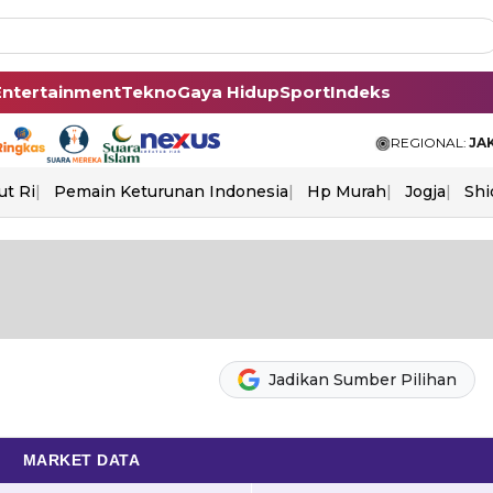
Entertainment
Tekno
Gaya Hidup
Sport
Indeks
REGIONAL:
JA
ut Ri
Pemain Keturunan Indonesia
Hp Murah
Jogja
Shi
Jadikan Sumber Pilihan
MARKET DATA