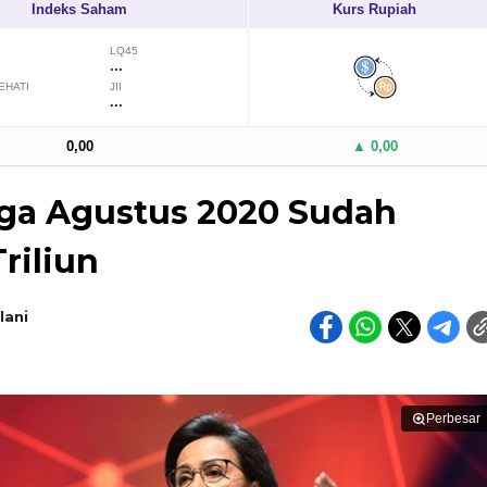
Indeks Saham
Kurs Rupiah
LQ45
...
EHATI
JII
...
0,00
▲ 0,00
ga Agustus 2020 Sudah
riliun
lani
Perbesar