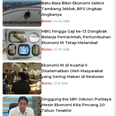
Batu Bara Bikin Ekonomi Sektor
Tambang Jeblok, BPS Ungkap
Angkanya
Bisnis
| 14:40 WIB
MBG hingga Gaji ke-13 Dongkrak
Belanja Pemerintah, Pertumbuhan
Ekonomi RI Tetap Melambat
Bisnis
| 14:07 WIB
Ekonomi RI di Kuartal II
Diselamatkan Oleh Masyarakat
yang Sering Makan di Restoran
Bisnis
| 12:12 WIB
Singgung Era SBY-Jokowi, Purbaya:
Mesin Ekonomi Kita Pincang 20
Tahun Terakhir