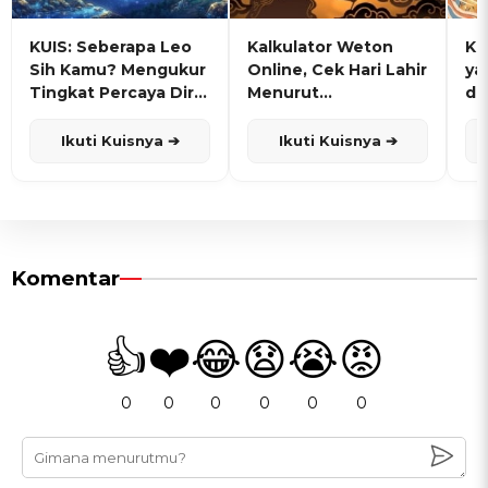
KUIS: Seberapa Leo
Kalkulator Weton
KU
Sih Kamu? Mengukur
Online, Cek Hari Lahir
ya
Tingkat Percaya Diri
Menurut
de
dan Karisma
Penanggalan Jawa
Ikuti Kuisnya ➔
Ikuti Kuisnya ➔
Komentar
👍
❤️
😂
😧
😭
😡
0
0
0
0
0
0