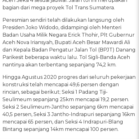
Aceh Seksi 4 sesuai jadwal. Jalan tol ini merupakan
bagian dari mega proyek Tol Trans Sumatera.
Peresmian sendiri telah dilakukan langsung oleh
Presiden Joko Widodo, didampingi oleh Menteri
Badan Usaha Milik Negara Erick Thohir, Plt Gubernur
Aceh Nova Iriansyah, Bupati Aceh Besar Mawardi Ali
dan Kepala Badan Pengatur Jalan Tol (BPJT) Danang
Parikesit beberapa waktu lalu. Tol Sigli-Banda Aceh
nantinya akan terbentang sepanjang 74,2 km.
Hingga Agustus 2020 progres dari seluruh pekerjaan
konstruksi telah mencapai 49,6 persen dengan
rincian, sebagai berikut; Seksi 1 Padang Tiji-
Seulimeum sepanjang 25km mencapai 19,2 persen.
Seksi 2 Seulimeum-Jantho sepanjang 6km mencapai
40,5 persen, Seksi 3 Jantho-Indrapuri sepanjang 16km
mencapai 65 persen, dan Seksi 4 Indrapuri-Blang
Bintang sepanjang 14km mencapai 100 persen.