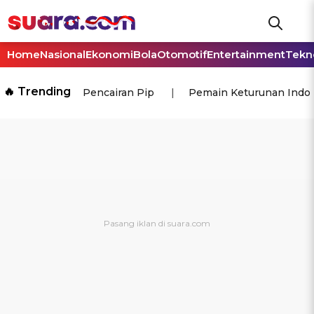
Home
Nasional
Ekonomi
Bola
Otomotif
Entertainment
Tekn
🔥 Trending
Pencairan Pip
Pemain Keturunan Indo