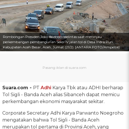
Rombongan Presiden Joko Widodo melintas saat meninjau
perkembangan pembangunan Seksi IV jalan tol di Desa Indra Puri,
Kabupaten Aceh Besar, Aceh, Jumat (21/2). [ANTARA FOTO/Ampelsa]
Suara.com -
PT
Adhi
Karya Tbk atau ADHI berharap
Tol Sigli - Banda Aceh alias Sibanceh dapat memicu
perkembangan ekonomi masyarakat sekitar.
Corporate Secretary Adhi Karya Parwanto Noegroho
mengatakan bahwa Tol Sigli - Banda Aceh
merupakan tol pertama di Provinsi Aceh, yang