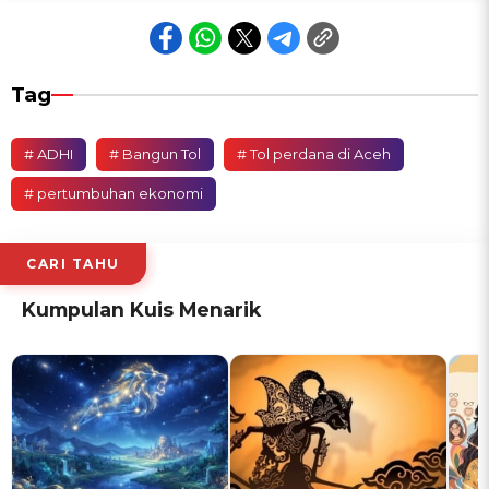
Tag
# ADHI
# Bangun Tol
# Tol perdana di Aceh
# pertumbuhan ekonomi
CARI TAHU
Kumpulan Kuis Menarik