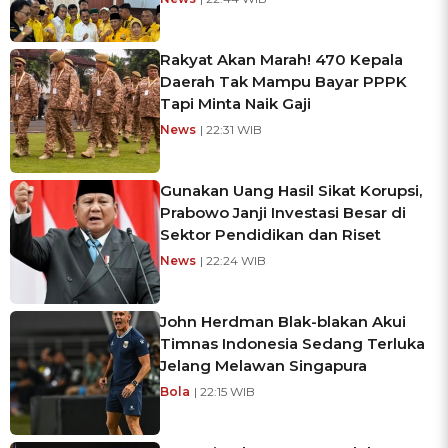
Rakyat Akan Marah! 470 Kepala
Daerah Tak Mampu Bayar PPPK
Tapi Minta Naik Gaji
News
| 22:31 WIB
Gunakan Uang Hasil Sikat Korupsi,
Prabowo Janji Investasi Besar di
Sektor Pendidikan dan Riset
News
| 22:24 WIB
John Herdman Blak-blakan Akui
Timnas Indonesia Sedang Terluka
Jelang Melawan Singapura
Bola
| 22:15 WIB