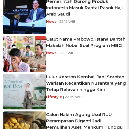
Pemerintah Dorong Produk
Indonesia Masuk Rantai Pasok Haji
Arab Saudi
News
| 22:12 WIB
Catut Nama Prabowo, Istana Bantah
Makalah Nobel Soal Program MBG
News
| 22:11 WIB
Lulur Keraton Kembali Jadi Sorotan,
Warisan Kecantikan Nusantara yang
Tetap Relevan hingga Kini
Lifestyle
| 22:09 WIB
Calon Hakim Agung Usul RUU
Perampasan Diganti Jadi
Pemulihan Aset, Menkum Tunggu