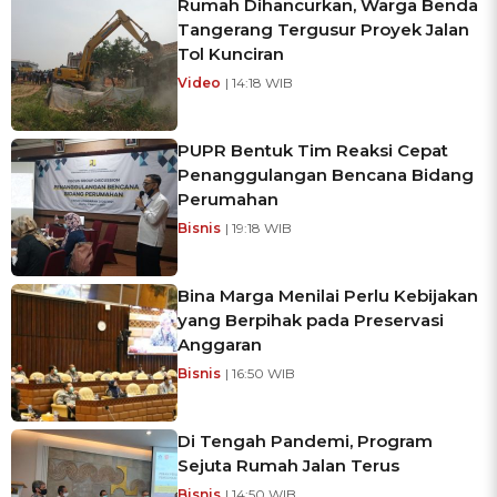
Rumah Dihancurkan, Warga Benda
Tangerang Tergusur Proyek Jalan
Tol Kunciran
Video
| 14:18 WIB
PUPR Bentuk Tim Reaksi Cepat
Penanggulangan Bencana Bidang
Perumahan
Bisnis
| 19:18 WIB
Bina Marga Menilai Perlu Kebijakan
yang Berpihak pada Preservasi
Anggaran
Bisnis
| 16:50 WIB
Di Tengah Pandemi, Program
Sejuta Rumah Jalan Terus
Bisnis
| 14:50 WIB