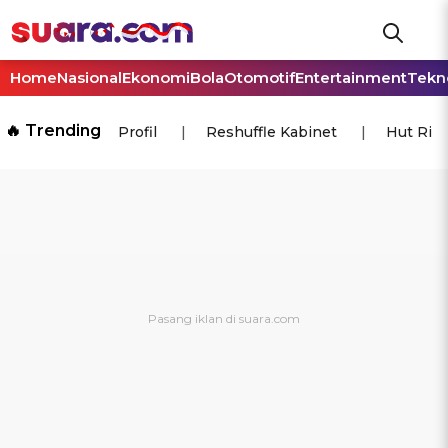
Home
Nasional
Ekonomi
Bola
Otomotif
Entertainment
Tekn
🔥 Trending
Profil
Reshuffle Kabinet
Hut Ri