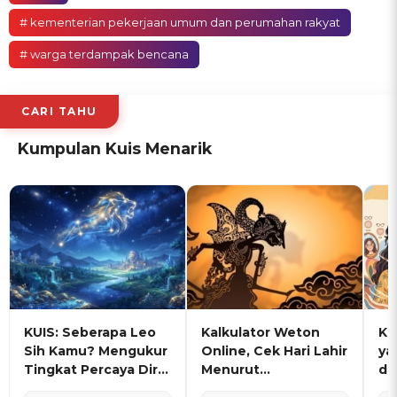
# kementerian pekerjaan umum dan perumahan rakyat
# warga terdampak bencana
CARI TAHU
Kumpulan Kuis Menarik
KUIS: Seberapa Leo
Kalkulator Weton
KU
Sih Kamu? Mengukur
Online, Cek Hari Lahir
ya
Tingkat Percaya Diri
Menurut
de
dan Karisma
Penanggalan Jawa