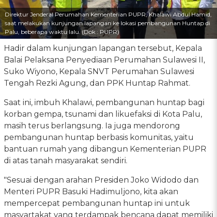
Direktur Jenderal Perumahan Kementerian PUPR, Khalawi Abdul Hamid,
saat melakukan kunjungan lapangan ke lokasi pembangunan Huntap di
Palu, beberapa waktu lalu. (Dok : PUPR)
Hadir dalam kunjungan lapangan tersebut, Kepala
Balai Pelaksana Penyediaan Perumahan Sulawesi II,
Suko Wiyono, Kepala SNVT Perumahan Sulawesi
Tengah Rezki Agung, dan PPK Huntap Rahmat.
Saat ini, imbuh Khalawi, pembangunan huntap bagi
korban gempa, tsunami dan likuefaksi di Kota Palu,
masih terus berlangsung. Ia juga mendorong
pembangunan huntap berbasis komunitas, yaitu
bantuan rumah yang dibangun Kementerian PUPR
di atas tanah masyarakat sendiri.
"Sesuai dengan arahan Presiden Joko Widodo dan
Menteri PUPR Basuki Hadimuljono, kita akan
mempercepat pembangunan huntap ini untuk
masyartakat yang terdampak bencana dapat memiliki