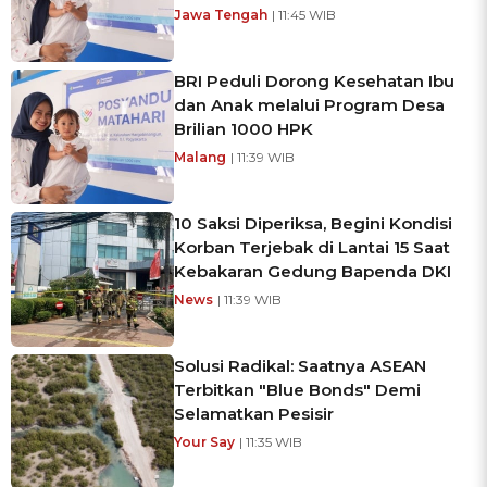
Jawa Tengah
| 11:45 WIB
BRI Peduli Dorong Kesehatan Ibu
dan Anak melalui Program Desa
Brilian 1000 HPK
Malang
| 11:39 WIB
10 Saksi Diperiksa, Begini Kondisi
Korban Terjebak di Lantai 15 Saat
Kebakaran Gedung Bapenda DKI
News
| 11:39 WIB
Solusi Radikal: Saatnya ASEAN
Terbitkan "Blue Bonds" Demi
Selamatkan Pesisir
Your Say
| 11:35 WIB