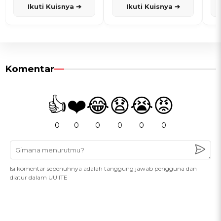
Ikuti Kuisnya ➔
Ikuti Kuisnya ➔
Komentar
👍
❤️
😂
😧
😭
😡
0
0
0
0
0
0
Isi komentar sepenuhnya adalah tanggung jawab pengguna dan
diatur dalam UU ITE