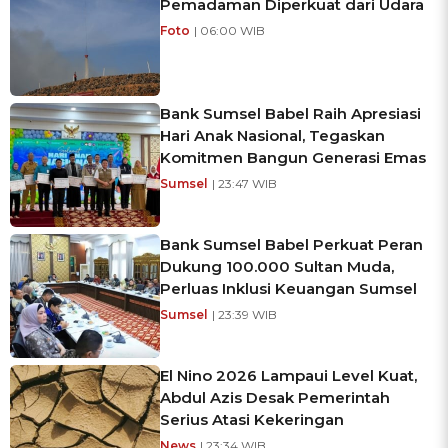
Pemadaman Diperkuat dari Udara
Foto
| 06:00 WIB
Bank Sumsel Babel Raih Apresiasi
Hari Anak Nasional, Tegaskan
Komitmen Bangun Generasi Emas
Sumsel
| 23:47 WIB
Bank Sumsel Babel Perkuat Peran
Dukung 100.000 Sultan Muda,
Perluas Inklusi Keuangan Sumsel
Sumsel
| 23:39 WIB
El Nino 2026 Lampaui Level Kuat,
Abdul Azis Desak Pemerintah
Serius Atasi Kekeringan
News
| 23:34 WIB