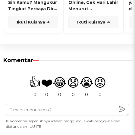
Sih Kamu? Mengukur
Online, Cek Hari Lahir
ya
Tingkat Percaya Diri
Menurut
de
dan Karisma
Penanggalan Jawa
Ikuti Kuisnya ➔
Ikuti Kuisnya ➔
Komentar
👍
❤️
😂
😧
😭
😡
0
0
0
0
0
0
Isi komentar sepenuhnya adalah tanggung jawab pengguna dan
diatur dalam UU ITE