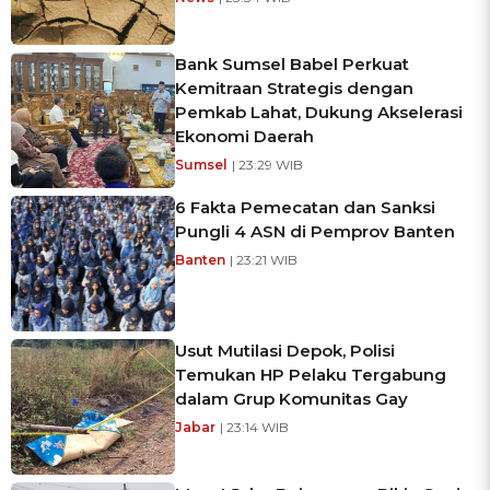
Bank Sumsel Babel Perkuat
Kemitraan Strategis dengan
Pemkab Lahat, Dukung Akselerasi
Ekonomi Daerah
Sumsel
| 23:29 WIB
6 Fakta Pemecatan dan Sanksi
Pungli 4 ASN di Pemprov Banten
Banten
| 23:21 WIB
Usut Mutilasi Depok, Polisi
Temukan HP Pelaku Tergabung
dalam Grup Komunitas Gay
Jabar
| 23:14 WIB