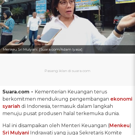
Menkeu Sri Mulyani. [Suara.com/Adam Iyasa]
Suara.com -
Kementerian Keuangan terus
berkomitmen mendukung pengembangan
ekonomi
syariah
di Indonesia, termasuk dalam langkah
menuju pusat produsen halal terkemuka dunia.
Hal ini disampaikan oleh Menteri Keuangan (
Menkeu
)
Sri Mulyani
Indrawati yang juga Sekretaris Komite