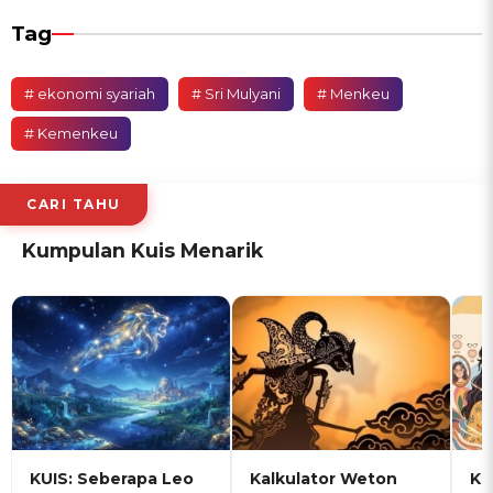
Tag
# ekonomi syariah
# Sri Mulyani
# Menkeu
# Kemenkeu
CARI TAHU
Kumpulan Kuis Menarik
KUIS: Seberapa Leo
Kalkulator Weton
KU