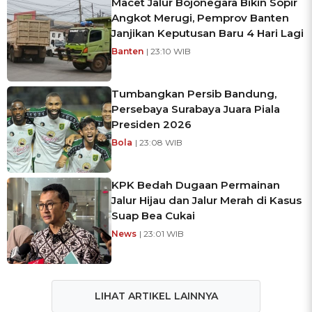
Macet Jalur Bojonegara Bikin Sopir
Angkot Merugi, Pemprov Banten
Janjikan Keputusan Baru 4 Hari Lagi
Banten
| 23:10 WIB
Tumbangkan Persib Bandung,
Persebaya Surabaya Juara Piala
Presiden 2026
Bola
| 23:08 WIB
KPK Bedah Dugaan Permainan
Jalur Hijau dan Jalur Merah di Kasus
Suap Bea Cukai
News
| 23:01 WIB
LIHAT ARTIKEL LAINNYA