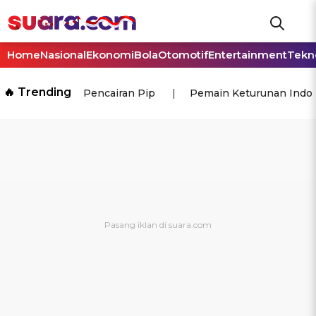
Home
Nasional
Ekonomi
Bola
Otomotif
Entertainment
Tekn
🔥 Trending
Pencairan Pip
Pemain Keturunan Indo