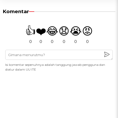
Komentar
👍
❤️
😂
😧
😭
😡
0
0
0
0
0
0
Isi komentar sepenuhnya adalah tanggung jawab pengguna dan
diatur dalam UU ITE