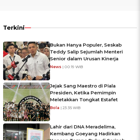
Terkini
Bukan Hanya Populer, Seskab
Teddy Salip Sejumlah Menteri
Senior dalam Urusan Kinerja
News
| 00:19 WIB
Jejak Sang Maestro di Piala
Presiden, Ketika Pemimpin
Meletakkan Tongkat Estafet
Bola
| 23:35 WIB
Lahir dari DNA Meradelima,
Kembang Goeyang Hadirkan