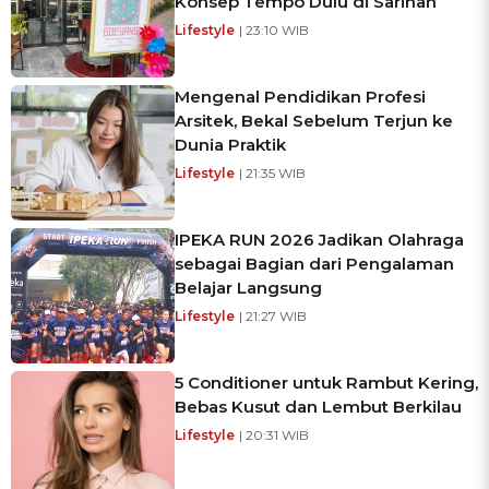
Konsep Tempo Dulu di Sarinah
Lifestyle
| 23:10 WIB
Mengenal Pendidikan Profesi
Arsitek, Bekal Sebelum Terjun ke
Dunia Praktik
Lifestyle
| 21:35 WIB
IPEKA RUN 2026 Jadikan Olahraga
sebagai Bagian dari Pengalaman
Belajar Langsung
Lifestyle
| 21:27 WIB
5 Conditioner untuk Rambut Kering,
Bebas Kusut dan Lembut Berkilau
Lifestyle
| 20:31 WIB