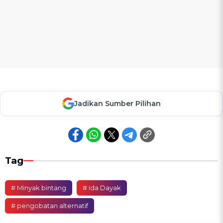
Jadikan Sumber Pilihan
Tag
# Minyak bintang
# Ida Dayak
# pengobatan alternatif