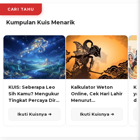
CARI TAHU
Kumpulan Kuis Menarik
KUIS: Seberapa Leo
Kalkulator Weton
KU
Sih Kamu? Mengukur
Online, Cek Hari Lahir
ya
Tingkat Percaya Diri
Menurut
de
dan Karisma
Penanggalan Jawa
Ikuti Kuisnya ➔
Ikuti Kuisnya ➔