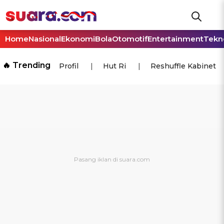
Home
Nasional
Ekonomi
Bola
Otomotif
Entertainment
Tekn
🔥 Trending
Profil
Hut Ri
Reshuffle Kabinet