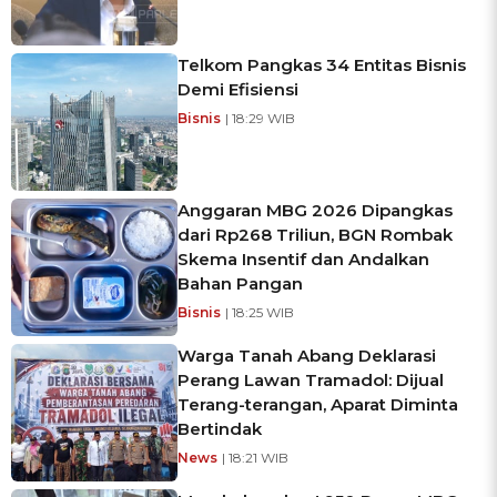
Telkom Pangkas 34 Entitas Bisnis
Demi Efisiensi
Bisnis
| 18:29 WIB
Anggaran MBG 2026 Dipangkas
dari Rp268 Triliun, BGN Rombak
Skema Insentif dan Andalkan
Bahan Pangan
Bisnis
| 18:25 WIB
Warga Tanah Abang Deklarasi
Perang Lawan Tramadol: Dijual
Terang-terangan, Aparat Diminta
Bertindak
News
| 18:21 WIB