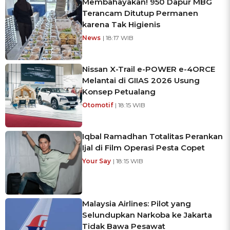
Membahayakan! 950 Dapur MBG
Terancam Ditutup Permanen
karena Tak Higienis
News
| 18:17 WIB
Nissan X-Trail e-POWER e-4ORCE
Melantai di GIIAS 2026 Usung
Konsep Petualang
Otomotif
| 18:15 WIB
Iqbal Ramadhan Totalitas Perankan
Ijal di Film Operasi Pesta Copet
Your Say
| 18:15 WIB
Malaysia Airlines: Pilot yang
Selundupkan Narkoba ke Jakarta
Tidak Bawa Pesawat