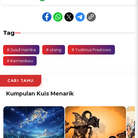
Tag
# Jusuf Hamka
# utang
# Yustinus Prastowo
# Kemenkeu
CARI TAHU
Kumpulan Kuis Menarik