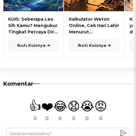
KUIS: Seberapa Leo
Kalkulator Weton
KU
Sih Kamu? Mengukur
Online, Cek Hari Lahir
ya
Tingkat Percaya Diri
Menurut
de
dan Karisma
Penanggalan Jawa
Ikuti Kuisnya ➔
Ikuti Kuisnya ➔
Komentar
👍
❤️
😂
😧
😭
😡
0
0
0
0
0
0