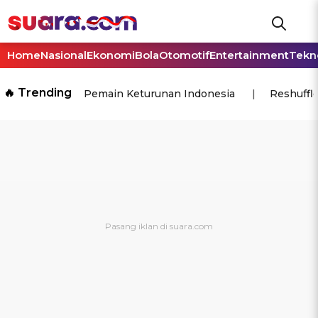
Home
Nasional
Ekonomi
Bola
Otomotif
Entertainment
Tekn
🔥 Trending
Pemain Keturunan Indonesia
Reshuffl