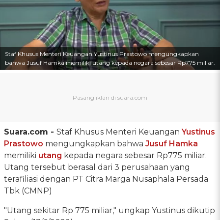
Staf Khusus Menteri Keuangan Yustinus Prastowo mengungkapkan
bahwa Jusuf Hamka memiliki utang kepada negara sebesar Rp775 miliar.
Suara.com -
Staf Khusus Menteri Keuangan
Yustinus
Prastowo
mengungkapkan bahwa
Jusuf Hamka
memiliki
utang
kepada negara sebesar Rp775 miliar.
Utang tersebut berasal dari 3 perusahaan yang
terafiliasi dengan PT Citra Marga Nusaphala Persada
Tbk (CMNP)
"Utang sekitar Rp 775 miliar," ungkap Yustinus dikutip