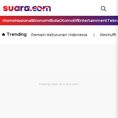
Home
Nasional
Ekonomi
Bola
Otomotif
Entertainment
Tekn
🔥 Trending
Pemain Keturunan Indonesia
Reshuffl