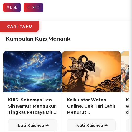
# kpk
# DPD
CARI TAHU
Kumpulan Kuis Menarik
KUIS: Seberapa Leo
Kalkulator Weton
KU
Sih Kamu? Mengukur
Online, Cek Hari Lahir
ya
Tingkat Percaya Diri
Menurut
de
dan Karisma
Penanggalan Jawa
Ikuti Kuisnya ➔
Ikuti Kuisnya ➔