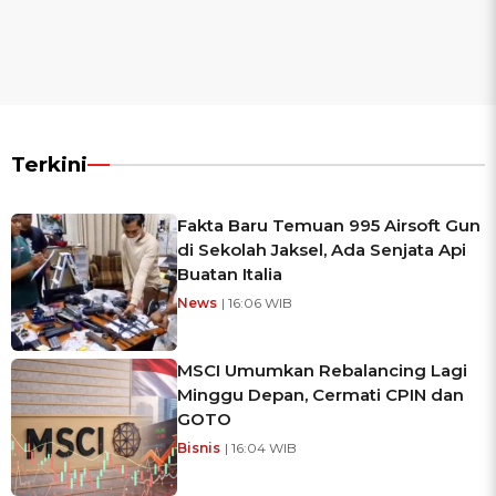
Terkini
Fakta Baru Temuan 995 Airsoft Gun
di Sekolah Jaksel, Ada Senjata Api
Buatan Italia
News
| 16:06 WIB
MSCI Umumkan Rebalancing Lagi
Minggu Depan, Cermati CPIN dan
GOTO
Bisnis
| 16:04 WIB