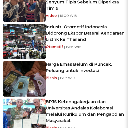
Senyum Tipis Sebelum Diperiksa
Tim 9
Video
| 16:00 WIB
Industri Otomotif Indonesia
Didorong Ekspor Baterai Kendaraan
Listrik ke Thailand
Otomotif
| 15:58 WIB
Harga Emas Belum di Puncak,
Peluang untuk Investasi
Bisnis
| 15:57 WIB
BPJS Ketenagakerjaan dan
Universitas Andalas Kolaborasi
melalui Kurikulum dan Pengabdian
Masyarakat
Bisnis
| 15:56 WIB