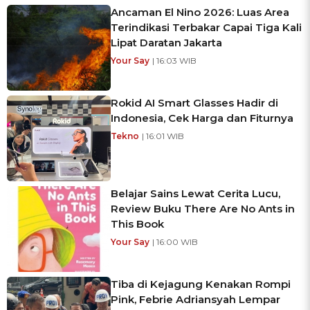
Ancaman El Nino 2026: Luas Area
Terindikasi Terbakar Capai Tiga Kali
Lipat Daratan Jakarta
Your Say
| 16:03 WIB
Rokid AI Smart Glasses Hadir di
Indonesia, Cek Harga dan Fiturnya
Tekno
| 16:01 WIB
Belajar Sains Lewat Cerita Lucu,
Review Buku There Are No Ants in
This Book
Your Say
| 16:00 WIB
Tiba di Kejagung Kenakan Rompi
Pink, Febrie Adriansyah Lempar