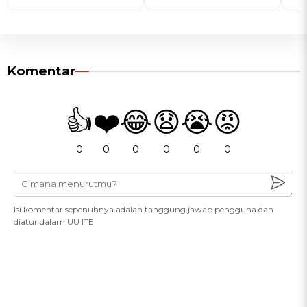
Komentar
👍
❤️
😂
😧
😭
😡
0
0
0
0
0
0
Isi komentar sepenuhnya adalah tanggung jawab pengguna dan
diatur dalam UU ITE