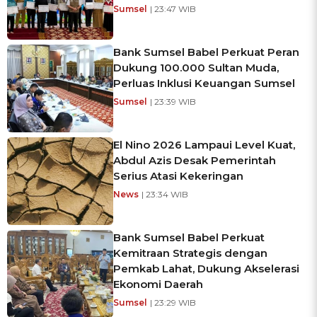
Sumsel
| 23:47 WIB
Bank Sumsel Babel Perkuat Peran
Dukung 100.000 Sultan Muda,
Perluas Inklusi Keuangan Sumsel
Sumsel
| 23:39 WIB
El Nino 2026 Lampaui Level Kuat,
Abdul Azis Desak Pemerintah
Serius Atasi Kekeringan
News
| 23:34 WIB
Bank Sumsel Babel Perkuat
Kemitraan Strategis dengan
Pemkab Lahat, Dukung Akselerasi
Ekonomi Daerah
Sumsel
| 23:29 WIB