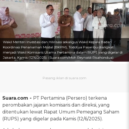
Wakil Menteri Investasi dan Hilirisasi sekaligus Wakil Kepala Badan
Koordinasi Penanaman Modal (BKPM), Todotua Pasaribu diangkat
menjadi Wakil Komisaris Utama Pertamina dalam RUPS yang digelar di
Jakarta, Kamis (12/6/2025). (Suara.com/Moh Reynaldi Risahondua)
Suara.com -
PT Pertamina (Persero) terkena
perombakan jajaran komisaris dan direksi, yang
ditentukan lewat Rapat Umum Pemegang Saham
(RUPS) yang digelar pada Kamis (12/6/2025).