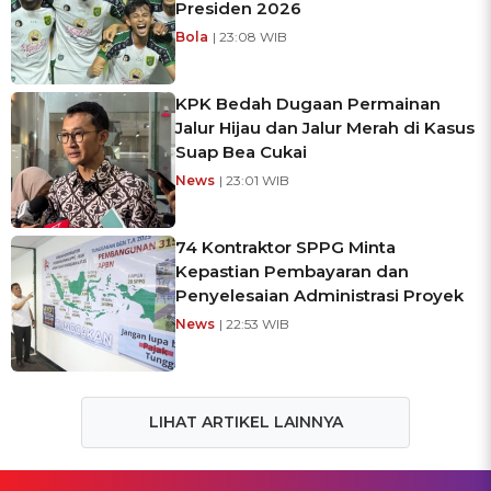
Presiden 2026
Bola
| 23:08 WIB
KPK Bedah Dugaan Permainan
Jalur Hijau dan Jalur Merah di Kasus
Suap Bea Cukai
News
| 23:01 WIB
74 Kontraktor SPPG Minta
Kepastian Pembayaran dan
Penyelesaian Administrasi Proyek
News
| 22:53 WIB
LIHAT ARTIKEL LAINNYA