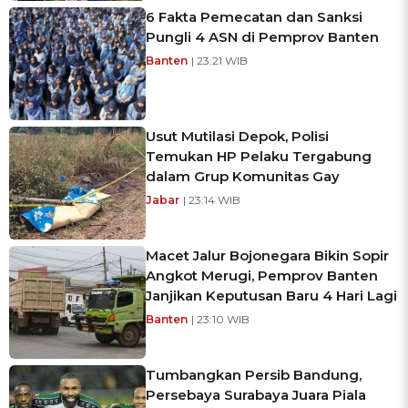
6 Fakta Pemecatan dan Sanksi
Pungli 4 ASN di Pemprov Banten
Banten
| 23:21 WIB
Usut Mutilasi Depok, Polisi
Temukan HP Pelaku Tergabung
dalam Grup Komunitas Gay
Jabar
| 23:14 WIB
Macet Jalur Bojonegara Bikin Sopir
Angkot Merugi, Pemprov Banten
Janjikan Keputusan Baru 4 Hari Lagi
Banten
| 23:10 WIB
Tumbangkan Persib Bandung,
Persebaya Surabaya Juara Piala