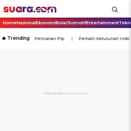
Home
Nasional
Ekonomi
Bola
Otomotif
Entertainment
Tekn
🔥 Trending
Pencairan Pip
Pemain Keturunan Indo