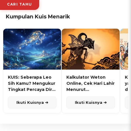
CARI TAHU
Kumpulan Kuis Menarik
KUIS: Seberapa Leo
Kalkulator Weton
KU
Sih Kamu? Mengukur
Online, Cek Hari Lahir
ya
Tingkat Percaya Diri
Menurut
de
dan Karisma
Penanggalan Jawa
Ikuti Kuisnya ➔
Ikuti Kuisnya ➔