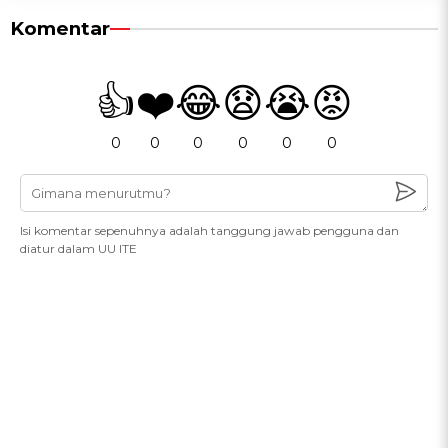
Komentar
👍
❤️
😂
😧
😭
😡
0
0
0
0
0
0
Isi komentar sepenuhnya adalah tanggung jawab pengguna dan
diatur dalam UU ITE