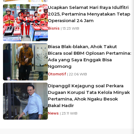
Ucapkan Selamat Hari Raya Idulfitri
2025, Pertamina Menyatakan Tetap
Operasional 24 Jam
Bisnis
| 13:23 WIB
Biasa Blak-blakan, Ahok Takut
Bicara soal BBM Oplosan Pertamina:
Ada yang Saya Enggak Bisa
Ngomong
Otomotif
| 22:06 WIB
Dipanggil Kejagung soal Perkara
Dugaan Korupsi Tata Kelola Minyak
Pertamina, Ahok Ngaku Besok
Bakal Hadir
News
| 23:11 WIB