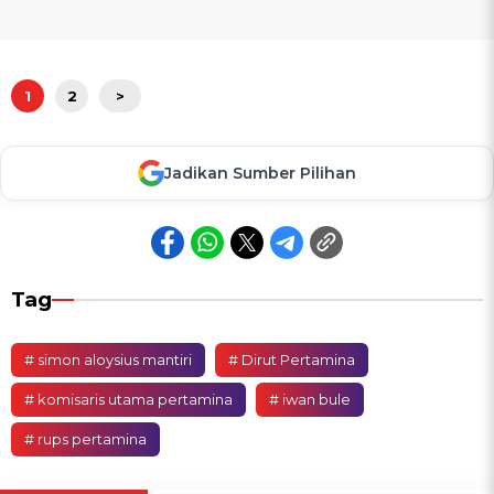
1
2
>
Jadikan Sumber Pilihan
Tag
# simon aloysius mantiri
# Dirut Pertamina
# komisaris utama pertamina
# iwan bule
# rups pertamina