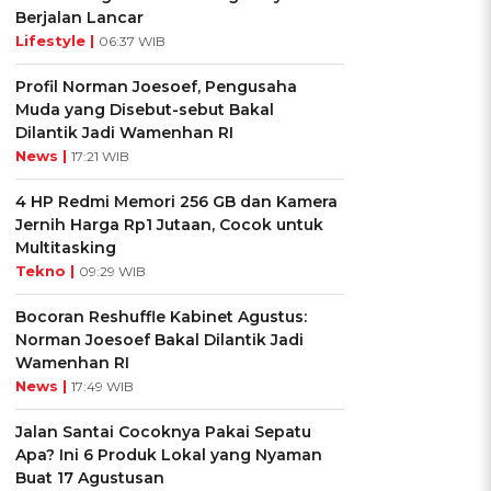
Berjalan Lancar
Lifestyle |
06:37 WIB
Profil Norman Joesoef, Pengusaha
Muda yang Disebut-sebut Bakal
Dilantik Jadi Wamenhan RI
News |
17:21 WIB
4 HP Redmi Memori 256 GB dan Kamera
Jernih Harga Rp1 Jutaan, Cocok untuk
Multitasking
Tekno |
09:29 WIB
Bocoran Reshuffle Kabinet Agustus:
Norman Joesoef Bakal Dilantik Jadi
Wamenhan RI
News |
17:49 WIB
Jalan Santai Cocoknya Pakai Sepatu
Apa? Ini 6 Produk Lokal yang Nyaman
Buat 17 Agustusan