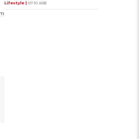
Lifestyle |
07:10 WIB
im