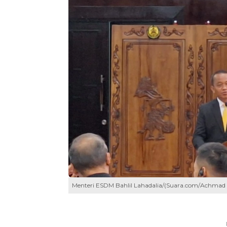
Menteri ESDM Bahlil Lahadalia/(Suara.com/Achmad 