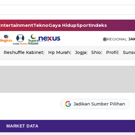
Entertainment
Tekno
Gaya Hidup
Sport
Indeks
REGIONAL:
JA
Reshuffle Kabinet
Hp Murah
Jogja
Shio
Profil
Suns
Jadikan Sumber Pilihan
MARKET DATA