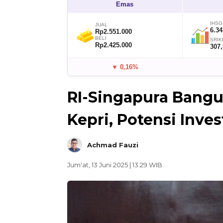
Emas
IHSG
JUAL
6.34
Rp2.551.000
BELI
SRIK
Rp2.425.000
307
▼ 0,16%
RI-Singapura Bangun
Kepri, Potensi Inve
Achmad Fauzi
Jum'at, 13 Juni 2025 | 13:29 WIB