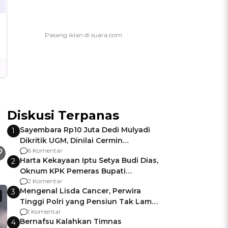
Diskusi Terpanas
Sayembara Rp10 Juta Dedi Mulyadi
1
Dikritik UGM, Dinilai Cermin
Gagalnya Negara Jamin Keamanan
6 Komentar
Harta Kekayaan Iptu Setya Budi Dias,
2
Oknum KPK Pemeras Bupati
Pemalang
2 Komentar
Mengenal Lisda Cancer, Perwira
3
Tinggi Polri yang Pensiun Tak Lama
Usai Jadi Brigjen
1 Komentar
Bernafsu Kalahkan Timnas
4