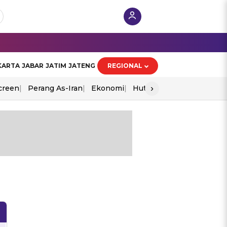
KARTA
JABAR
JATIM
JATENG
REGIONAL
›
creen
Perang As-Iran
Ekonomi
Hut Ri