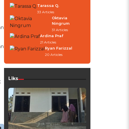
Tarassa Q.
33 Articles
Oktavia
Ningrum
an
31 Articles
Ardina Praf
21 Articles
an
Ryan Farizzal
20 Articles
Liks
t