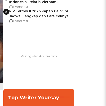
Indonesia, Pelatih Vietnam
Berencana Pakai Jimat di Pakansari
1 Komentar
PIP Termin II 2026 Kapan Cair? Ini
5
Jadwal Lengkap dan Cara Ceknya
agar Dana Tidak Hangus!
1 Komentar
Top Writer Yoursay