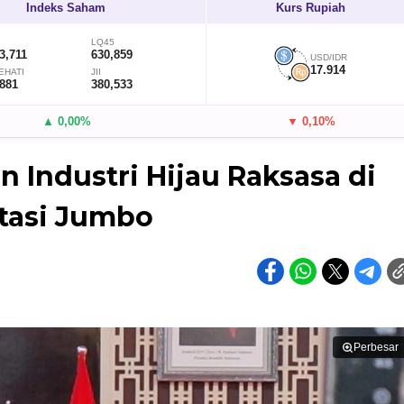
Indeks Saham
Kurs Rupiah
LQ45
3,711
630,859
USD/IDR
17.914
EHATI
JII
,881
380,533
▲ 0,00%
▼ 0,10%
 Industri Hijau Raksasa di
stasi Jumbo
Perbesar