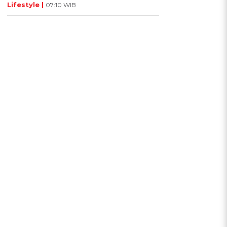
Lifestyle |
07:10 WIB