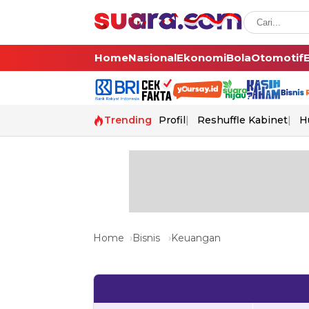
Home
Nasional
Ekonomi
Bola
Otomotif
Trending
Profil
Reshuffle Kabinet
H
Home
Bisnis
Keuangan