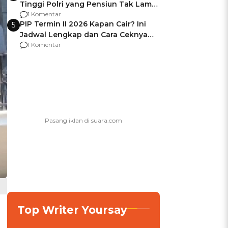
Tinggi Polri yang Pensiun Tak Lama
Usai Jadi Brigjen
1 Komentar
PIP Termin II 2026 Kapan Cair? Ini
5
Jadwal Lengkap dan Cara Ceknya
agar Dana Tidak Hangus!
1 Komentar
Top Writer Yoursay