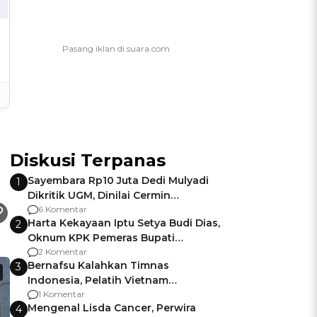
Diskusi Terpanas
Sayembara Rp10 Juta Dedi Mulyadi
1
Dikritik UGM, Dinilai Cermin
Gagalnya Negara Jamin Keamanan
6 Komentar
Harta Kekayaan Iptu Setya Budi Dias,
2
Oknum KPK Pemeras Bupati
Pemalang
2 Komentar
Bernafsu Kalahkan Timnas
3
Indonesia, Pelatih Vietnam
Berencana Pakai Jimat di Pakansari
1 Komentar
Mengenal Lisda Cancer, Perwira
4