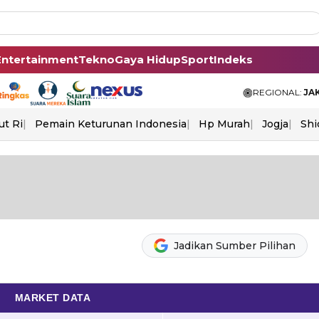
Entertainment
Tekno
Gaya Hidup
Sport
Indeks
REGIONAL:
JA
ut Ri
Pemain Keturunan Indonesia
Hp Murah
Jogja
Shi
Jadikan Sumber Pilihan
MARKET DATA