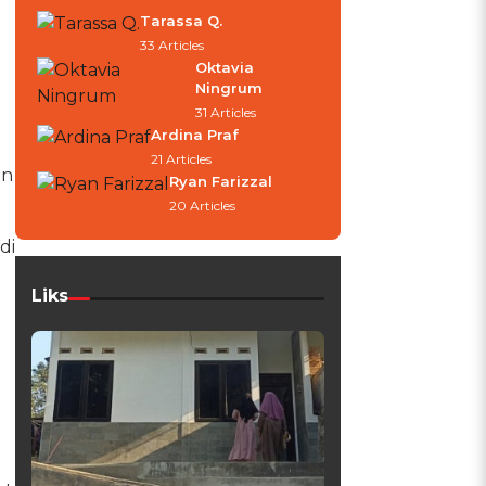
Tarassa Q.
33 Articles
Oktavia
Ningrum
31 Articles
Ardina Praf
21 Articles
an
Ryan Farizzal
20 Articles
di
Liks