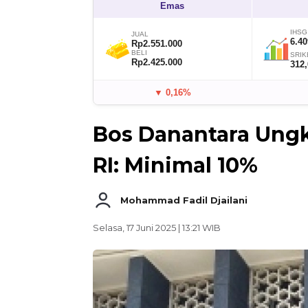
Emas
IHSG
JUAL
6.40
Rp2.551.000
BELI
SRIK
Rp2.425.000
312
▼ 0,16%
Bos Danantara Ungka
RI: Minimal 10%
Mohammad Fadil Djailani
Selasa, 17 Juni 2025 | 13:21 WIB