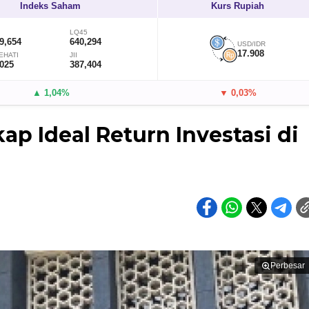
Indeks Saham
Kurs Rupiah
LQ45
9,654
640,294
USD/IDR
17.908
EHATI
JII
,025
387,404
▲ 1,04%
▼ 0,03%
p Ideal Return Investasi di
Perbesar