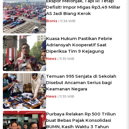
Ekspor Melonjak, Tapi RI Tetap
Defisit! Impor Migas Rp3,49 Miliar
AS Jadi Biang Kerok
Bisnis
| 11:36 WIB
Kuasa Hukum Pastikan Febrie
Adriansyah Kooperatif Saat
Diperiksa Tim 9 Kejagung
News
| 11:35 WIB
Temuan 995 Senjata di Sekolah
Disebut Ancaman Serius bagi
Keamanan Negara
News
| 11:35 WIB
Purbaya Relakan Rp 500 Triliun
buat Bebas Pajak Konsolidasi
BUMN, Kasih Waktu 3 Tahun