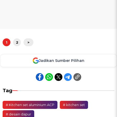
1
2
>
Jadikan Sumber Pilihan
Tag
# Kitchen set aluminium ACP
# kitchen set
# desain dapur