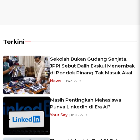
Terkini
Sekolah Bukan Gudang Senjata,
JPPI Sebut Dalih Ekskul Menembak
di Pondok Pinang Tak Masuk Akal
News
| 11:43 WIB
Masih Pentingkah Mahasiswa
Punya LinkedIn di Era AI?
Your Say
| 11:36 WIB