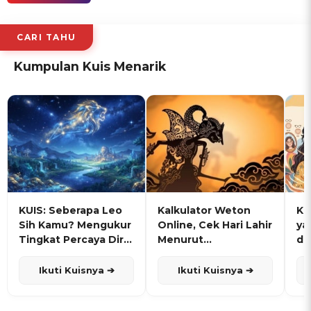
CARI TAHU
Kumpulan Kuis Menarik
KUIS: Seberapa Leo
Kalkulator Weton
KU
Sih Kamu? Mengukur
Online, Cek Hari Lahir
ya
Tingkat Percaya Diri
Menurut
de
dan Karisma
Penanggalan Jawa
Ikuti Kuisnya ➔
Ikuti Kuisnya ➔