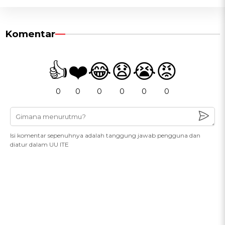
Komentar
👍
❤️
😂
😧
😭
😡
0
0
0
0
0
0
Isi komentar sepenuhnya adalah tanggung jawab pengguna dan
diatur dalam UU ITE