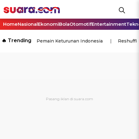
Home
Nasional
Ekonomi
Bola
Otomotif
Entertainment
Tekn
🔥 Trending
Pemain Keturunan Indonesia
Reshuffl