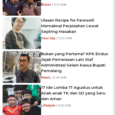
Bisnis
| 11:31 WIB
Ulasan Recipe for Farewell:
Memaknai Perpisahan Lewat
Sepiring Masakan
Your Say
| 11:30 WIB
Bukan yang Pertama? KPK Endus
Jejak Pemerasan Lain Staf
Administrasi Selain Kasus Bupati
Pemalang
News
| 11:26 WIB
17 Ide Lomba 17 Agustus untuk
Anak-anak TK dan SD yang Seru
dan Aman
Lifestyle
| 11:25 WIB