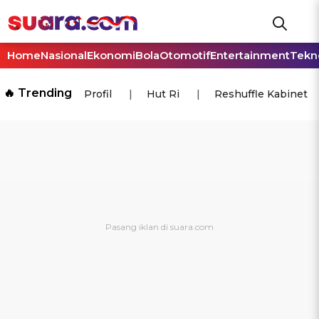
Home
Nasional
Ekonomi
Bola
Otomotif
Entertainment
Tekn
🔥 Trending
Profil
Hut Ri
Reshuffle Kabinet