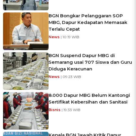
BGN Bongkar Pelanggaran SOP
MBG, Dapur Kedapatan Memasak
Terlalu Cepat
News
| 10:19 WIB
BGN Suspend Dapur MBG di
Semarang usai 707 Siswa dan Guru
Diduga Keracunan
News
| 09:23 WIB
8.000 Dapur MBG Belum Kantongi
Sertifikat Kebersihan dan Sanitasi
Bisnis
| 19:33 WIB
Kepala BGN Jawab Kritik Dapur