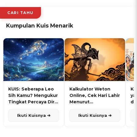
CARI TAHU
Kumpulan Kuis Menarik
KUIS: Seberapa Leo
Kalkulator Weton
KU
Sih Kamu? Mengukur
Online, Cek Hari Lahir
ya
Tingkat Percaya Diri
Menurut
de
dan Karisma
Penanggalan Jawa
Ikuti Kuisnya ➔
Ikuti Kuisnya ➔