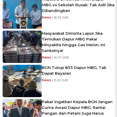
MBG vs Sekolah Rusak: Tak Adil Jika
Dibandingkan
News
| 18:35 WIB
Masyarakat Diminta Lapor Jika
Temukan Dapur MBG Pakai
Minyakita hingga Gas Melon, Ini
Sanksinya!
News
| 16:07 WIB
BGN Tutup 833 Dapur MBG, Tak
Dapat Bayaran
News
| 15:33 WIB
Pakar Ingatkan Kepala BGN Jangan
Cuma Awasi Dapur MBG: Rantai
Pangan dari Petani Juga Harus