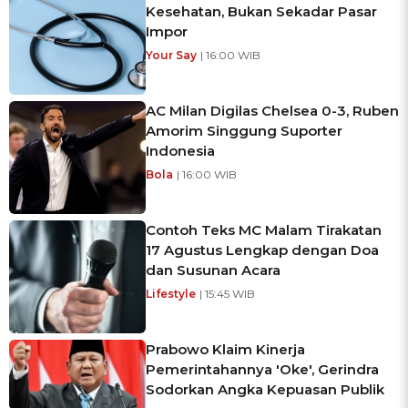
Kesehatan, Bukan Sekadar Pasar
Impor
Your Say
| 16:00 WIB
AC Milan Digilas Chelsea 0-3, Ruben
Amorim Singgung Suporter
Indonesia
Bola
| 16:00 WIB
Contoh Teks MC Malam Tirakatan
17 Agustus Lengkap dengan Doa
dan Susunan Acara
Lifestyle
| 15:45 WIB
Prabowo Klaim Kinerja
Pemerintahannya 'Oke', Gerindra
Sodorkan Angka Kepuasan Publik