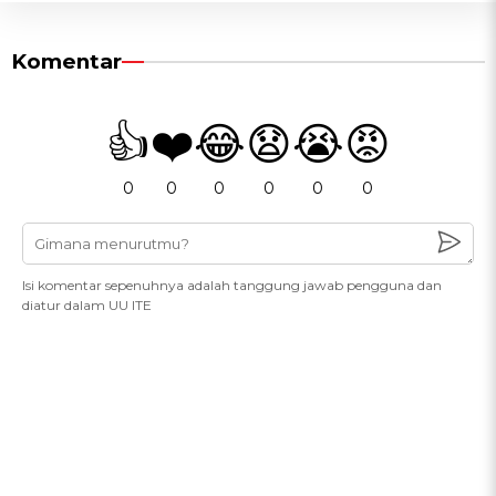
Komentar
👍
❤️
😂
😧
😭
😡
0
0
0
0
0
0
Isi komentar sepenuhnya adalah tanggung jawab pengguna dan
diatur dalam UU ITE