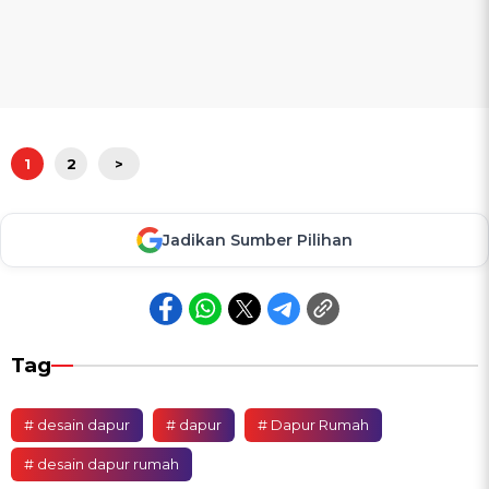
1
2
>
Jadikan Sumber Pilihan
Tag
# desain dapur
# dapur
# Dapur Rumah
# desain dapur rumah