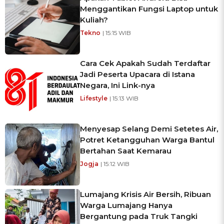
Menggantikan Fungsi Laptop untuk
Kuliah?
Tekno
| 15:15 WIB
Cara Cek Apakah Sudah Terdaftar
Jadi Peserta Upacara di Istana
Negara, Ini Link-nya
Lifestyle
| 15:13 WIB
Menyesap Selang Demi Setetes Air,
Potret Ketangguhan Warga Bantul
Bertahan Saat Kemarau
Jogja
| 15:12 WIB
Lumajang Krisis Air Bersih, Ribuan
Warga Lumajang Hanya
Bergantung pada Truk Tangki