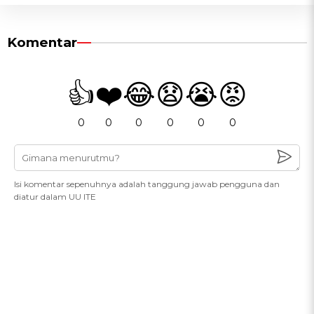
Komentar
👍
❤️
😂
😧
😭
😡
0
0
0
0
0
0
Isi komentar sepenuhnya adalah tanggung jawab pengguna dan
diatur dalam UU ITE