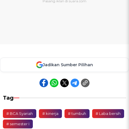
Jadikan Sumber Pilihan
Tag
# BCA Syariah
# kinerja
# tumbuh
# Laba bersih
# semester I