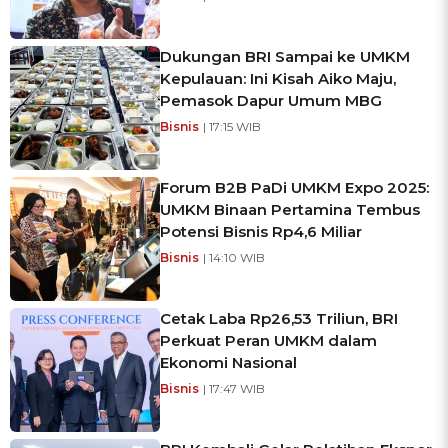
Dukungan BRI Sampai ke UMKM
Kepulauan: Ini Kisah Aiko Maju,
Pemasok Dapur Umum MBG
Bisnis
| 17:15 WIB
Forum B2B PaDi UMKM Expo 2025:
UMKM Binaan Pertamina Tembus
Potensi Bisnis Rp4,6 Miliar
Bisnis
| 14:10 WIB
Cetak Laba Rp26,53 Triliun, BRI
Perkuat Peran UMKM dalam
Ekonomi Nasional
Bisnis
| 17:47 WIB