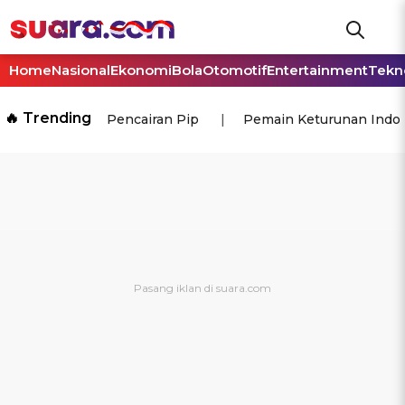
Home
Nasional
Ekonomi
Bola
Otomotif
Entertainment
Tekn
🔥 Trending
Pencairan Pip
Pemain Keturunan Indo