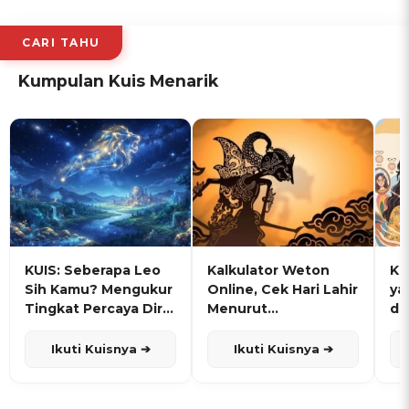
CARI TAHU
Kumpulan Kuis Menarik
KUIS: Seberapa Leo
Kalkulator Weton
KU
Sih Kamu? Mengukur
Online, Cek Hari Lahir
ya
Tingkat Percaya Diri
Menurut
de
dan Karisma
Penanggalan Jawa
Ikuti Kuisnya ➔
Ikuti Kuisnya ➔