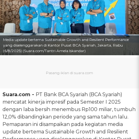
Media update bertema Sustainable Growth and Resilient Performance
yang diselenggarakan di Kantor Pusat BCA Syariah, Jakarta, Rabu
(6/8/2025) (Suara.com/Tantri Amela Iskandar)
Suara.com -
PT Bank BCA Syariah (BCA Syariah)
mencatat kinerja impresif pada Semester I 2025
dengan laba bersih menembus Rp100 miliar, tumbuh
12,0% dibandingkan periode yang sama tahun lalu.
Pemaparan ini disampaikan pada kegiatan media
update bertema Sustainable Growth and Resilient