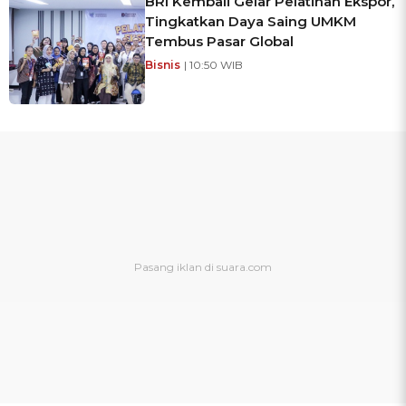
BRI Kembali Gelar Pelatihan Ekspor,
Tingkatkan Daya Saing UMKM
Tembus Pasar Global
Bisnis
| 10:50 WIB