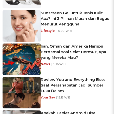
Sunscreen Gel untuk Jenis Kulit
Apa? Ini 3 Pilihan Murah dan Bagus
Menurut Pengguna
Lifestyle
| 15:20 WIB
Iran, Oman dan Amerika Hampir
Berdamai soal Selat Hormuz, Apa
yang Mereka Mau?
News
| 15:16 WIB
Review You and Everything Else:
Saat Persahabatan Jadi Sumber
Luka Dalam
Your Say
| 15:15 WIB
Apakah Tablet Android Bisa