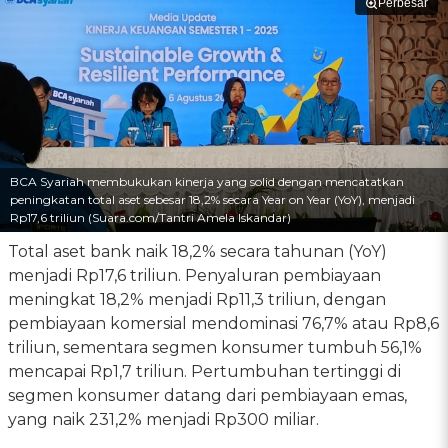
Perbesar
BCA Syariah membukukan kinerja yang solid dengan mencatatkan
peningkatan total aset sebesar 18,2% secara Year on Year (YoY), menjadi
Rp17,6 triliun (Suara.com/Tantri Amela Iskandar)
Total aset bank naik 18,2% secara tahunan (YoY)
menjadi Rp17,6 triliun. Penyaluran pembiayaan
meningkat 18,2% menjadi Rp11,3 triliun, dengan
pembiayaan komersial mendominasi 76,7% atau Rp8,6
triliun, sementara segmen konsumer tumbuh 56,1%
mencapai Rp1,7 triliun. Pertumbuhan tertinggi di
segmen konsumer datang dari pembiayaan emas,
yang naik 231,2% menjadi Rp300 miliar.