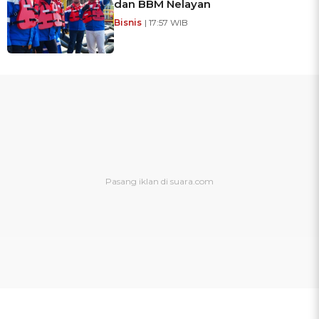
dan BBM Nelayan
Bisnis
| 17:57 WIB