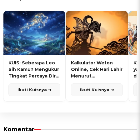
KUIS: Seberapa Leo
Kalkulator Weton
KU
Sih Kamu? Mengukur
Online, Cek Hari Lahir
ya
Tingkat Percaya Diri
Menurut
de
dan Karisma
Penanggalan Jawa
Ikuti Kuisnya ➔
Ikuti Kuisnya ➔
Komentar