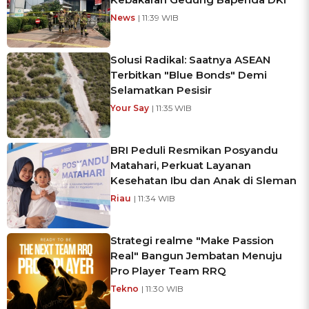
News
| 11:39 WIB
Solusi Radikal: Saatnya ASEAN
Terbitkan "Blue Bonds" Demi
Selamatkan Pesisir
Your Say
| 11:35 WIB
BRI Peduli Resmikan Posyandu
Matahari, Perkuat Layanan
Kesehatan Ibu dan Anak di Sleman
Riau
| 11:34 WIB
Strategi realme "Make Passion
Real" Bangun Jembatan Menuju
Pro Player Team RRQ
Tekno
| 11:30 WIB