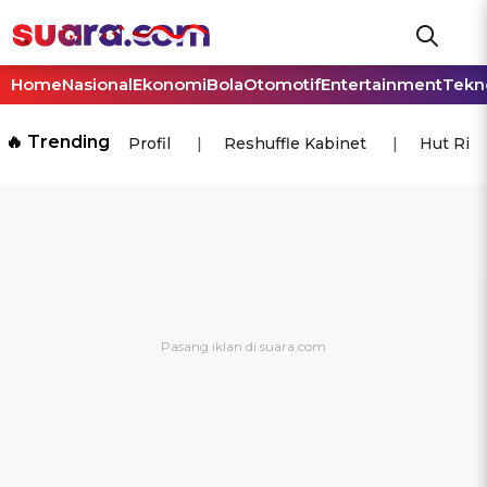
Home
Nasional
Ekonomi
Bola
Otomotif
Entertainment
Tekn
🔥 Trending
Profil
Reshuffle Kabinet
Hut Ri