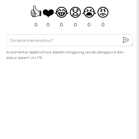
👍
❤️
😂
😧
😭
😡
0
0
0
0
0
0
Isi komentar sepenuhnya adalah tanggung jawab pengguna dan
diatur dalam UU ITE