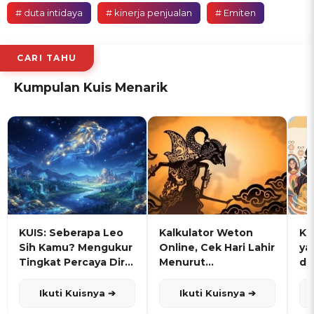
# duta intidaya
# kinerja penjualan
# Emiten
CARI TAHU
Kumpulan Kuis Menarik
KUIS: Seberapa Leo
Kalkulator Weton
KU
Sih Kamu? Mengukur
Online, Cek Hari Lahir
ya
Tingkat Percaya Diri
Menurut
de
dan Karisma
Penanggalan Jawa
Ikuti Kuisnya ➔
Ikuti Kuisnya ➔