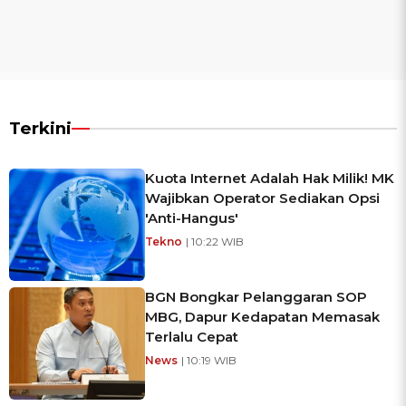
Terkini
Kuota Internet Adalah Hak Milik! MK
Wajibkan Operator Sediakan Opsi
'Anti-Hangus'
Tekno
| 10:22 WIB
BGN Bongkar Pelanggaran SOP
MBG, Dapur Kedapatan Memasak
Terlalu Cepat
News
| 10:19 WIB