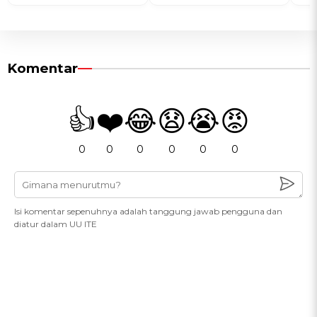
Komentar
👍
❤️
😂
😧
😭
😡
0
0
0
0
0
0
Isi komentar sepenuhnya adalah tanggung jawab pengguna dan
diatur dalam UU ITE