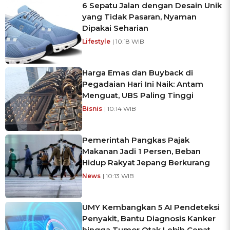
6 Sepatu Jalan dengan Desain Unik
yang Tidak Pasaran, Nyaman
Dipakai Seharian
Lifestyle
| 10:18 WIB
Harga Emas dan Buyback di
Pegadaian Hari Ini Naik: Antam
Menguat, UBS Paling Tinggi
Bisnis
| 10:14 WIB
Pemerintah Pangkas Pajak
Makanan Jadi 1 Persen, Beban
Hidup Rakyat Jepang Berkurang
News
| 10:13 WIB
UMY Kembangkan 5 AI Pendeteksi
Penyakit, Bantu Diagnosis Kanker
hingga Tumor Otak Lebih Cepat