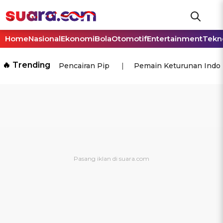
Home
Nasional
Ekonomi
Bola
Otomotif
Entertainment
Tekn
🔥 Trending
Pencairan Pip
Pemain Keturunan Indo