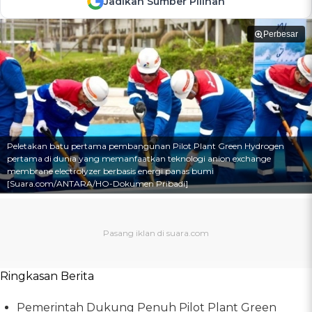
Jadikan Sumber Pilihan
Perbesar
Peletakan batu pertama pembangunan Pilot Plant Green Hydrogen
pertama di dunia yang memanfaatkan teknologi anion exchange
membrane electrolyzer berbasis energi panas bumi
[Suara.com/ANTARA/HO-Dokumen Pribadi]
Ringkasan Berita
Pemerintah Dukung Penuh Pilot Plant Green