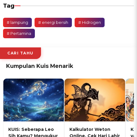
Tag
# lampung
# energi bersih
# Hidrogen
# Pertamina
CARI TAHU
Kumpulan Kuis Menarik
KUIS: Seberapa Leo
Kalkulator Weton
KU
Sih Kamu? Mengukur
Online, Cek Hari Lahir
ya