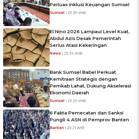
Perluas Inklusi Keuangan Sumsel
Sumsel
| 23:39 WIB
El Nino 2026 Lampaui Level Kuat,
Abdul Azis Desak Pemerintah
Serius Atasi Kekeringan
News
| 23:34 WIB
Bank Sumsel Babel Perkuat
Kemitraan Strategis dengan
Pemkab Lahat, Dukung Akselerasi
Ekonomi Daerah
Sumsel
| 23:29 WIB
6 Fakta Pemecatan dan Sanksi
Pungli 4 ASN di Pemprov Banten
Banten
| 23:21 WIB