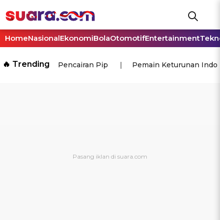
Home
Nasional
Ekonomi
Bola
Otomotif
Entertainment
Tekn
🔥 Trending
Pencairan Pip
Pemain Keturunan Indo