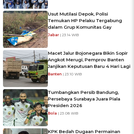
Usut Mutilasi Depok, Polisi
Temukan HP Pelaku Tergabung
dalam Grup Komunitas Gay
Jabar
| 23:14 WIB
Macet Jalur Bojonegara Bikin Sopir
Angkot Merugi, Pemprov Banten
Janjikan Keputusan Baru 4 Hari Lagi
Banten
| 23:10 WIB
Tumbangkan Persib Bandung,
Persebaya Surabaya Juara Piala
Presiden 2026
Bola
| 23:08 WIB
KPK Bedah Dugaan Permainan