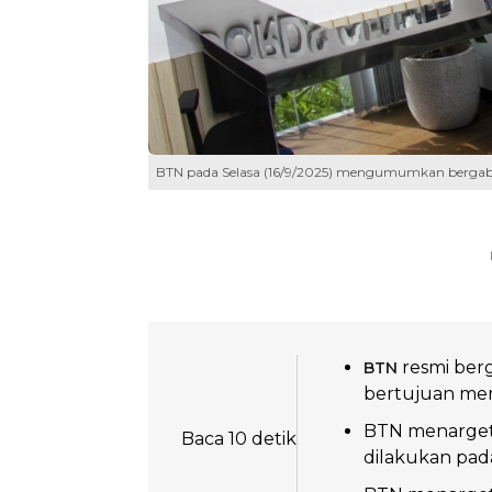
BTN pada Selasa (16/9/2025) mengumumkan bergabun
resmi be
BTN
bertujuan meng
BTN menargetk
Baca 10 detik
dilakukan pad