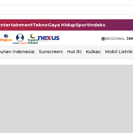
Entertainment
Tekno
Gaya Hidup
Sport
Indeks
REGIONAL:
JA
unan Indonesia
Sunscreen
Hut Ri
Kulkas
Mobil Listrik