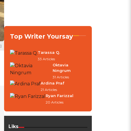
Top Writer Yoursay
]
Tarassa Q.
33 Articles
Oktavia
Ningrum
31 Articles
Ardina Praf
21 Articles
Ryan Farizzal
20 Articles
Liks