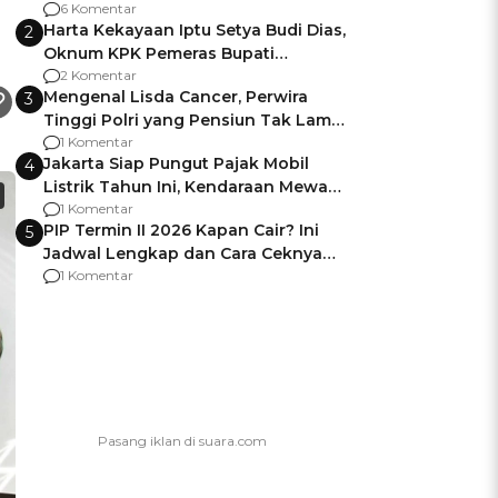
Gagalnya Negara Jamin Keamanan
6 Komentar
Harta Kekayaan Iptu Setya Budi Dias,
2
Oknum KPK Pemeras Bupati
Pemalang
2 Komentar
Mengenal Lisda Cancer, Perwira
3
Tinggi Polri yang Pensiun Tak Lama
Usai Jadi Brigjen
1 Komentar
Jakarta Siap Pungut Pajak Mobil
4
Listrik Tahun Ini, Kendaraan Mewah
Kena hingga 75% PKB
1 Komentar
PIP Termin II 2026 Kapan Cair? Ini
5
Jadwal Lengkap dan Cara Ceknya
agar Dana Tidak Hangus!
1 Komentar