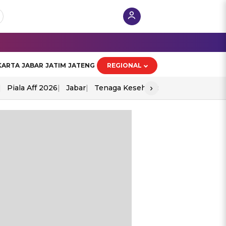
KARTA
JABAR
JATIM
JATENG
REGIONAL
›
Piala Aff 2026
Jabar
Tenaga Kesehatan
Ppad