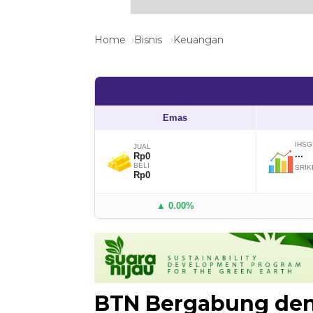
Home
Bisnis
Keuangan
Emas
IHSG
JUAL
...
Rp0
BELI
SRIK
Rp0
▲ 0.00%
BTN Bergabung den