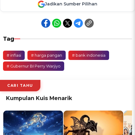
Jadikan Sumber Pilihan
Tag
# inflasi
# harga pangan
# bank indonesia
# Gubernur BI Perry Warjiyo
CARI TAHU
Kumpulan Kuis Menarik