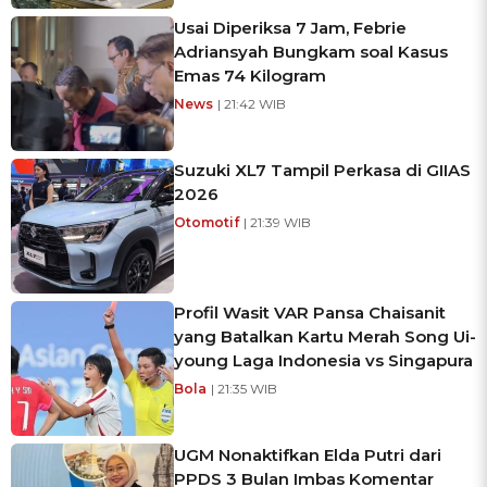
Usai Diperiksa 7 Jam, Febrie
Adriansyah Bungkam soal Kasus
Emas 74 Kilogram
News
| 21:42 WIB
Suzuki XL7 Tampil Perkasa di GIIAS
2026
Otomotif
| 21:39 WIB
Profil Wasit VAR Pansa Chaisanit
yang Batalkan Kartu Merah Song Ui-
young Laga Indonesia vs Singapura
Bola
| 21:35 WIB
UGM Nonaktifkan Elda Putri dari
PPDS 3 Bulan Imbas Komentar