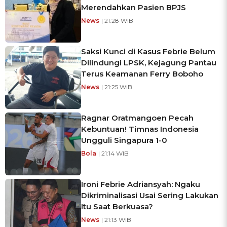
Merendahkan Pasien BPJS
News
| 21:28 WIB
Saksi Kunci di Kasus Febrie Belum
Dilindungi LPSK, Kejagung Pantau
Terus Keamanan Ferry Boboho
News
| 21:25 WIB
Ragnar Oratmangoen Pecah
Kebuntuan! Timnas Indonesia
Ungguli Singapura 1-0
Bola
| 21:14 WIB
Ironi Febrie Adriansyah: Ngaku
Dikriminalisasi Usai Sering Lakukan
Itu Saat Berkuasa?
News
| 21:13 WIB