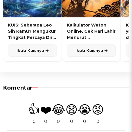
KUIS: Seberapa Leo
Kalkulator Weton
KU
Sih Kamu? Mengukur
Online, Cek Hari Lahir
ya
Tingkat Percaya Diri
Menurut
de
dan Karisma
Penanggalan Jawa
Ikuti Kuisnya ➔
Ikuti Kuisnya ➔
Komentar
👍
❤️
😂
😧
😭
😡
0
0
0
0
0
0