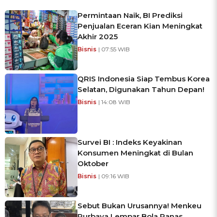
Permintaan Naik, BI Prediksi
Penjualan Eceran Kian Meningkat
Akhir 2025
Bisnis
| 07:55 WIB
QRIS Indonesia Siap Tembus Korea
Selatan, Digunakan Tahun Depan!
Bisnis
| 14:08 WIB
Survei BI : Indeks Keyakinan
Konsumen Meningkat di Bulan
Oktober
Bisnis
| 09:16 WIB
Sebut Bukan Urusannya! Menkeu
Purbaya Lempar Bola Panas