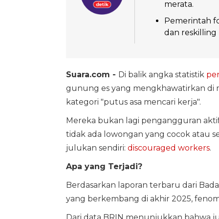
merata.
Pemerintah fo
dan reskillin
Suara.com -
Di balik angka statistik
pe
gunung es yang mengkhawatirkan di ma
kategori "putus asa mencari kerja".
Mereka bukan lagi pengangguran akti
tidak ada lowongan yang cocok atau 
julukan sendiri:
discouraged workers
.
Apa yang Terjadi?
Berdasarkan laporan terbaru dari Badan
yang berkembang di akhir 2025, fenome
Dari data BRIN menunjukkan bahwa ju