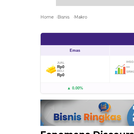
Home
Bisnis
Makro
Emas
IHSG
JUAL
...
Rp0
BELI
SRIK
Rp0
▲ 0.00%