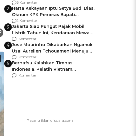
Gagalnya Negara Jamin Keamanan
6 Komentar
Harta Kekayaan Iptu Setya Budi Dias,
2
Oknum KPK Pemeras Bupati
Pemalang
2 Komentar
Jakarta Siap Pungut Pajak Mobil
3
Listrik Tahun Ini, Kendaraan Mewah
Kena hingga 75% PKB
1 Komentar
Jose Mourinho Dikabarkan Ngamuk
4
Usai Aurelien Tchouameni Menuju
Manchester United
1 Komentar
Bernafsu Kalahkan Timnas
5
Indonesia, Pelatih Vietnam
Berencana Pakai Jimat di Pakansari
1 Komentar