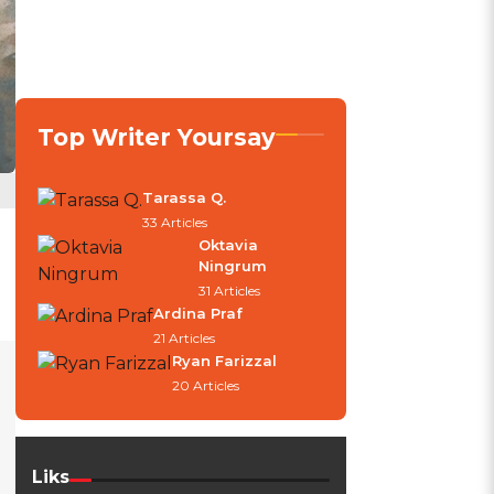
Top Writer Yoursay
Tarassa Q.
33 Articles
Oktavia
Ningrum
31 Articles
Ardina Praf
21 Articles
Ryan Farizzal
20 Articles
Liks