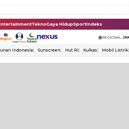
Entertainment
Tekno
Gaya Hidup
Sport
Indeks
REGIONAL:
JA
unan Indonesia
Sunscreen
Hut Ri
Kulkas
Mobil Listrik