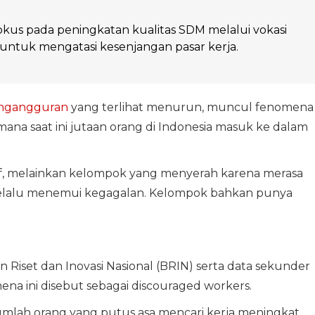
kus pada peningkatan kualitas SDM melalui vokasi
g untuk mengatasi kesenjangan pasar kerja.
ngangguran
yang terlihat menurun, muncul fenomena
na saat ini jutaan orang di Indonesia masuk ke dalam
f, melainkan kelompok yang menyerah karena merasa
selalu menemui kegagalan. Kelompok bahkan punya
 Riset dan Inovasi Nasional (BRIN) serta data sekunder
na ini disebut sebagai discouraged workers.
mlah orang yang putus asa mencari kerja meningkat