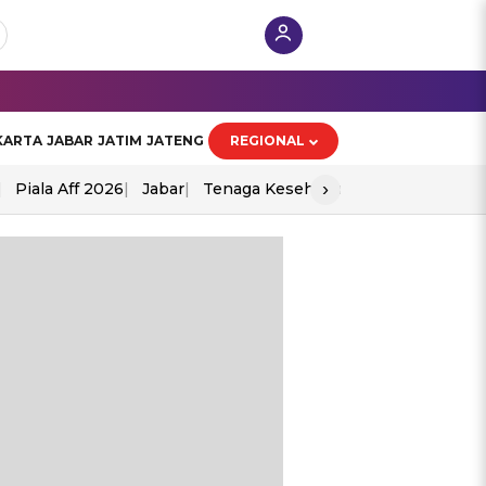
KARTA
JABAR
JATIM
JATENG
REGIONAL
›
Piala Aff 2026
Jabar
Tenaga Kesehatan
Ppad