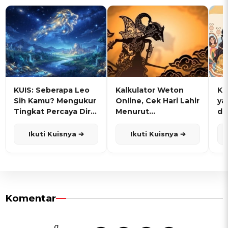
KUIS: Seberapa Leo
Kalkulator Weton
KU
Sih Kamu? Mengukur
Online, Cek Hari Lahir
ya
Tingkat Percaya Diri
Menurut
de
dan Karisma
Penanggalan Jawa
Ikuti Kuisnya ➔
Ikuti Kuisnya ➔
Komentar