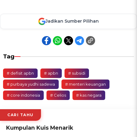
Jadikan Sumber Pilihan
Tag
# defisit apbn
# apbn
# subsidi
# purbaya yudhi sadewa
# menteri keuangan
# core indonesia
# Celios
# kas negara
CARI TAHU
Kumpulan Kuis Menarik