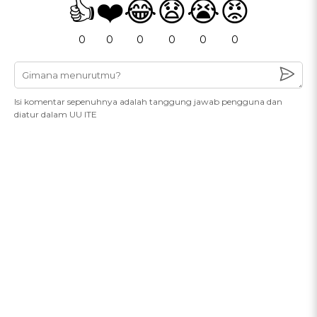
👍
❤️
😂
😧
😭
😡
0
0
0
0
0
0
Isi komentar sepenuhnya adalah tanggung jawab pengguna dan
diatur dalam UU ITE