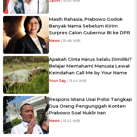
Jatim
| 15:49 WIB
Masih Rahasia, Prabowo Godok
Banyak Nama Sebelum Kirim
Surpres Calon Gubernur BI ke DPR
News
| 15:48 WIB
Apakah Cinta Harus Selalu Dimiliki?
Belajar Memahami Manusia Lewat
Keindahan Call Me by Your Name
Your Say
| 15:44 WIB
Respons Istana Usai Polisi Tangkap
Dua Orang Pengunggah Konten
Prabowo Soal Nuklir Iran
News
| 15:42 WIB