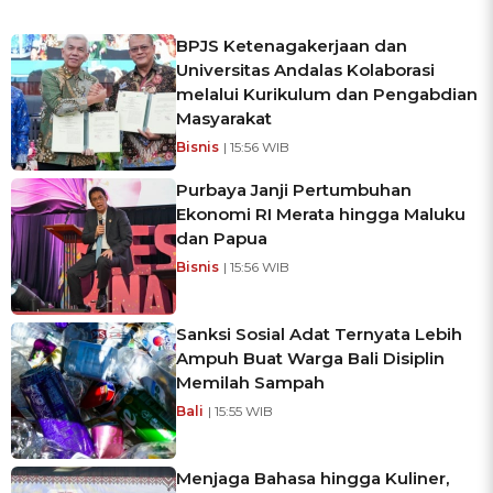
BPJS Ketenagakerjaan dan
Universitas Andalas Kolaborasi
melalui Kurikulum dan Pengabdian
Masyarakat
Bisnis
| 15:56 WIB
Purbaya Janji Pertumbuhan
Ekonomi RI Merata hingga Maluku
dan Papua
Bisnis
| 15:56 WIB
Sanksi Sosial Adat Ternyata Lebih
Ampuh Buat Warga Bali Disiplin
Memilah Sampah
Bali
| 15:55 WIB
Menjaga Bahasa hingga Kuliner,