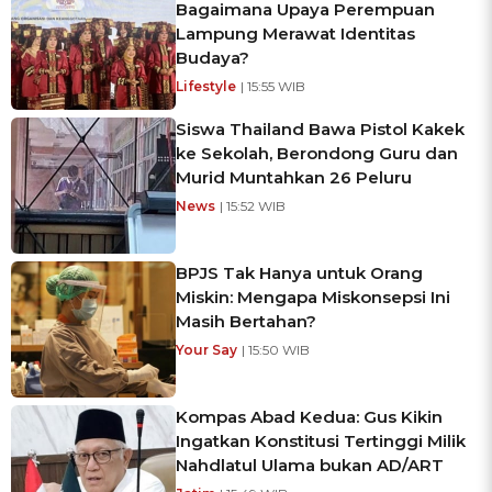
Bagaimana Upaya Perempuan
Lampung Merawat Identitas
Budaya?
Lifestyle
| 15:55 WIB
Siswa Thailand Bawa Pistol Kakek
ke Sekolah, Berondong Guru dan
Murid Muntahkan 26 Peluru
News
| 15:52 WIB
BPJS Tak Hanya untuk Orang
Miskin: Mengapa Miskonsepsi Ini
Masih Bertahan?
Your Say
| 15:50 WIB
Kompas Abad Kedua: Gus Kikin
Ingatkan Konstitusi Tertinggi Milik
Nahdlatul Ulama bukan AD/ART