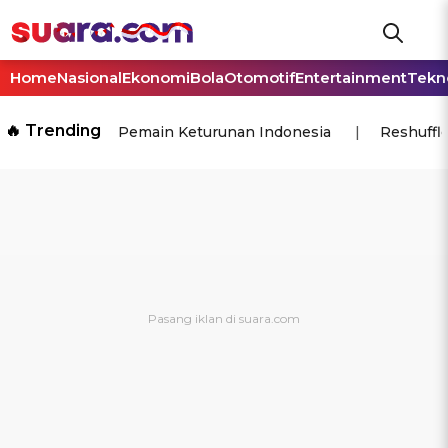
Home
Nasional
Ekonomi
Bola
Otomotif
Entertainment
Tekn
🔥 Trending
Pemain Keturunan Indonesia
Reshuffl