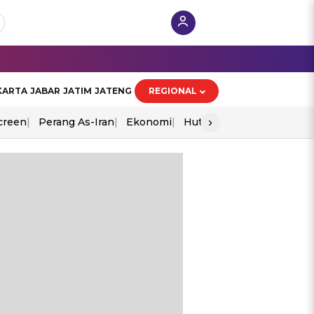
KARTA
JABAR
JATIM
JATENG
REGIONAL
›
creen
Perang As-Iran
Ekonomi
Hut Ri