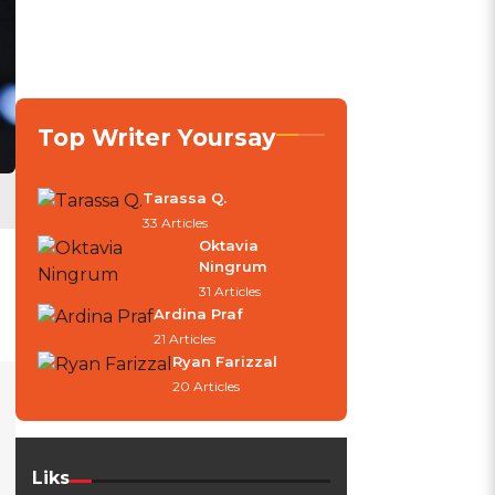
Top Writer Yoursay
Tarassa Q.
33 Articles
Oktavia
Ningrum
31 Articles
Ardina Praf
21 Articles
Ryan Farizzal
20 Articles
Liks