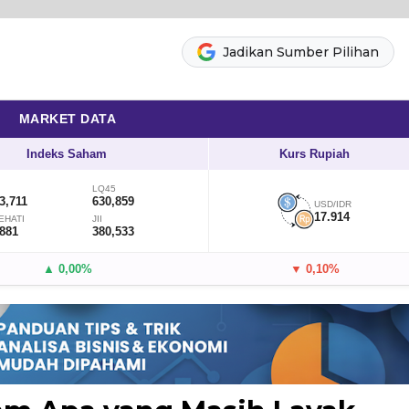
Jadikan Sumber Pilihan
MARKET DATA
Indeks Saham
Kurs Rupiah
LQ45
3,711
630,859
USD/IDR
17.914
EHATI
JII
,881
380,533
▲ 0,00%
▼ 0,10%