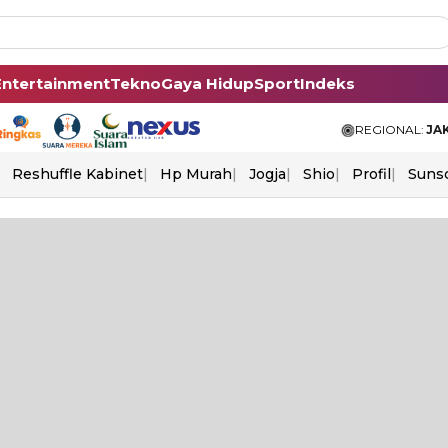
Entertainment
Tekno
Gaya Hidup
Sport
Indeks
REGIONAL:
JA
Reshuffle Kabinet
Hp Murah
Jogja
Shio
Profil
Suns