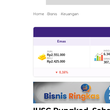
Home
Bisnis
Keuangan
Emas
IHSG
JUAL
6.34
Rp2.551.000
BELI
SRIK
Rp2.425.000
307
▼ 0,16%