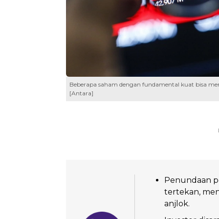
Beberapa saham dengan fundamental kuat bisa menja
[Antara]
Penundaan pe
tertekan, me
anjlok.