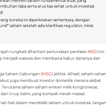
arankan memilih saham fundamental kuat yang
umbuhan laba serta arus kas sehat untuk investasi
g.
 yang koreksi ini diperkirakan sementara, dengan
nd* saham setelah ada klarifikasi regulator, mirip
engah rungkad dihantam penundaan penilaian
MSCI
.Inc.
ng menjadi waswas dan membawa kabur dananya dari
arga Saham Gabungan (
IHSG
) jeblok. Alhasil, saham-saha
rsebut juga membuat investor domestik merana akibat
. Terutama saham-saham emiten milik konglomerat,
, dan Grup Salim, yang kompak merah massal.
berhati-hati dalam membidik saham untuk investasi. Janga