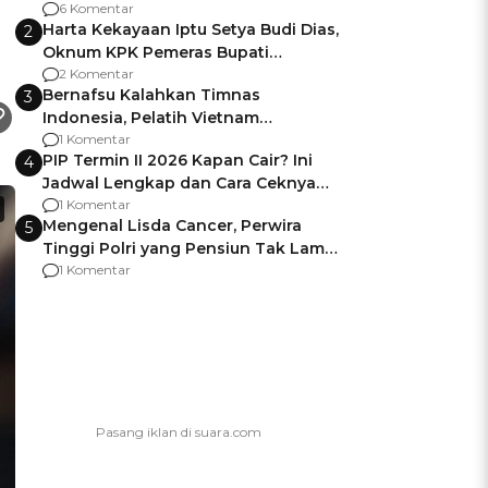
Gagalnya Negara Jamin Keamanan
6 Komentar
Harta Kekayaan Iptu Setya Budi Dias,
2
Oknum KPK Pemeras Bupati
Pemalang
2 Komentar
Bernafsu Kalahkan Timnas
3
Indonesia, Pelatih Vietnam
Berencana Pakai Jimat di Pakansari
1 Komentar
PIP Termin II 2026 Kapan Cair? Ini
4
Jadwal Lengkap dan Cara Ceknya
agar Dana Tidak Hangus!
1 Komentar
Mengenal Lisda Cancer, Perwira
5
Tinggi Polri yang Pensiun Tak Lama
Usai Jadi Brigjen
1 Komentar