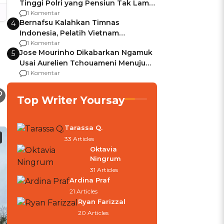
Tinggi Polri yang Pensiun Tak Lama
Usai Jadi Brigjen
1 Komentar
Bernafsu Kalahkan Timnas
4
Indonesia, Pelatih Vietnam
Berencana Pakai Jimat di Pakansari
1 Komentar
Jose Mourinho Dikabarkan Ngamuk
5
Usai Aurelien Tchouameni Menuju
Manchester United
1 Komentar
Top Writer Yoursay
Tarassa Q.
33 Articles
Oktavia
Ningrum
31 Articles
Ardina Praf
21 Articles
Ryan Farizzal
20 Articles