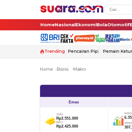
Home
Nasional
Ekonomi
Bola
Otomotif
Trending
Pencairan Pip
Pemain Ketur
Home
Bisnis
Makro
Emas
IHSG
JUAL
6.35
Rp2.551.000
BELI
SRIK
Rp2.425.000
307