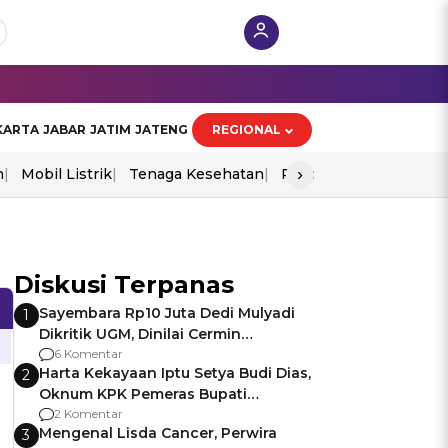
KARTA
JABAR
JATIM
JATENG
REGIONAL
›
n
Mobil Listrik
Tenaga Kesehatan
Piala Aff 2026
Ekono
Diskusi Terpanas
Sayembara Rp10 Juta Dedi Mulyadi
1
Dikritik UGM, Dinilai Cermin
Gagalnya Negara Jamin Keamanan
6 Komentar
Harta Kekayaan Iptu Setya Budi Dias,
2
Oknum KPK Pemeras Bupati
Pemalang
2 Komentar
Mengenal Lisda Cancer, Perwira
3