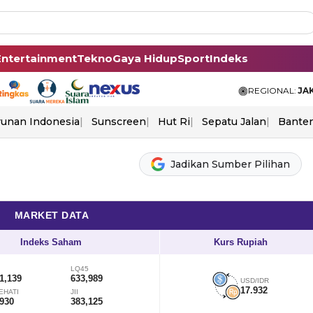
Entertainment
Tekno
Gaya Hidup
Sport
Indeks
REGIONAL:
JA
unan Indonesia
Sunscreen
Hut Ri
Sepatu Jalan
Bante
Jadikan Sumber Pilihan
MARKET DATA
Indeks Saham
Kurs Rupiah
LQ45
1,139
633,989
USD/IDR
17.932
EHATI
JII
,930
383,125