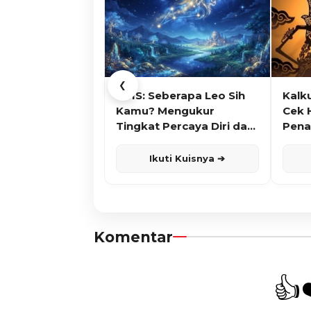
❮
KUIS: Seberapa Leo Sih
Kalk
Kamu? Mengukur
Cek 
Tingkat Percaya Diri dan
Pena
Karisma
Ikuti Kuisnya ➔
Komentar
👍