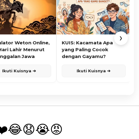
❯
ulator Weton Online,
KUIS: Kacamata Apa
K
Hari Lahir Menurut
yang Paling Cocok
nggalan Jawa
dengan Gayamu?
Ikuti Kuisnya ➔
Ikuti Kuisnya ➔
❤️
😂
😧
😭
😡