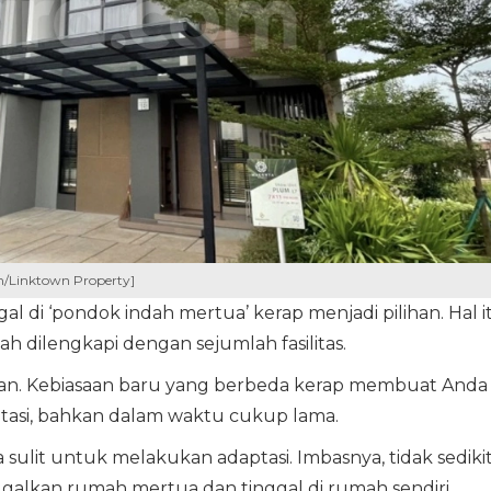
om/Linktown Property]
al di ‘pondok indah mertua’ kerap menjadi pilihan. Hal i
h dilengkapi dengan sejumlah fasilitas.
kan. Kebiasaan baru yang berbeda kerap membuat Anda
tasi, bahkan dalam waktu cukup lama.
sulit untuk melakukan adaptasi. Imbasnya, tidak sediki
galkan rumah mertua dan tinggal di rumah sendiri.