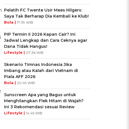
n
Pelatih FC Twente Usir Mees Hilgers:
Saya Tak Berharap Dia Kembali ke Klub!
Bola |
17:39 WIB
PIP Termin II 2026 Kapan Cair? Ini
i
Jadwal Lengkap dan Cara Ceknya agar
Dana Tidak Hangus!
Lifestyle |
07:36 WIB
Skenario Timnas Indonesia Jika
Imbang atau Kalah dari Vietnam di
Piala AFF 2026
Bola |
20:49 WIB
R
Sunscreen Apa yang Bagus untuk
Menghilangkan Flek Hitam di Wajah?
Ini 3 Rekomendasi sesuai Review
Lifestyle |
14:45 WIB