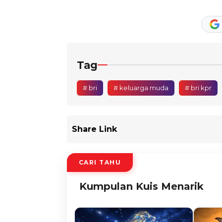
Tag
# bri
# keluarga muda
# bri kpr
Share Link
CARI TAHU
Kumpulan Kuis Menarik