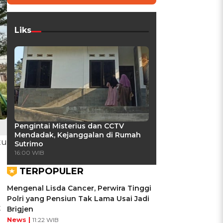
Liks
Pengintai Misterius dan CCTV
Mendadak, Kejanggalan di Rumah
tu
Sutrimo
16:00 WIB
TERPOPULER
Mengenal Lisda Cancer, Perwira Tinggi
Polri yang Pensiun Tak Lama Usai Jadi
t
Brigjen
News |
11:22 WIB