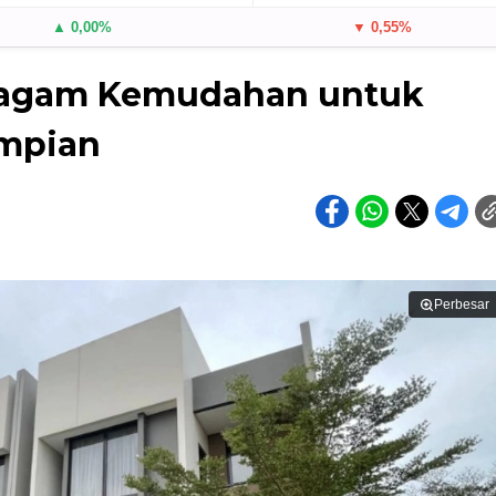
▲ 0,00%
▼ 0,55%
Ragam Kemudahan untuk
mpian
Perbesar