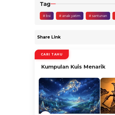
Tag
# bsi
# anak yatim
# santunan
Share Link
CARI TAHU
Kumpulan Kuis Menarik