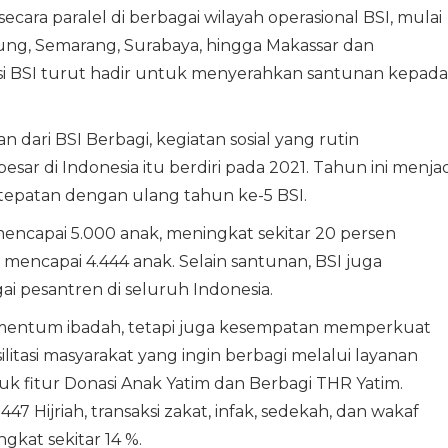
ecara paralel di berbagai wilayah operasional BSI, mulai
ung, Semarang, Surabaya, hingga Makassar dan
reksi BSI turut hadir untuk menyerahkan santunan kepada
dari BSI Berbagi, kegiatan sosial yang rutin
esar di Indonesia itu berdiri pada 2021. Tahun ini menjad
tepatan dengan ulang tahun ke-5 BSI.
encapai 5.000 anak, meningkat sekitar 20 persen
encapai 4.444 anak. Selain santunan, BSI juga
i pesantren di seluruh Indonesia.
mentum ibadah, tetapi juga kesempatan memperkuat
ilitasi masyarakat yang ingin berbagi melalui layanan
asuk fitur Donasi Anak Yatim dan Berbagi THR Yatim.
Hijriah, transaksi zakat, infak, sedekah, dan wakaf
ngkat sekitar 14 %.