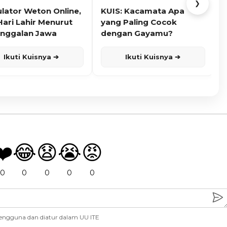
❯
ulator Weton Online,
KUIS: Kacamata Apa
K
Hari Lahir Menurut
yang Paling Cocok
nggalan Jawa
dengan Gayamu?
Ikuti Kuisnya ➔
Ikuti Kuisnya ➔
❤️
😂
😧
😭
😡
0
0
0
0
0
engguna dan diatur dalam UU ITE