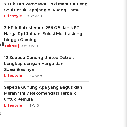
7 Lukisan Pembawa Hoki Menurut Feng
Shui untuk Dipajang di Ruang Tamu
Lifestyle |
10:32 WIB
3 HP Infinix Memori 256 GB dan NFC
Harga Rp1 Jutaan, Solusi Multitasking
hingga Gaming
li
Tekno |
09:49 WIB
12 Sepeda Gunung United Detroit
Lengkap dengan Harga dan
Spesifikasinya
Lifestyle |
12:40 WIB
Sepeda Gunung Apa yang Bagus dan
Murah? Ini 7 Rekomendasi Terbaik
untuk Pemula
Lifestyle |
11:11 WIB
s