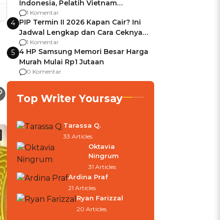
Indonesia, Pelatih Vietnam
Berencana Pakai Jimat di Pakansari
1 Komentar
PIP Termin II 2026 Kapan Cair? Ini
4
Jadwal Lengkap dan Cara Ceknya
agar Dana Tidak Hangus!
1 Komentar
4 HP Samsung Memori Besar Harga
5
Murah Mulai Rp1 Jutaan
0 Komentar
Top Writer Yoursay
Tarassa Q.
33 Articles
Oktavia
Ningrum
31 Articles
Ardina Praf
21 Articles
Ryan Farizzal
20 Articles