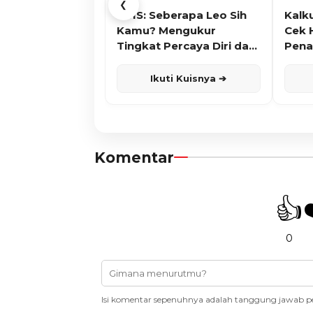
❮
KUIS: Seberapa Leo Sih
Kalk
Kamu? Mengukur
Cek 
Tingkat Percaya Diri dan
Pena
Karisma
Ikuti Kuisnya ➔
Komentar
👍
0
Isi komentar sepenuhnya adalah tanggung jawab p