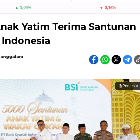
▲ 1,04%
▼ 0,16%
 Anak Yatim Terima Santunan
 Indonesia
Manggalani
Perbesar