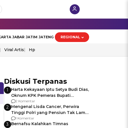
KARTA
JABAR
JATIM
JATENG
REGIONAL
Viral Artis
Hp
Diskusi Terpanas
Harta Kekayaan Iptu Setya Budi Dias,
1
Oknum KPK Pemeras Bupati
Pemalang
2 Komentar
Mengenal Lisda Cancer, Perwira
2
Tinggi Polri yang Pensiun Tak Lama
Usai Jadi Brigjen
1 Komentar
Bernafsu Kalahkan Timnas
3