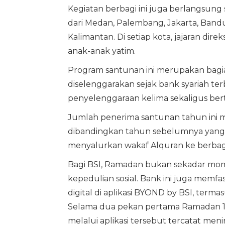
Kegiatan berbagi ini juga berlangsung s
dari Medan, Palembang, Jakarta, Band
Kalimantan. Di setiap kota, jajaran di
anak-anak yatim.
Program santunan ini merupakan bagian 
diselenggarakan sejak bank syariah terb
penyelenggaraan kelima sekaligus ber
Jumlah penerima santunan tahun ini m
dibandingkan tahun sebelumnya yang m
menyalurkan wakaf Alquran ke berbaga
Bagi BSI, Ramadan bukan sekadar mo
kepedulian sosial. Bank ini juga memfas
digital di aplikasi BYOND by BSI, term
Selama dua pekan pertama Ramadan 1447 
melalui aplikasi tersebut tercatat meni