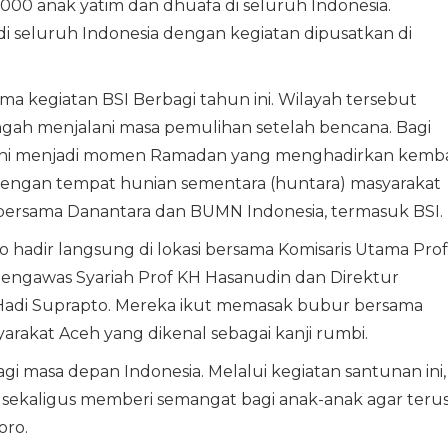
000 anak yatim dan dhuafa di seluruh Indonesia.
 di seluruh Indonesia dengan kegiatan dipusatkan di
ma kegiatan BSI Berbagi tahun ini. Wilayah tersebut
gah menjalani masa pemulihan setelah bencana. Bagi
i ini menjadi momen Ramadan yang menghadirkan kemba
 dengan tempat hunian sementara (huntara) masyarakat
bersama Danantara dan BUMN Indonesia, termasuk BSI.
hadir langsung di lokasi bersama Komisaris Utama Prof
engawas Syariah Prof KH Hasanudin dan Direktur
Hadi Suprapto. Mereka ikut memasak bubur bersama
rakat Aceh yang dikenal sebagai kanji rumbi.
gi masa depan Indonesia. Melalui kegiatan santunan ini,
sekaligus memberi semangat bagi anak-anak agar teru
oro.