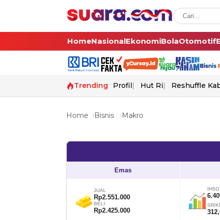
Home
Nasional
Ekonomi
Bola
Otomotif
Trending
Profil
Hut Ri
Reshuffle Ka
Home
Bisnis
Makro
Emas
IHSG
JUAL
6.40
Rp2.551.000
BELI
SRIK
Rp2.425.000
312