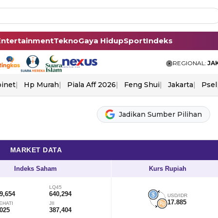
Entertainment
Tekno
Gaya Hidup
Sport
Indeks
REGIONAL:
JA
binet
Hp Murah
Piala Aff 2026
Feng Shui
Jakarta
Psel
Jadikan Sumber Pilihan
MARKET DATA
Indeks Saham
Kurs Rupiah
LQ45
9,654
640,294
USD/IDR
17.885
EHATI
JII
,025
387,404