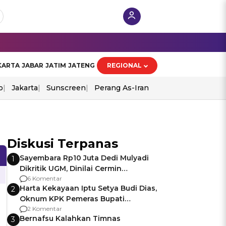
KARTA
JABAR
JATIM
JATENG
REGIONAL
o
Jakarta
Sunscreen
Perang As-Iran
Diskusi Terpanas
Sayembara Rp10 Juta Dedi Mulyadi
1
Dikritik UGM, Dinilai Cermin
Gagalnya Negara Jamin Keamanan
6 Komentar
Harta Kekayaan Iptu Setya Budi Dias,
2
Oknum KPK Pemeras Bupati
Pemalang
2 Komentar
Bernafsu Kalahkan Timnas
3