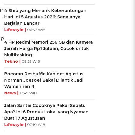
ur
4 Shio yang Menarik Keberuntungan
Hari Ini 5 Agustus 2026: Segalanya
Berjalan Lancar
Lifestyle |
06:37 WIB
up
4 HP Redmi Memori 256 GB dan Kamera
Jernih Harga Rp1 Jutaan, Cocok untuk
Multitasking
Tekno |
09:29 WIB
Bocoran Reshuffle Kabinet Agustus:
Norman Joesoef Bakal Dilantik Jadi
Wamenhan RI
News |
17:49 WIB
Jalan Santai Cocoknya Pakai Sepatu
Apa? Ini 6 Produk Lokal yang Nyaman
Buat 17 Agustusan
Lifestyle |
07:10 WIB