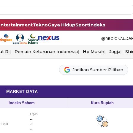
Entertainment
Tekno
Gaya Hidup
Sport
Indeks
REGIONAL:
JA
ut Ri
Pemain Keturunan Indonesia
Hp Murah
Jogja
Shi
Jadikan Sumber Pilihan
MARKET DATA
Indeks Saham
Kurs Rupiah
LQ45
...
EHATI
JII
...