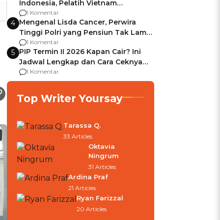
Indonesia, Pelatih Vietnam
Berencana Pakai Jimat di Pakansari
1 Komentar
Mengenal Lisda Cancer, Perwira
4
Tinggi Polri yang Pensiun Tak Lama
Usai Jadi Brigjen
1 Komentar
PIP Termin II 2026 Kapan Cair? Ini
5
Jadwal Lengkap dan Cara Ceknya
agar Dana Tidak Hangus!
1 Komentar
Top Writer Yoursay
Tarassa Q.
33 Articles
Oktavia
Ningrum
31 Articles
Ardina Praf
21 Articles
Ryan Farizzal
20 Articles