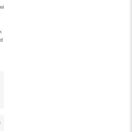
si
k
ud