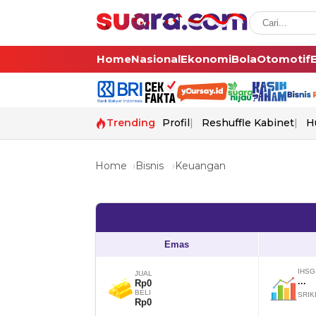
Home
Nasional
Ekonomi
Bola
Otomotif
Trending
Profil
Reshuffle Kabinet
H
Home
Bisnis
Keuangan
Emas
IHSG
JUAL
...
Rp0
BELI
SRIK
Rp0