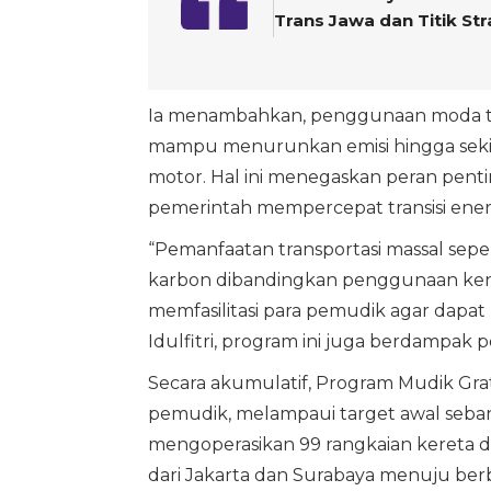
Trans Jawa dan Titik Str
Ia menambahkan, penggunaan moda tran
mampu menurunkan emisi hingga seki
motor. Hal ini menegaskan peran pent
pemerintah mempercepat transisi ener
“Pemanfaatan transportasi massal sepe
karbon dibandingkan penggunaan kend
memfasilitasi para pemudik agar dapa
Idulfitri, program ini juga berdampak po
Secara akumulatif, Program Mudik Gr
pemudik, melampaui target awal seba
mengoperasikan 99 rangkaian kereta 
dari Jakarta dan Surabaya menuju ber