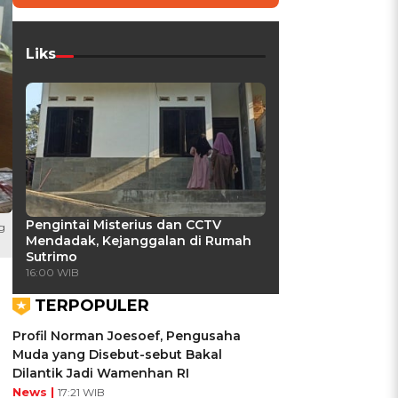
Liks
Pengintai Misterius dan CCTV
g
Mendadak, Kejanggalan di Rumah
)
Sutrimo
16:00 WIB
TERPOPULER
Profil Norman Joesoef, Pengusaha
Muda yang Disebut-sebut Bakal
Dilantik Jadi Wamenhan RI
News |
17:21 WIB