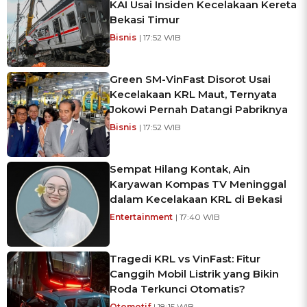
KAI Usai Insiden Kecelakaan Kereta
Bekasi Timur
Bisnis
| 17:52 WIB
Green SM-VinFast Disorot Usai
Kecelakaan KRL Maut, Ternyata
Jokowi Pernah Datangi Pabriknya
Bisnis
| 17:52 WIB
Sempat Hilang Kontak, Ain
Karyawan Kompas TV Meninggal
dalam Kecelakaan KRL di Bekasi
Entertainment
| 17:40 WIB
Tragedi KRL vs VinFast: Fitur
Canggih Mobil Listrik yang Bikin
Roda Terkunci Otomatis?
Otomotif
| 18:15 WIB