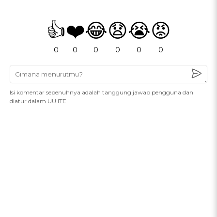
👍
❤️
😂
😧
😭
😡
0
0
0
0
0
0
Isi komentar sepenuhnya adalah tanggung jawab pengguna dan
diatur dalam UU ITE