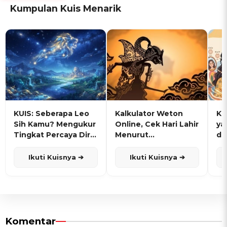
Kumpulan Kuis Menarik
KUIS: Seberapa Leo
Kalkulator Weton
KU
Sih Kamu? Mengukur
Online, Cek Hari Lahir
ya
Tingkat Percaya Diri
Menurut
de
dan Karisma
Penanggalan Jawa
Ikuti Kuisnya ➔
Ikuti Kuisnya ➔
Komentar