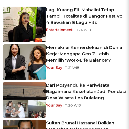
Lagi Kurang Fit, Mahalini Tetap
Tampil Totalitas di Bangor Fest Vol
4 Bawakan 8 Lagu Hits
Entertainment
| 11:24 WIB
Memaknai Kemerdekaan di Dunia
Kerja: Mengapa Gen Z Lebih
Memilih 'Work-Life Balance'?
Your Say
| 11:21 WIB
Dari Posyandu ke Pariwisata:
Bagaimana Kesehatan Jadi Pondasi
Desa Wisata Les Buleleng
Your Say
| 11:20 WIB
Sultan Brunei Hassanal Bolkiah