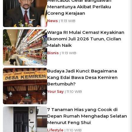
Mencabut Gelar Bangsawan
Menantunya Akibat Perilaku
Coreng Kerajaan
News
| 11:13 WIB
Warga RI Mulai Cemas! Keyakinan
Ekonomi Juli 2026 Turun, Cicilan
Malah Naik
Bisnis
| 11:13 WIB
Budaya Jadi Kunci: Bagaimana
Kang Edai Bawa Desa Kemiren
Bertumbuh?
Your Say
| 11:10 WIB
7 Tanaman Hias yang Cocok di
Depan Rumah Menghadap Selatan
Menurut Feng Shui
Lifestyle
| 11:10 WIB