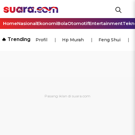
Home
Nasional
Ekonomi
Bola
Otomotif
Entertainment
Tekn
🔥 Trending
Profil
Hp Murah
Feng Shui