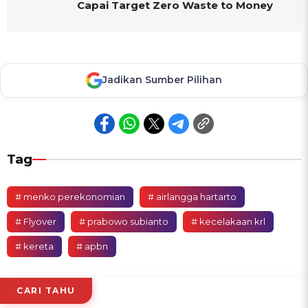
Capai Target Zero Waste to Money
Jadikan Sumber Pilihan
Tag
# menko perekonomian
# airlangga hartarto
# Flyover
# prabowo subianto
# kecelakaan krl
# kereta
# apbn
CARI TAHU