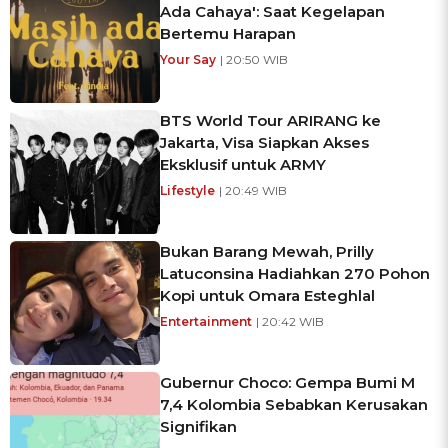
Ada Cahaya': Saat Kegelapan
Bertemu Harapan
Your Say
| 20:50 WIB
BTS World Tour ARIRANG ke
Jakarta, Visa Siapkan Akses
Eksklusif untuk ARMY
Lifestyle
| 20:49 WIB
Bukan Barang Mewah, Prilly
Latuconsina Hadiahkan 270 Pohon
Kopi untuk Omara Esteghlal
Entertainment
| 20:42 WIB
Gubernur Choco: Gempa Bumi M
7,4 Kolombia Sebabkan Kerusakan
Signifikan