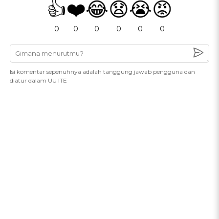
👍
❤️
😂
😧
😭
😡
0
0
0
0
0
0
Isi komentar sepenuhnya adalah tanggung jawab pengguna dan
diatur dalam UU ITE