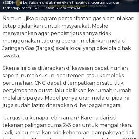
(ESDM) ini bertujuan untuk menekan tingginya ketergantungan
terhadap impor LPG. Desain Suara.com/AI
Namun, , jika program pemanfaatan gas alam ini akan
tetap dijalankan untuk masyarakat, Moshe
menyarankan agar pendistribusiannya tidak
menggunakan tabung eceran, melainkan melalui
Jaringan Gas (Jargas) skala lokal yang dikelola pihak
swasta.
Skema ini bisa diterapkan di kawasan padat hunian
seperti rumah susun, apartemen, atau kompleks
perumahan. CNG dapat ditempatkan di satu titik
penyimpanan pusat, lalu dialirkan ke rumah-rumah
melalui pipa gas. Model penyaluran melalui pipa ini
juga sudah lazim diterapkan di berbagai negara.
"Jargas itu kenapa lebih aman? Karena dari sisi
tekanan palingan cuma 2-3 bar untuk mengalirkan.
Jadi, kalau misalkan ada kebocoran, dampaknya tidak