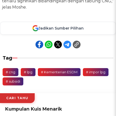
terlalu signifikan dibandingkan dengan tabung CNG,"
jelas Moshe.
Jadikan Sumber Pilihan
Tag
# cng
# lpg
# Kementerian ESDM
# impor lpg
# subsidi
CARI TAHU
Kumpulan Kuis Menarik