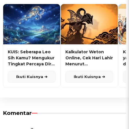
KUIS: Seberapa Leo
Kalkulator Weton
KU
Sih Kamu? Mengukur
Online, Cek Hari Lahir
ya
Tingkat Percaya Diri
Menurut
de
dan Karisma
Penanggalan Jawa
Ikuti Kuisnya ➔
Ikuti Kuisnya ➔
Komentar