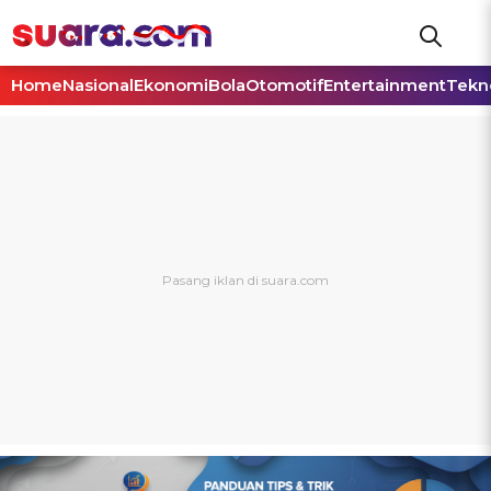
Home
Nasional
Ekonomi
Bola
Otomotif
Entertainment
Tekn