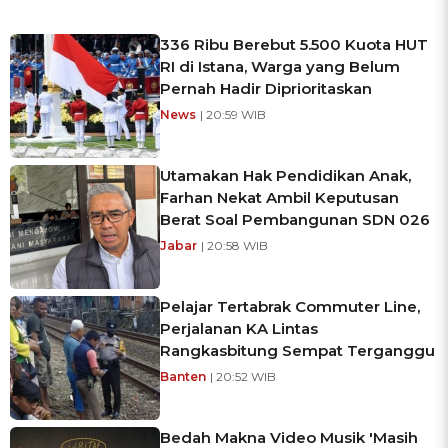
336 Ribu Berebut 5.500 Kuota HUT
RI di Istana, Warga yang Belum
Pernah Hadir Diprioritaskan
News
| 20:59 WIB
Utamakan Hak Pendidikan Anak,
Farhan Nekat Ambil Keputusan
Berat Soal Pembangunan SDN 026
Jabar
| 20:58 WIB
Pelajar Tertabrak Commuter Line,
Perjalanan KA Lintas
Rangkasbitung Sempat Terganggu
Banten
| 20:52 WIB
Bedah Makna Video Musik 'Masih