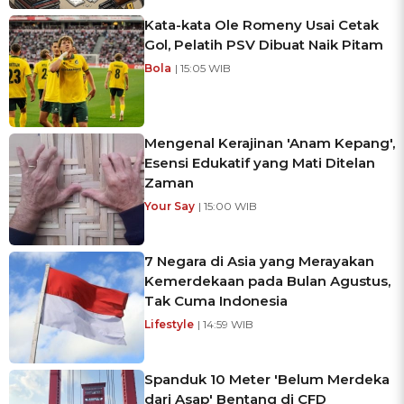
Kata-kata Ole Romeny Usai Cetak
Gol, Pelatih PSV Dibuat Naik Pitam
Bola
| 15:05 WIB
Mengenal Kerajinan 'Anam Kepang',
Esensi Edukatif yang Mati Ditelan
Zaman
Your Say
| 15:00 WIB
7 Negara di Asia yang Merayakan
Kemerdekaan pada Bulan Agustus,
Tak Cuma Indonesia
Lifestyle
| 14:59 WIB
Spanduk 10 Meter 'Belum Merdeka
dari Asap' Bentang di CFD