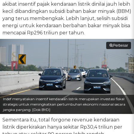
akibat insentif pajak kendaraan listrik dinilai jauh lebih
kecil dibandingkan subsidi bahan bakar minyak (BBM)
yang terus membengkak. Lebih lanjut, selisih subsidi
energi untuk kendaraan berbahan bakar minyak bisa
mencapai Rp296 triliun per tahun.
Perbesar
Indef menyatakan insentif kendaraan listrik merupakan investasi fiskal
strategis untuk meningkatkan pertumbuhan ekonomi nasional secara
jangka panjang. [Dok BYD]
Sementara itu, total forgone revenue kendaraan
listrik diperkirakan hanya sekitar Rp30,4 triliun per