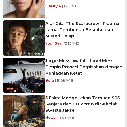
Lifestyle
| 15:11 WIB
Alur Gila 'The Scarecrow': Trauma
Lama, Pembunuh Berantai dan
Misteri Gelap
Your Say
| 15:10 WIB
Jorge Messi Wafat, Lionel Messi
Pimpin Prosesi Perpisahan dengan
Penjagaan Ketat
Bola
| 15:08 WIB
5 Fakta Mengejutkan Temuan 995
Senjata dan CD Porno di Sekolah
Swasta Jaksel
News
| 15:05 WIB