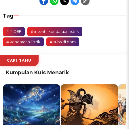
Tag
# INDEF
# insentif kendaraan listrik
# kendaraan listrik
# subsidi bbm
CARI TAHU
Kumpulan Kuis Menarik