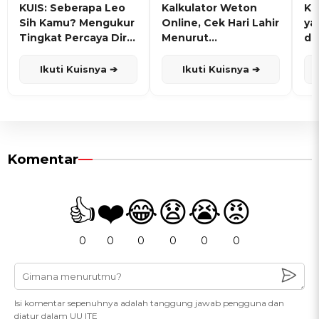
KUIS: Seberapa Leo
Kalkulator Weton
KU
Sih Kamu? Mengukur
Online, Cek Hari Lahir
ya
Tingkat Percaya Diri
Menurut
de
dan Karisma
Penanggalan Jawa
Ikuti Kuisnya ➔
Ikuti Kuisnya ➔
Komentar
👍
❤️
😂
😧
😭
😡
0
0
0
0
0
0
Isi komentar sepenuhnya adalah tanggung jawab pengguna dan
diatur dalam UU ITE