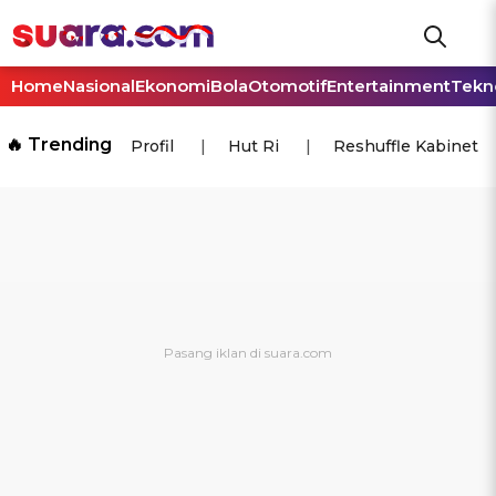
Home
Nasional
Ekonomi
Bola
Otomotif
Entertainment
Tekn
🔥 Trending
Profil
Hut Ri
Reshuffle Kabinet