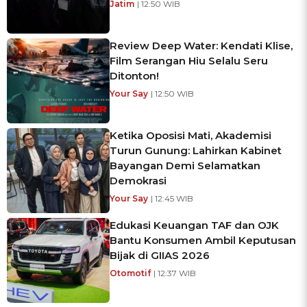
Jatim
| 12:50 WIB
Review Deep Water: Kendati Klise,
Film Serangan Hiu Selalu Seru
Ditonton!
Your Say
| 12:50 WIB
Ketika Oposisi Mati, Akademisi
Turun Gunung: Lahirkan Kabinet
Bayangan Demi Selamatkan
Demokrasi
Your Say
| 12:45 WIB
Edukasi Keuangan TAF dan OJK
Bantu Konsumen Ambil Keputusan
Bijak di GIIAS 2026
Otomotif
| 12:37 WIB