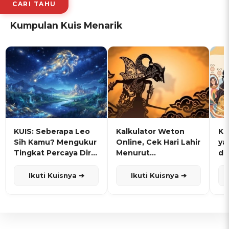
CARI TAHU
Kumpulan Kuis Menarik
KUIS: Seberapa Leo
Kalkulator Weton
KU
Sih Kamu? Mengukur
Online, Cek Hari Lahir
ya
Tingkat Percaya Diri
Menurut
de
dan Karisma
Penanggalan Jawa
Ikuti Kuisnya ➔
Ikuti Kuisnya ➔