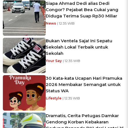
Siapa Ahmad Dedi alias Dedi
Congor? Pejabat Bea Cukai yang
Diduga Terima Suap Rp30 Miliar
News
| 12:35 WIB
Bukan Ventela Saja! Ini Sepatu
Sekolah Lokal Terbaik untuk
Sekolah
Your Say
| 12:35 WIB
30 Kata-kata Ucapan Hari Pramuka
2026 Membakar Semangat untuk
Status WA
Lifestyle
| 12:35 WIB
Dramatis, Cerita Petugas Damkar
Gendong Korban Kebakaran