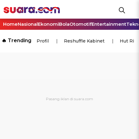
Home
Nasional
Ekonomi
Bola
Otomotif
Entertainment
Tekn
🔥 Trending
Profil
Reshuffle Kabinet
Hut Ri