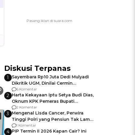
Diskusi Terpanas
Sayembara Rp10 Juta Dedi Mulyadi
1
Dikritik UGM, Dinilai Cermin
Gagalnya Negara Jamin Keamanan
6 Komentar
Harta Kekayaan Iptu Setya Budi Dias,
2
Oknum KPK Pemeras Bupati
Pemalang
2 Komentar
Mengenal Lisda Cancer, Perwira
3
Tinggi Polri yang Pensiun Tak Lama
Usai Jadi Brigjen
1 Komentar
PIP Termin II 2026 Kapan Cair? Ini
4