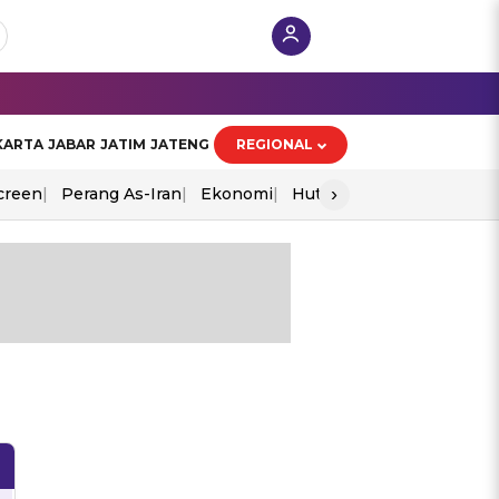
KARTA
JABAR
JATIM
JATENG
REGIONAL
›
creen
Perang As-Iran
Ekonomi
Hut Ri