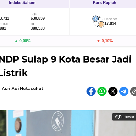
Indeks Saham
Kurs Rupiah
LQ45
3,711
630,859
USD/IDR
17.914
EHATI
JII
,881
380,533
▲ 0,00%
▼ 0,10%
NDP Sulap 9 Kota Besar Jadi
istrik
 Asri Adi Hutasuhut
Perbesar