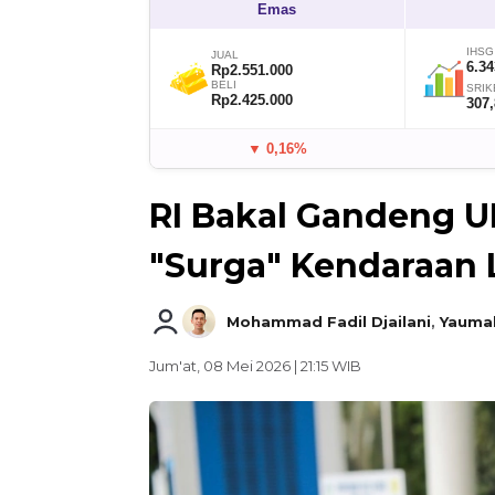
Emas
IHSG
JUAL
6.34
Rp2.551.000
BELI
SRIK
Rp2.425.000
307
▼ 0,16%
RI Bakal Gandeng U
"Surga" Kendaraan L
Mohammad Fadil Djailani
,
Yaumal
Jum'at, 08 Mei 2026 | 21:15 WIB