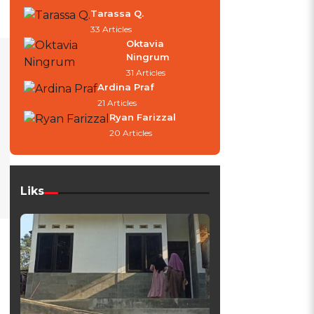
Tarassa Q.
33 Articles
Oktavia
Ningrum
31 Articles
Ardina Praf
21 Articles
Ryan Farizzal
20 Articles
Liks