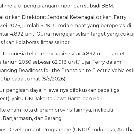
l melalui pengurangan impor dan subsidi BBM.
strikan Direktorat Jenderal Ketenagalistrikan, Ferry
Mei 2026, jumlah SPKLU roda empat yang beroperasi di
tar 4.892 unit. Guna mengejar selisih target yang cuku
fkan kolaborasi lintas sektor.
Indonesia telah mencapai sekitar 4.892 unit. Target
hun 2030 sebesar 62.918 unit," ujar Ferry dalam
ing Readiness for the Transition to Electric Vehicles i
utip pada Jumat (8/5/2026).
 pengisian daya ini awalnya difokuskan pada tiga
ct), yaitu DKI Jakarta, Jawa Barat, dan Bali.
i ke enam kota di enam provinsi lainnya, meliputi
, Banjarmasin, dan Serang.
ions Development Programme (UNDP) Indonesia, Aretha