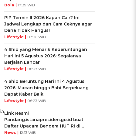
Bola |
17:39 WIB
PIP Termin II 2026 Kapan Cair? Ini
Jadwal Lengkap dan Cara Ceknya agar
Dana Tidak Hangus!
Lifestyle |
07:36 WIB
4 Shio yang Menarik Keberuntungan
Hari Ini 5 Agustus 2026: Segalanya
Berjalan Lancar
Lifestyle |
06:37 WIB
4 Shio Beruntung Hari Ini 4 Agustus
2026: Macan hingga Babi Berpeluang
Dapat Kabar Baik
Lifestyle |
06:23 WIB
ia
Link Resmi
Pandang.istanapresiden.go.id buat
Daftar Upacara Bendera HUT RI di
Istana Negara
News |
12:13 WIB