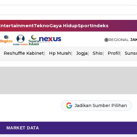
Entertainment
Tekno
Gaya Hidup
Sport
Indeks
REGIONAL:
JA
Reshuffle Kabinet
Hp Murah
Jogja
Shio
Profil
Suns
Jadikan Sumber Pilihan
MARKET DATA