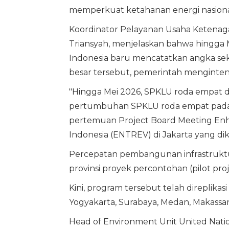
memperkuat ketahanan energi nasiona
Koordinator Pelayanan Usaha Ketenagali
Triansyah, menjelaskan bahwa hingga 
Indonesia baru mencatatkan angka seki
besar tersebut, pemerintah mengintensi
"Hingga Mei 2026, SPKLU roda empat di 
pertumbuhan SPKLU roda empat pada ta
pertemuan Project Board Meeting Enhanc
Indonesia (ENTREV) di Jakarta yang dik
Percepatan pembangunan infrastruktur
provinsi proyek percontohan (pilot proje
Kini, program tersebut telah direplikas
Yogyakarta, Surabaya, Medan, Makassar
Head of Environment Unit United Nat