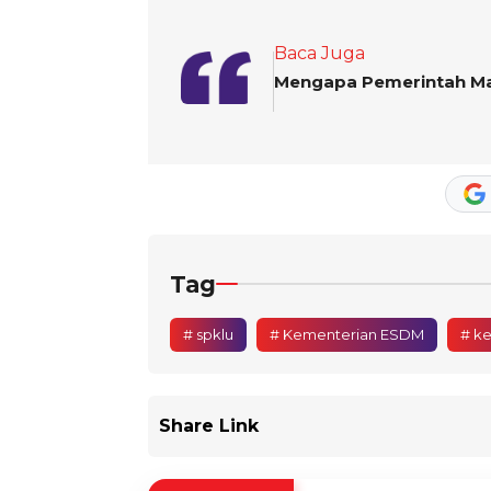
Baca Juga
Mengapa Pemerintah Ma
Tag
# spklu
# Kementerian ESDM
# ke
Share Link