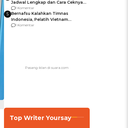
Jadwal Lengkap dan Cara Ceknya
agar Dana Tidak Hangus!
1 Komentar
Bernafsu Kalahkan Timnas
5
Indonesia, Pelatih Vietnam
Berencana Pakai Jimat di Pakansari
1 Komentar
Top Writer Yoursay