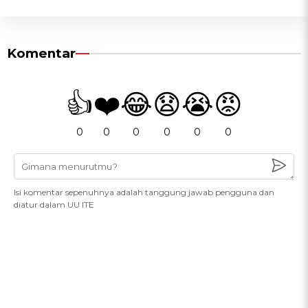
Komentar
👍
❤️
😂
😧
😭
😡
0
0
0
0
0
0
Isi komentar sepenuhnya adalah tanggung jawab pengguna dan
diatur dalam UU ITE