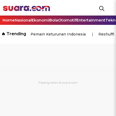
Home
Nasional
Ekonomi
Bola
Otomotif
Entertainment
Tekn
🔥 Trending
Pemain Keturunan Indonesia
Reshuffl