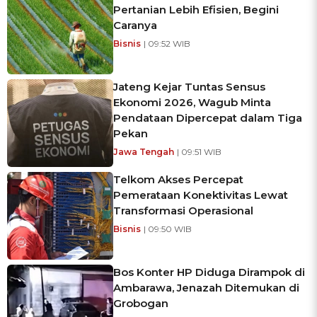
Pertanian Lebih Efisien, Begini
Caranya
Bisnis
| 09:52 WIB
Jateng Kejar Tuntas Sensus
Ekonomi 2026, Wagub Minta
Pendataan Dipercepat dalam Tiga
Pekan
Jawa Tengah
| 09:51 WIB
Telkom Akses Percepat
Pemerataan Konektivitas Lewat
Transformasi Operasional
Bisnis
| 09:50 WIB
Bos Konter HP Diduga Dirampok di
Ambarawa, Jenazah Ditemukan di
Grobogan