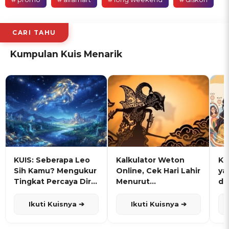
CARI TAHU
Kumpulan Kuis Menarik
KUIS: Seberapa Leo
Kalkulator Weton
KU
Sih Kamu? Mengukur
Online, Cek Hari Lahir
ya
Tingkat Percaya Diri
Menurut
de
dan Karisma
Penanggalan Jawa
Ikuti Kuisnya ➔
Ikuti Kuisnya ➔