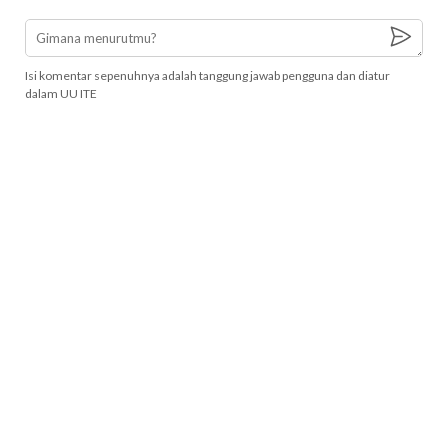
Isi komentar sepenuhnya adalah tanggung jawab pengguna dan diatur
dalam UU ITE