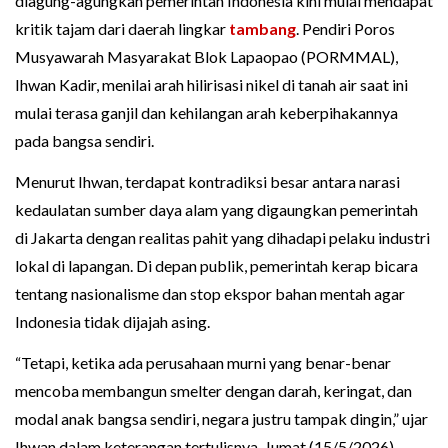
diagung-agungkan pemerintah Indonesia kini mulai mendapat
kritik tajam dari daerah lingkar
tambang
. Pendiri Poros
Musyawarah Masyarakat Blok Lapaopao (PORMMAL),
Ihwan Kadir, menilai arah hilirisasi nikel di tanah air saat ini
mulai terasa ganjil dan kehilangan arah keberpihakannya
pada bangsa sendiri.
Menurut Ihwan, terdapat kontradiksi besar antara narasi
kedaulatan sumber daya alam yang digaungkan pemerintah
di Jakarta dengan realitas pahit yang dihadapi pelaku industri
lokal di lapangan. Di depan publik, pemerintah kerap bicara
tentang nasionalisme dan stop ekspor bahan mentah agar
Indonesia tidak dijajah asing.
“Tetapi, ketika ada perusahaan murni yang benar-benar
mencoba membangun smelter dengan darah, keringat, dan
modal anak bangsa sendiri, negara justru tampak dingin,” ujar
Ihwan dalam keterangan tertulisnya, Jumat (15/5/2026).