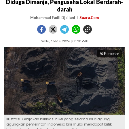
Diduga Dimanja, Pengusaha Lokal Berdarah-
darah
Mohammad Fadil Djailani
Suara.Com
Sabtu, 16 Mei 2026 | 08:28 WIB
Perbesar
Ilustrasi. Kebijakan hilirisasi nikel yang selama ini diagung-
agungkan pemerintah Indonesia kini mulai mendapat kritik