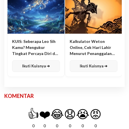
KUIS: Seberapa Leo Sih
Kalkulator Weton
Kamu? Mengukur
Online, Cek Hari Lahir
Tingkat Percaya Diri dan
Menurut Penanggalan
Karisma
Jawa
Ikuti Kuisnya ➔
Ikuti Kuisnya ➔
KOMENTAR
👍
❤️
😂
😧
😭
😡
0
0
0
0
0
0