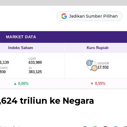
Jadikan Sumber Pilihan
MARKET DATA
Indeks Saham
Kurs Rupiah
LQ45
1,139
633,989
USD/IDR
17.932
EHATI
JII
,930
383,125
▲ 0,00%
▼ 0,55%
,624 triliun ke Negara