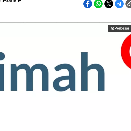
 Hutasuhut
Perbesar