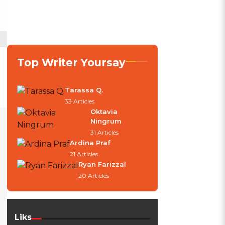
Top Writer Yoursay
Tarassa Q.
33 Articles
Oktavia
Ningrum
31 Articles
Ardina Praf
21 Articles
Ryan Farizzal
20 Articles
Liks