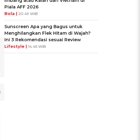
Imbang atau Kalah dari Vietnam di
Piala AFF 2026
Bola |
20:49 WIB
Sunscreen Apa yang Bagus untuk
Menghilangkan Flek Hitam di Wajah?
Ini 3 Rekomendasi sesuai Review
Lifestyle |
14:45 WIB