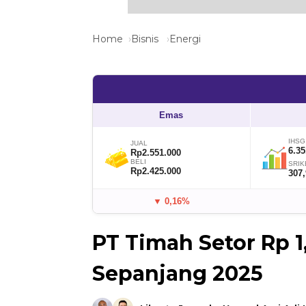
Home
Bisnis
Energi
Emas
IHSG
JUAL
6.35
Rp2.551.000
BELI
SRIK
Rp2.425.000
307
▼ 0,16%
PT Timah Setor Rp 1
Sepanjang 2025