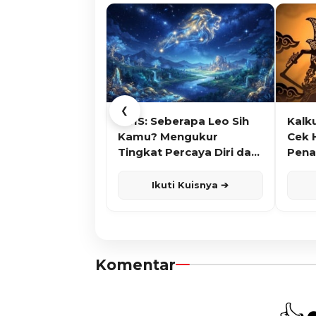
❮
KUIS: Seberapa Leo Sih
Kalk
Kamu? Mengukur
Cek 
Tingkat Percaya Diri dan
Pena
Karisma
Ikuti Kuisnya ➔
Komentar