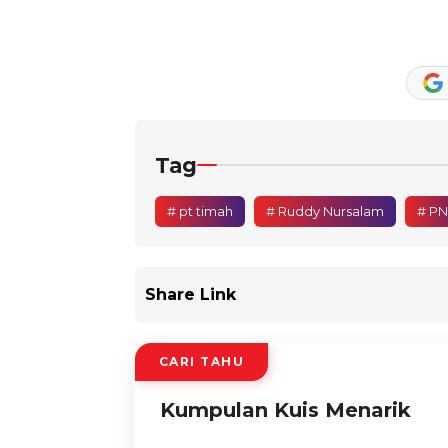
Tag
# pt timah
# Ruddy Nursalam
# P
Share Link
CARI TAHU
Kumpulan Kuis Menarik