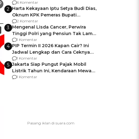
Gagalnya Negara Jamin Keamanan
6 Komentar
Harta Kekayaan Iptu Setya Budi Dias,
2
Oknum KPK Pemeras Bupati
Pemalang
2 Komentar
Mengenal Lisda Cancer, Perwira
3
Tinggi Polri yang Pensiun Tak Lama
Usai Jadi Brigjen
1 Komentar
PIP Termin II 2026 Kapan Cair? Ini
4
Jadwal Lengkap dan Cara Ceknya
agar Dana Tidak Hangus!
1 Komentar
Jakarta Siap Pungut Pajak Mobil
5
Listrik Tahun Ini, Kendaraan Mewah
Kena hingga 75% PKB
1 Komentar