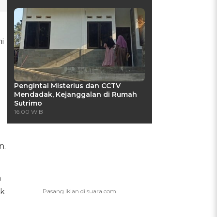
i
Pengintai Misterius dan CCTV
Mendadak, Kejanggalan di Rumah
Sutrimo
16:00 WIB
n.
a
uk