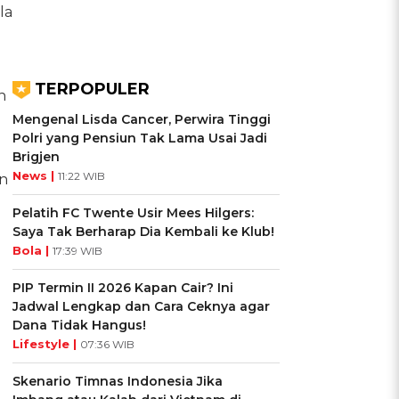
la
TERPOPULER
n
Mengenal Lisda Cancer, Perwira Tinggi
Polri yang Pensiun Tak Lama Usai Jadi
Brigjen
News |
11:22 WIB
an
Pelatih FC Twente Usir Mees Hilgers:
Saya Tak Berharap Dia Kembali ke Klub!
Bola |
17:39 WIB
PIP Termin II 2026 Kapan Cair? Ini
Jadwal Lengkap dan Cara Ceknya agar
Dana Tidak Hangus!
Lifestyle |
07:36 WIB
Skenario Timnas Indonesia Jika