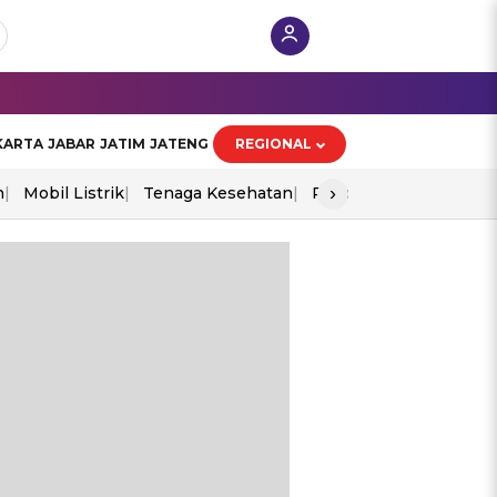
KARTA
JABAR
JATIM
JATENG
REGIONAL
›
n
Mobil Listrik
Tenaga Kesehatan
Piala Aff 2026
Ekono