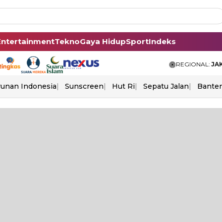
Entertainment
Tekno
Gaya Hidup
Sport
Indeks
REGIONAL:
JA
unan Indonesia
Sunscreen
Hut Ri
Sepatu Jalan
Bante