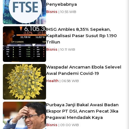
Penyebabnya
Bisnis
| 10:55 WIB
IHSG Ambles 8,35% Sepekan,
Kapitalisasi Pasar Susut Rp 1.190
Triliun
Bisnis
| 10:11 WIB
Waspada! Ancaman Ebola Selevel
Awal Pandemi Covid-19
Health
| 06:58 WIB
Purbaya Janji Bakal Awasi Badan
Ekspor PT DSI, Ancam Pecat Jika
Pegawai Mendadak Kaya
Bisnis
| 09:00 WIB