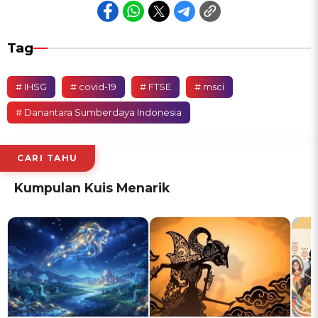
Tag
# IHSG
# covid-19
# FTSE
# msci
# Danantara Sumberdaya Indonesia
CARI TAHU
Kumpulan Kuis Menarik