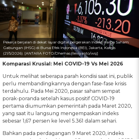
Pekerja berjalan di dekat layar digital pergerakan Indeks Harga Saham
Gabungan (IHSG) di Bursa Efek Indonesia (BEI), Jakarta, Kamis
(21/5/2026). [ANTARA FOTO/Dhemas Reviyanto/wsj]
Komparasi Krusial: Mei COVID-19 Vs Mei 2026
Untuk melihat seberapa parah kondisi saat ini, publik
perlu membandingkannya dengan fase-fase krisis
terdahulu. Pada Mei 2020, pasar saham sempat
porak-poranda setelah kasus positif COVID-19
pertama diumumkan pemerintah pada Maret 2020,
yang saat itu langsung mengempaskan indeks
sebesar 1,67 persen ke level 5.361 dalam sehari.
Bahkan pada perdagangan 9 Maret 2020, indeks