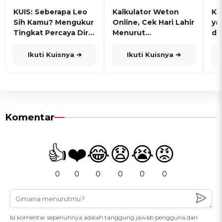
KUIS: Seberapa Leo
Kalkulator Weton
KU
Sih Kamu? Mengukur
Online, Cek Hari Lahir
ya
Tingkat Percaya Diri
Menurut
de
dan Karisma
Penanggalan Jawa
Ikuti Kuisnya ➔
Ikuti Kuisnya ➔
Komentar
👍
❤️
😂
😧
😭
😡
0
0
0
0
0
0
Isi komentar sepenuhnya adalah tanggung jawab pengguna dan