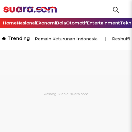
Home
Nasional
Ekonomi
Bola
Otomotif
Entertainment
Tekn
🔥 Trending
Pemain Keturunan Indonesia
Reshuffl