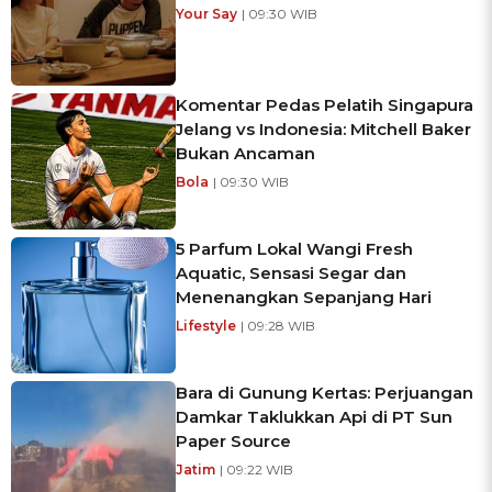
Your Say
| 09:30 WIB
Komentar Pedas Pelatih Singapura
Jelang vs Indonesia: Mitchell Baker
Bukan Ancaman
Bola
| 09:30 WIB
5 Parfum Lokal Wangi Fresh
Aquatic, Sensasi Segar dan
Menenangkan Sepanjang Hari
Lifestyle
| 09:28 WIB
Bara di Gunung Kertas: Perjuangan
Damkar Taklukkan Api di PT Sun
Paper Source
Jatim
| 09:22 WIB