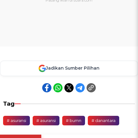
Jadikan Sumber Pilihan
Tag
# asuransi
# asuransi
# bumn
# danantara