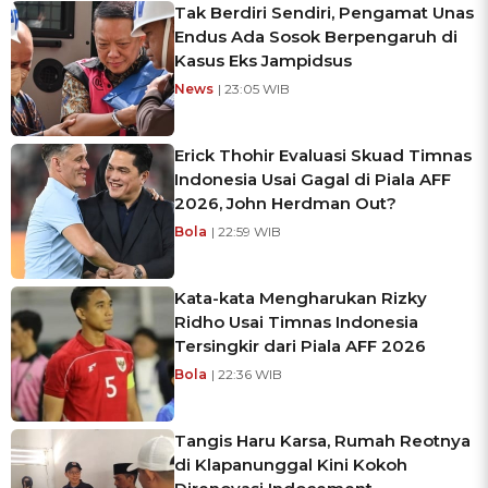
Tak Berdiri Sendiri, Pengamat Unas
Endus Ada Sosok Berpengaruh di
Kasus Eks Jampidsus
News
| 23:05 WIB
Erick Thohir Evaluasi Skuad Timnas
Indonesia Usai Gagal di Piala AFF
2026, John Herdman Out?
Bola
| 22:59 WIB
Kata-kata Mengharukan Rizky
Ridho Usai Timnas Indonesia
Tersingkir dari Piala AFF 2026
Bola
| 22:36 WIB
Tangis Haru Karsa, Rumah Reotnya
di Klapanunggal Kini Kokoh