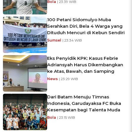
Bola
| 23:39 WIB
100 Petani Sidomulyo Muba
Serahkan Diri, Bela 4 Warga yang
Dituduh Mencuri di Kebun Sendiri
Sumsel
| 23:34 WIB
Eks Penyidik KPK: Kasus Febrie
Adriansyah Harus Dikembangkan
ke Atas, Bawah, dan Samping
News
| 23:29 WIB
Dari Batam Menuju Timnas
Indonesia, Garudayaksa FC Buka
Kesempatan bagi Talenta Muda
Bola
| 23:15 WIB