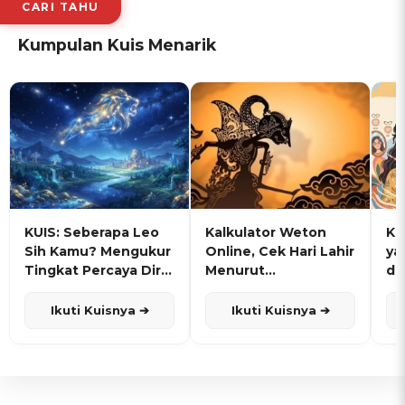
CARI TAHU
Kumpulan Kuis Menarik
KUIS: Seberapa Leo
Kalkulator Weton
KU
Sih Kamu? Mengukur
Online, Cek Hari Lahir
ya
Tingkat Percaya Diri
Menurut
de
dan Karisma
Penanggalan Jawa
Ikuti Kuisnya ➔
Ikuti Kuisnya ➔