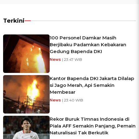
Terkini
100 Personel Damkar Masih
Berjibaku Padamkan Kebakaran
Gedung Bapenda DKI
News
| 23:47 WIB
Kantor Bapenda DKI Jakarta Dilalap
si Jago Merah, Api Semakin
Membesar
News
| 23:40 WIB
Rekor Buruk Timnas Indonesia di
Piala AFF Semakin Panjang, Pemain
Naturalisasi Tak Berkutik