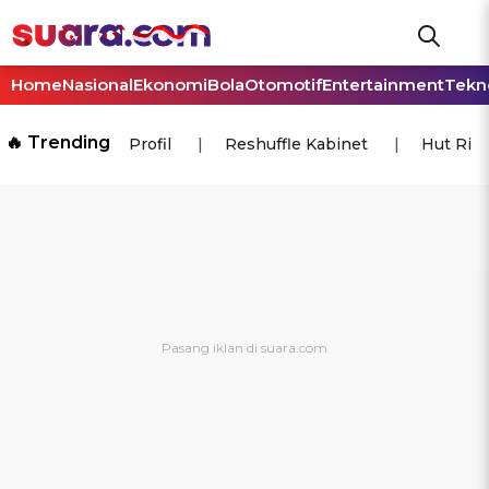
Home
Nasional
Ekonomi
Bola
Otomotif
Entertainment
Tekn
🔥 Trending
Profil
Reshuffle Kabinet
Hut Ri