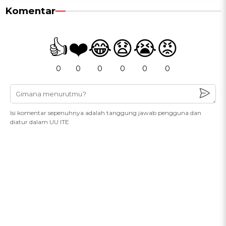
Komentar
👍
❤️
😂
😧
😭
😡
0
0
0
0
0
0
Isi komentar sepenuhnya adalah tanggung jawab pengguna dan
diatur dalam UU ITE