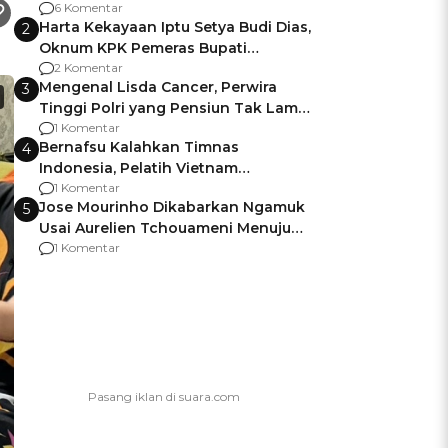
Gagalnya Negara Jamin Keamanan
6 Komentar
Harta Kekayaan Iptu Setya Budi Dias,
2
Oknum KPK Pemeras Bupati
Pemalang
2 Komentar
Mengenal Lisda Cancer, Perwira
3
Tinggi Polri yang Pensiun Tak Lama
Usai Jadi Brigjen
1 Komentar
Bernafsu Kalahkan Timnas
4
Indonesia, Pelatih Vietnam
Berencana Pakai Jimat di Pakansari
1 Komentar
Jose Mourinho Dikabarkan Ngamuk
5
Usai Aurelien Tchouameni Menuju
Manchester United
1 Komentar