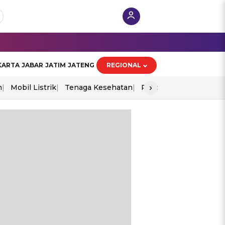
KARTA
JABAR
JATIM
JATENG
REGIONAL
›
n
Mobil Listrik
Tenaga Kesehatan
Piala Aff 2026
Ekono