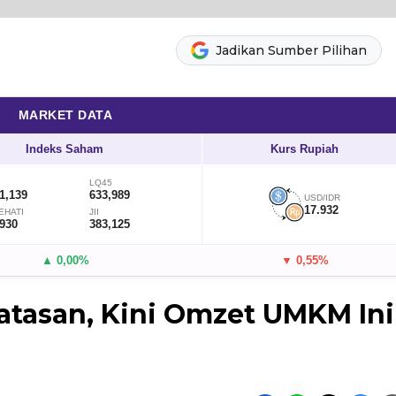
Jadikan Sumber Pilihan
MARKET DATA
Indeks Saham
Kurs Rupiah
LQ45
1,139
633,989
USD/IDR
17.932
EHATI
JII
,930
383,125
▲ 0,00%
▼ 0,55%
atasan, Kini Omzet UMKM Ini