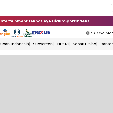
Entertainment
Tekno
Gaya Hidup
Sport
Indeks
REGIONAL:
JA
unan Indonesia
Sunscreen
Hut Ri
Sepatu Jalan
Bante