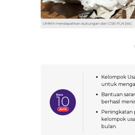
UMKM mendapatkan dukungan dari CSR PLN [Ist]
Kelompok Usah
untuk mengata
Bantuan saran
berhasil menin
Peningkatan 
kelompok usah
bulan.