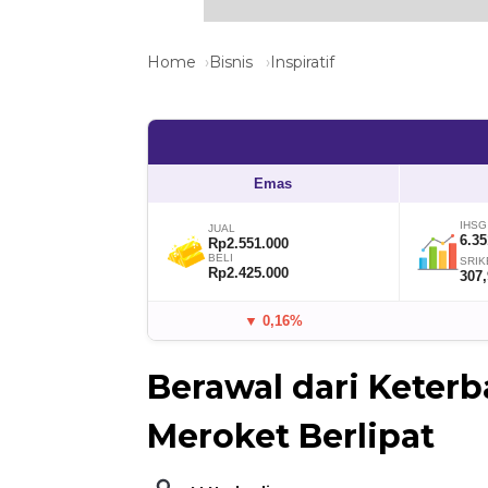
Home
Bisnis
Inspiratif
Emas
IHSG
JUAL
6.35
Rp2.551.000
BELI
SRIK
Rp2.425.000
307
▼ 0,16%
Berawal dari Keterb
Meroket Berlipat