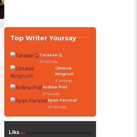
Top Writer Yoursay
Tarassa Q.
33 Articles
Oktavia
Ningrum
31 Articles
Ardina Praf
21 Articles
Ryan Farizzal
20 Articles
Liks