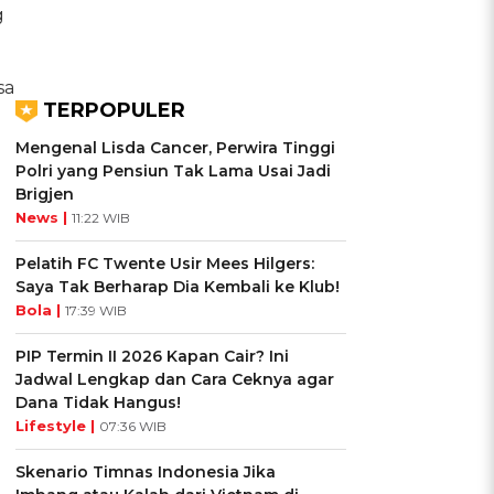
g
sa
TERPOPULER
Mengenal Lisda Cancer, Perwira Tinggi
Polri yang Pensiun Tak Lama Usai Jadi
Brigjen
News |
11:22 WIB
Pelatih FC Twente Usir Mees Hilgers:
Saya Tak Berharap Dia Kembali ke Klub!
Bola |
17:39 WIB
PIP Termin II 2026 Kapan Cair? Ini
Jadwal Lengkap dan Cara Ceknya agar
Dana Tidak Hangus!
Lifestyle |
07:36 WIB
Skenario Timnas Indonesia Jika