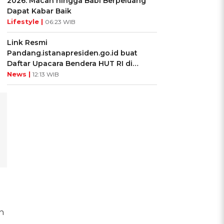
2026: Macan hingga Babi Berpeluang
Dapat Kabar Baik
Lifestyle |
06:23 WIB
Link Resmi
Pandang.istanapresiden.go.id buat
Daftar Upacara Bendera HUT RI di
Istana Negara
News |
12:13 WIB
n