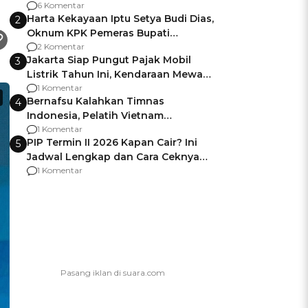
Gagalnya Negara Jamin Keamanan
6 Komentar
Harta Kekayaan Iptu Setya Budi Dias,
2
Oknum KPK Pemeras Bupati
Pemalang
2 Komentar
Jakarta Siap Pungut Pajak Mobil
3
Listrik Tahun Ini, Kendaraan Mewah
Kena hingga 75% PKB
1 Komentar
Bernafsu Kalahkan Timnas
4
Indonesia, Pelatih Vietnam
Berencana Pakai Jimat di Pakansari
1 Komentar
PIP Termin II 2026 Kapan Cair? Ini
5
Jadwal Lengkap dan Cara Ceknya
agar Dana Tidak Hangus!
1 Komentar