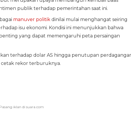
rsebut merupakan upaya membangun kembali basis
ntimen publik terhadap pemerintahan saat ini.
rbagai
manuver politik
dinilai mulai menghangat seiring
rhadap isu ekonomi. Kondisi ini menunjukkan bahwa
or penting yang dapat memengaruhi peta persaingan
ertekan terhadap dolar AS hingga penutupan perdagangan
s cetak rekor terburuknya.