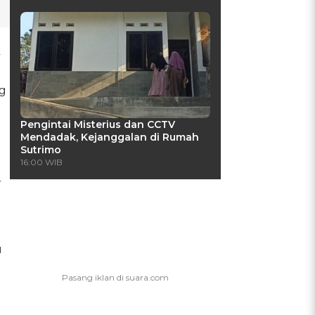
k
ng
Pengintai Misterius dan CCTV
Mendadak, Kejanggalan di Rumah
Sutrimo
16:00 WIB
r
u