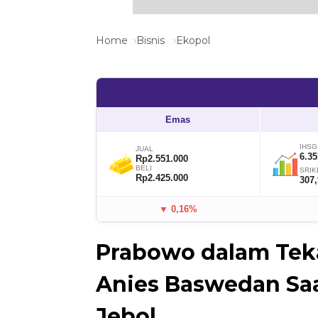
Home
Bisnis
Ekopol
Emas
IHSG
JUAL
6.35
Rp2.551.000
BELI
SRIK
Rp2.425.000
307
▼ 0,16%
Prabowo dalam Tek
Anies Baswedan Sa
Jebol