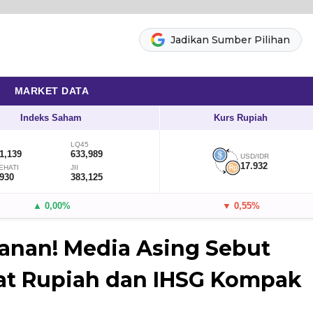
Jadikan Sumber Pilihan
MARKET DATA
Indeks Saham
Kurs Rupiah
LQ45
1,139
633,989
USD/IDR
17.932
EHATI
JII
,930
383,125
▲ 0,00%
▼ 0,55%
anan! Media Asing Sebut
at Rupiah dan IHSG Kompak