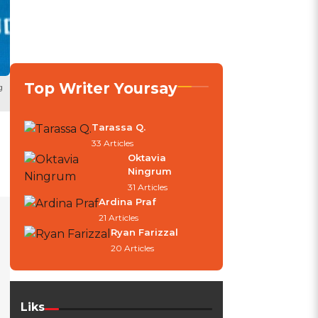
Top Writer Yoursay
g
Tarassa Q.
33 Articles
Oktavia
Ningrum
31 Articles
Ardina Praf
21 Articles
Ryan Farizzal
20 Articles
Liks