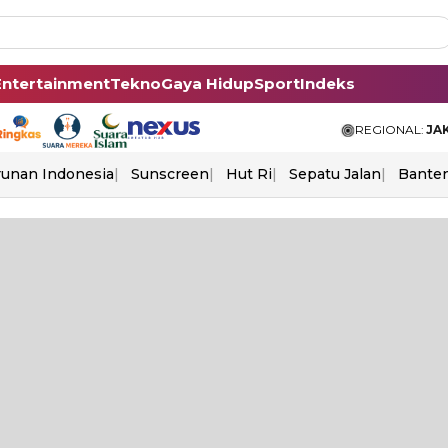
Entertainment
Tekno
Gaya Hidup
Sport
Indeks
REGIONAL:
JA
unan Indonesia
Sunscreen
Hut Ri
Sepatu Jalan
Bante