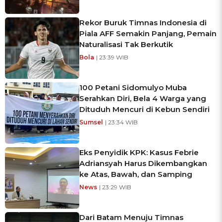
Rekor Buruk Timnas Indonesia di
Piala AFF Semakin Panjang, Pemain
Naturalisasi Tak Berkutik
Bola
| 23:39 WIB
100 Petani Sidomulyo Muba
Serahkan Diri, Bela 4 Warga yang
Dituduh Mencuri di Kebun Sendiri
Sumsel
| 23:34 WIB
Eks Penyidik KPK: Kasus Febrie
Adriansyah Harus Dikembangkan
ke Atas, Bawah, dan Samping
News
| 23:29 WIB
Dari Batam Menuju Timnas