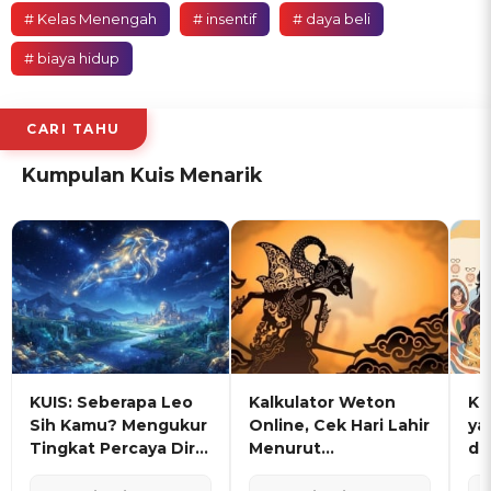
# Kelas Menengah
# insentif
# daya beli
# biaya hidup
CARI TAHU
Kumpulan Kuis Menarik
KUIS: Seberapa Leo
Kalkulator Weton
KU
Sih Kamu? Mengukur
Online, Cek Hari Lahir
ya
Tingkat Percaya Diri
Menurut
de
dan Karisma
Penanggalan Jawa