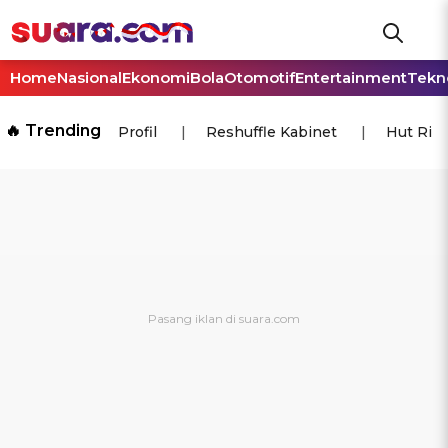
Home
Nasional
Ekonomi
Bola
Otomotif
Entertainment
Tekn
🔥 Trending
Profil
Reshuffle Kabinet
Hut Ri