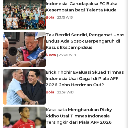
Indonesia, Garudayaksa FC Buka
Kesempatan bagi Talenta Muda
Bola
| 23:15 WIB
Tak Berdiri Sendiri, Pengamat Unas
Endus Ada Sosok Berpengaruh di
Kasus Eks Jampidsus
News
| 23:05 WIB
Erick Thohir Evaluasi Skuad Timnas
Indonesia Usai Gagal di Piala AFF
2026, John Herdman Out?
Bola
| 22:59 WIB
Kata-kata Mengharukan Rizky
Ridho Usai Timnas Indonesia
Tersingkir dari Piala AFF 2026