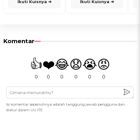
Ikuti Kuisnya ➔
Ikuti Kuisnya ➔
Komentar
👍
❤️
😂
😧
😭
😡
0
0
0
0
0
0
Isi komentar sepenuhnya adalah tanggung jawab pengguna dan
diatur dalam UU ITE