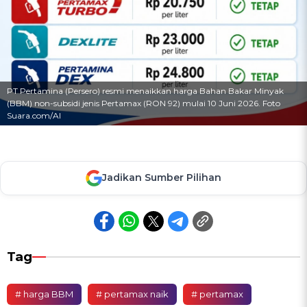
PT Pertamina (Persero) resmi menaikkan harga Bahan Bakar Minyak
(BBM) non-subsidi jenis Pertamax (RON 92) mulai 10 Juni 2026. Foto
Suara.com/AI
Jadikan Sumber Pilihan
Tag
# harga BBM
# pertamax naik
# pertamax