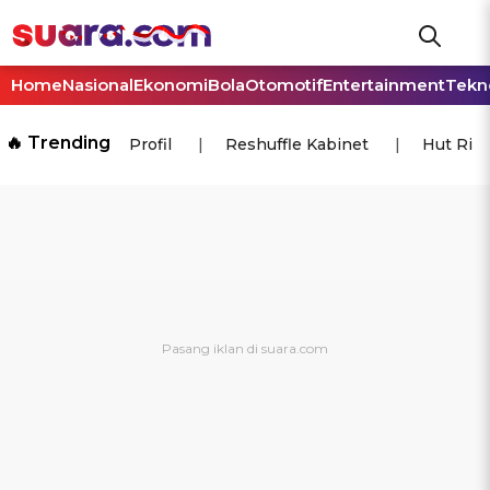
Home
Nasional
Ekonomi
Bola
Otomotif
Entertainment
Tekn
🔥 Trending
Profil
Reshuffle Kabinet
Hut Ri