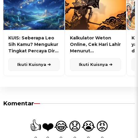
KUIS: Seberapa Leo
Kalkulator Weton
KU
Sih Kamu? Mengukur
Online, Cek Hari Lahir
ya
Tingkat Percaya Diri
Menurut
de
dan Karisma
Penanggalan Jawa
Ikuti Kuisnya ➔
Ikuti Kuisnya ➔
Komentar
👍
❤️
😂
😧
😭
😡