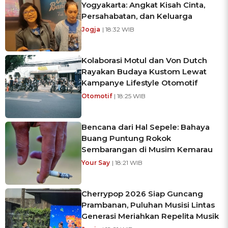
Yogyakarta: Angkat Kisah Cinta,
Persahabatan, dan Keluarga
Jogja
| 18:32 WIB
Kolaborasi Motul dan Von Dutch
Rayakan Budaya Kustom Lewat
Kampanye Lifestyle Otomotif
Otomotif
| 18:25 WIB
Bencana dari Hal Sepele: Bahaya
Buang Puntung Rokok
Sembarangan di Musim Kemarau
Your Say
| 18:21 WIB
Cherrypop 2026 Siap Guncang
Prambanan, Puluhan Musisi Lintas
Generasi Meriahkan Repelita Musik