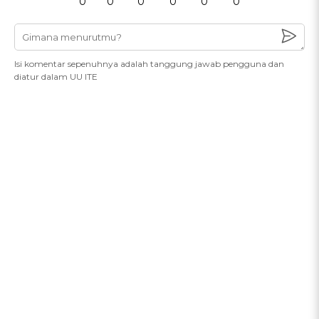
0
0
0
0
0
0
Isi komentar sepenuhnya adalah tanggung jawab pengguna dan
diatur dalam UU ITE