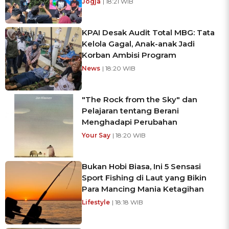
Jogja
| 18:21 WIB
KPAI Desak Audit Total MBG: Tata
Kelola Gagal, Anak-anak Jadi
Korban Ambisi Program
News
| 18:20 WIB
"The Rock from the Sky" dan
Pelajaran tentang Berani
Menghadapi Perubahan
Your Say
| 18:20 WIB
Bukan Hobi Biasa, Ini 5 Sensasi
Sport Fishing di Laut yang Bikin
Para Mancing Mania Ketagihan
Lifestyle
| 18:18 WIB