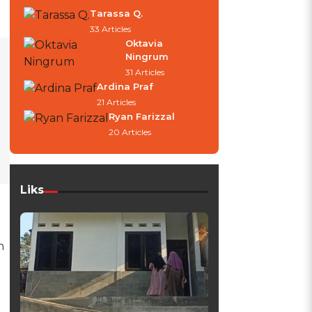
Tarassa Q.
33 Articles
Oktavia
Ningrum
31 Articles
Ardina Praf
21 Articles
Ryan Farizzal
20 Articles
Liks
n