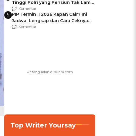
Tinggi Polri yang Pensiun Tak Lama
Usai Jadi Brigjen
1 Komentar
PIP Termin II 2026 Kapan Cair? Ini
5
Jadwal Lengkap dan Cara Ceknya
agar Dana Tidak Hangus!
1 Komentar
Top Writer Yoursay