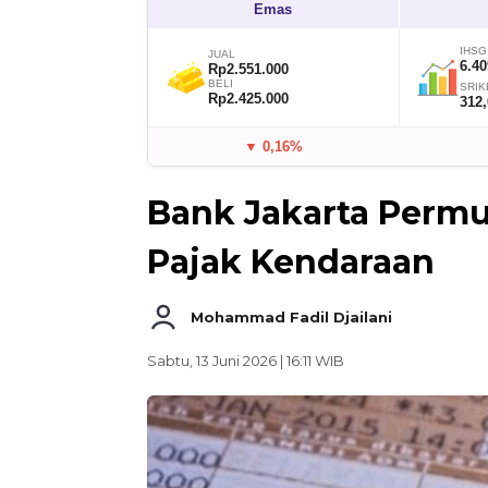
Emas
IHSG
JUAL
6.40
Rp2.551.000
BELI
SRIK
Rp2.425.000
312
▼ 0,16%
Bank Jakarta Perm
Pajak Kendaraan
Mohammad Fadil Djailani
Sabtu, 13 Juni 2026 | 16:11 WIB