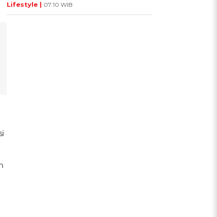
Lifestyle |
07:10 WIB
i
n