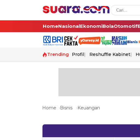
Home
Nasional
Ekonomi
Bola
Otomotif
Trending
Profil
Reshuffle Kabinet
H
Home
Bisnis
Keuangan