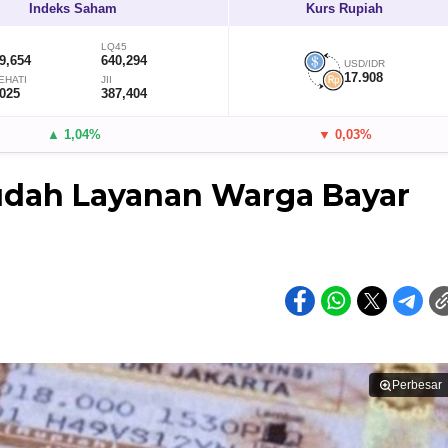
Indeks Saham
Kurs Rupiah
LQ45
9,654
640,294
USD/IDR
17.908
EHATI
JII
,025
387,404
▲ 1,04%
▼ 0,03%
udah Layanan Warga Bayar
Perbesar