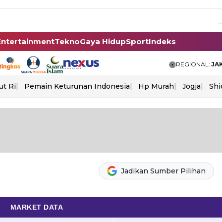
Entertainment
Tekno
Gaya Hidup
Sport
Indeks
REGIONAL:
JA
ut Ri
Pemain Keturunan Indonesia
Hp Murah
Jogja
Shi
Jadikan Sumber Pilihan
MARKET DATA