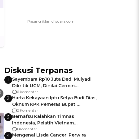
Diskusi Terpanas
Sayembara Rp10 Juta Dedi Mulyadi
1
Dikritik UGM, Dinilai Cermin
Gagalnya Negara Jamin Keamanan
6 Komentar
Harta Kekayaan Iptu Setya Budi Dias,
2
Oknum KPK Pemeras Bupati
Pemalang
2 Komentar
Bernafsu Kalahkan Timnas
3
Indonesia, Pelatih Vietnam
Berencana Pakai Jimat di Pakansari
1 Komentar
Mengenal Lisda Cancer, Perwira
4