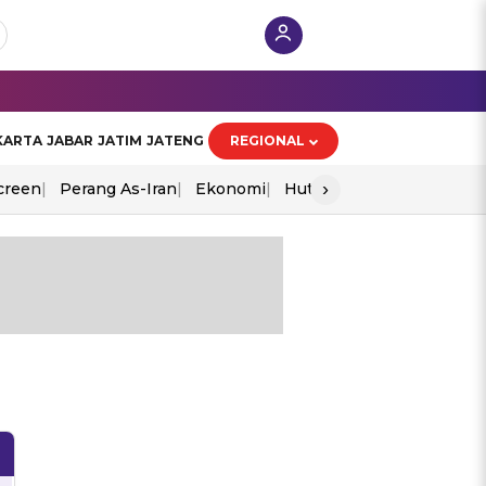
KARTA
JABAR
JATIM
JATENG
REGIONAL
›
creen
Perang As-Iran
Ekonomi
Hut Ri