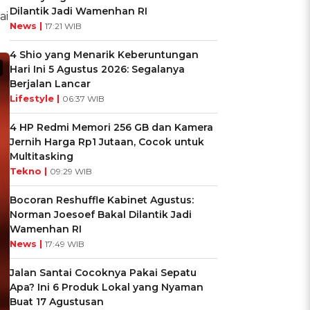
Dilantik Jadi Wamenhan RI
ai
News |
17:21 WIB
4 Shio yang Menarik Keberuntungan
Hari Ini 5 Agustus 2026: Segalanya
Berjalan Lancar
Lifestyle |
06:37 WIB
4 HP Redmi Memori 256 GB dan Kamera
Jernih Harga Rp1 Jutaan, Cocok untuk
Multitasking
Tekno |
09:29 WIB
Bocoran Reshuffle Kabinet Agustus:
Norman Joesoef Bakal Dilantik Jadi
Wamenhan RI
News |
17:49 WIB
Jalan Santai Cocoknya Pakai Sepatu
Apa? Ini 6 Produk Lokal yang Nyaman
Buat 17 Agustusan