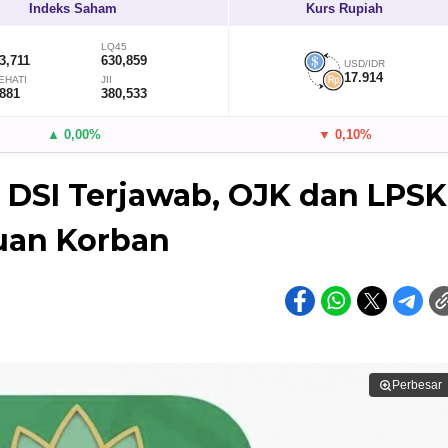
Indeks Saham
Kurs Rupiah
LQ45
3,711
630,859
USD/IDR
17.914
EHATI
JII
,881
380,533
▲ 0,00%
▼ 0,10%
r DSI Terjawab, OJK dan LPSK
buan Korban
Perbesar