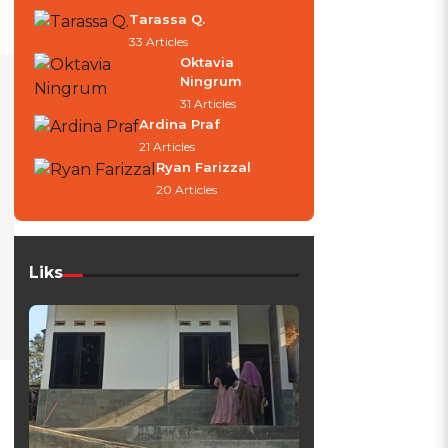
Tarassa Q.
33 Articles
Oktavia
Ningrum
31 Articles
Ardina Praf
21 Articles
Ryan Farizzal
20 Articles
Liks