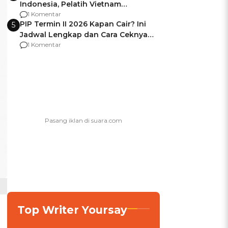
Indonesia, Pelatih Vietnam
Berencana Pakai Jimat di Pakansari
1 Komentar
PIP Termin II 2026 Kapan Cair? Ini
5
Jadwal Lengkap dan Cara Ceknya
agar Dana Tidak Hangus!
1 Komentar
Top Writer Yoursay