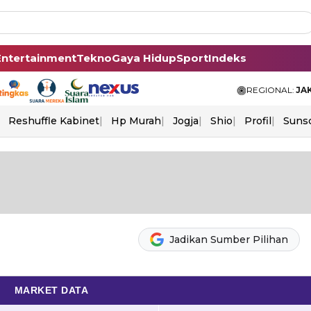
Entertainment
Tekno
Gaya Hidup
Sport
Indeks
REGIONAL:
JA
Reshuffle Kabinet
Hp Murah
Jogja
Shio
Profil
Suns
Jadikan Sumber Pilihan
MARKET DATA