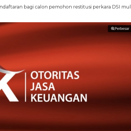
ftaran bagi calon pemohon restitusi perkara DSI mul
Perbesar