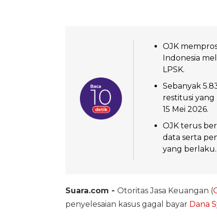
OJK memprose
Indonesia mela
LPSK.
Sebanyak 5.83
restitusi yan
15 Mei 2026.
OJK terus ber
data serta p
yang berlaku.
Suara.com -
Otoritas Jasa Keuangan (
penyelesaian kasus gagal bayar
Dana S