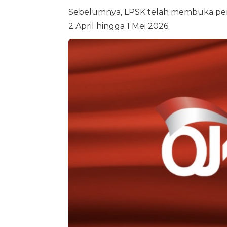
Sebelumnya, LPSK telah membuka penda
2 April hingga 1 Mei 2026.