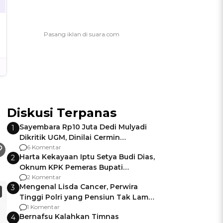
Diskusi Terpanas
Sayembara Rp10 Juta Dedi Mulyadi
1
Dikritik UGM, Dinilai Cermin
Gagalnya Negara Jamin Keamanan
6 Komentar
Harta Kekayaan Iptu Setya Budi Dias,
2
Oknum KPK Pemeras Bupati
Pemalang
2 Komentar
Mengenal Lisda Cancer, Perwira
3
Tinggi Polri yang Pensiun Tak Lama
Usai Jadi Brigjen
1 Komentar
Bernafsu Kalahkan Timnas
4