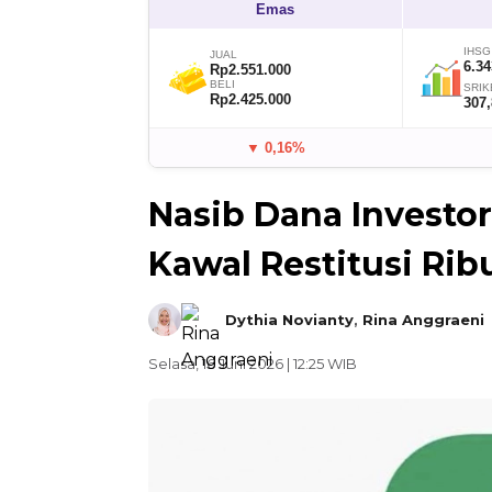
Emas
IHSG
JUAL
6.34
Rp2.551.000
BELI
SRIK
Rp2.425.000
307
▼ 0,16%
Nasib Dana Investo
Kawal Restitusi Ri
Dythia Novianty
,
Rina Anggraeni
Selasa, 16 Juni 2026 | 12:25 WIB