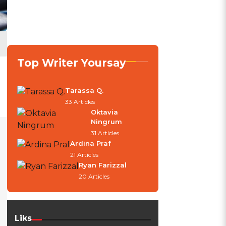
Top Writer Yoursay
Tarassa Q.
33 Articles
Oktavia
Ningrum
31 Articles
Ardina Praf
21 Articles
Ryan Farizzal
20 Articles
Liks