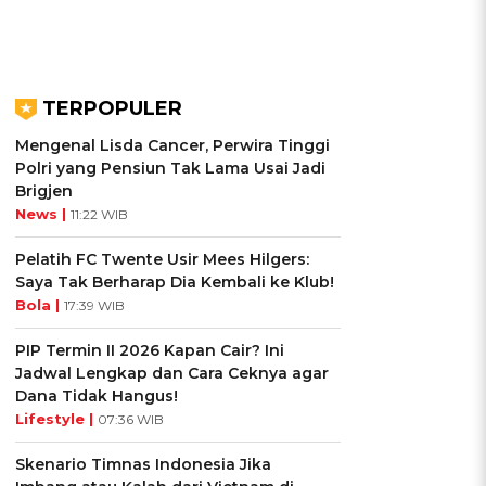
TERPOPULER
Mengenal Lisda Cancer, Perwira Tinggi
Polri yang Pensiun Tak Lama Usai Jadi
Brigjen
News |
11:22 WIB
Pelatih FC Twente Usir Mees Hilgers:
Saya Tak Berharap Dia Kembali ke Klub!
Bola |
17:39 WIB
PIP Termin II 2026 Kapan Cair? Ini
Jadwal Lengkap dan Cara Ceknya agar
Dana Tidak Hangus!
Lifestyle |
07:36 WIB
Skenario Timnas Indonesia Jika