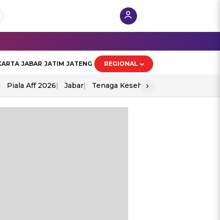
KARTA
JABAR
JATIM
JATENG
REGIONAL
›
Piala Aff 2026
Jabar
Tenaga Kesehatan
Ppad