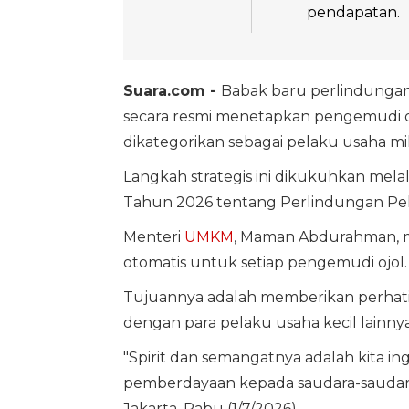
pendapatan.
Suara.com -
Babak baru perlindungan b
secara resmi menetapkan pengemudi oj
dikategorikan sebagai pelaku usaha mi
Langkah strategis ini dikukuhkan mela
Tahun 2026 tentang Perlindungan Peke
Menteri
UMKM
, Maman Abdurahman, me
otomatis untuk setiap pengemudi ojol.
Tujuannya adalah memberikan perhati
dengan para pelaku usaha kecil lainnya
"Spirit dan semangatnya adalah kita i
pemberdayaan kepada saudara-saudara 
Jakarta, Rabu (1/7/2026).