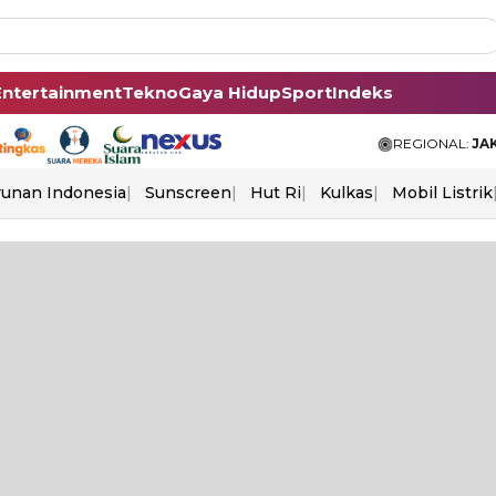
Entertainment
Tekno
Gaya Hidup
Sport
Indeks
REGIONAL:
JA
unan Indonesia
Sunscreen
Hut Ri
Kulkas
Mobil Listrik