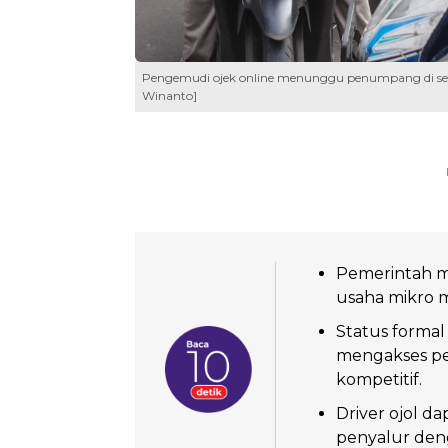
Pengemudi ojek online menunggu penumpang di seber
Winanto]
Pemerintah m
usaha mikro m
Status formal
mengakses pe
kompetitif.
Driver ojol d
penyalur deng