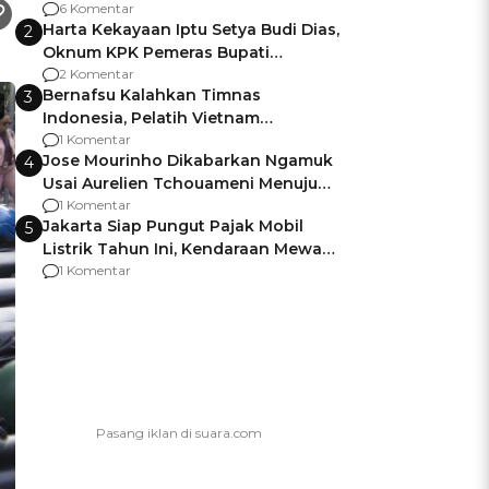
Gagalnya Negara Jamin Keamanan
6 Komentar
Harta Kekayaan Iptu Setya Budi Dias,
2
Oknum KPK Pemeras Bupati
Pemalang
2 Komentar
Bernafsu Kalahkan Timnas
3
Indonesia, Pelatih Vietnam
Berencana Pakai Jimat di Pakansari
1 Komentar
Jose Mourinho Dikabarkan Ngamuk
4
Usai Aurelien Tchouameni Menuju
Manchester United
1 Komentar
Jakarta Siap Pungut Pajak Mobil
5
Listrik Tahun Ini, Kendaraan Mewah
Kena hingga 75% PKB
1 Komentar