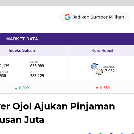
Jadikan Sumber Pilihan
MARKET DATA
Indeks Saham
Kurs Rupiah
LQ45
1,139
633,989
USD/IDR
17.932
EHATI
JII
,930
383,125
▲ 0,00%
▼ 0,55%
ver Ojol Ajukan Pinjaman
usan Juta