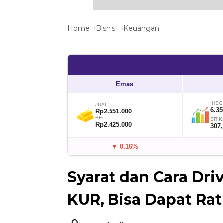
Home
Bisnis
Keuangan
Emas
IHSG
JUAL
6.35
Rp2.551.000
BELI
SRIK
Rp2.425.000
307
▼ 0,16%
Syarat dan Cara Dri
KUR, Bisa Dapat Rat