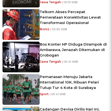
Jawa Tengah
| 09:51 WIB
Telkom Akses Percepat
Pemerataan Konektivitas Lewat
Transformasi Operasional
Bisnis
| 09:50 WIB
Bos Konter HP Diduga Dirampok di
Ambarawa, Jenazah Ditemukan di
Grobogan
Jawa Tengah
| 09:41 WIB
Pemanasan Menuju Jakarta
International 10K, Ribuan Pelari
Tutup Tur 4 Kota di Surabaya
Sport
| 09:41 WIB
Cadangan Devisa Dirilis Hari Ini,