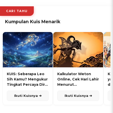
CARI TAHU
Kumpulan Kuis Menarik
KUIS: Seberapa Leo
Kalkulator Weton
KU
Sih Kamu? Mengukur
Online, Cek Hari Lahir
ya
Tingkat Percaya Diri
Menurut
de
dan Karisma
Penanggalan Jawa
Ikuti Kuisnya ➔
Ikuti Kuisnya ➔