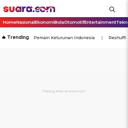
Home
Nasional
Ekonomi
Bola
Otomotif
Entertainment
Tekn
🔥 Trending
Pemain Keturunan Indonesia
Reshuffl