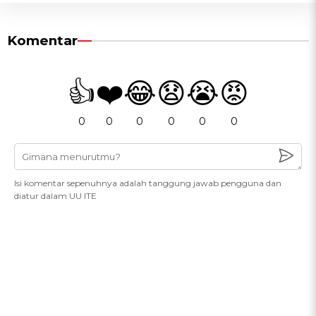
Komentar
👍
❤️
😂
😧
😭
😡
0
0
0
0
0
0
Isi komentar sepenuhnya adalah tanggung jawab pengguna dan
diatur dalam UU ITE