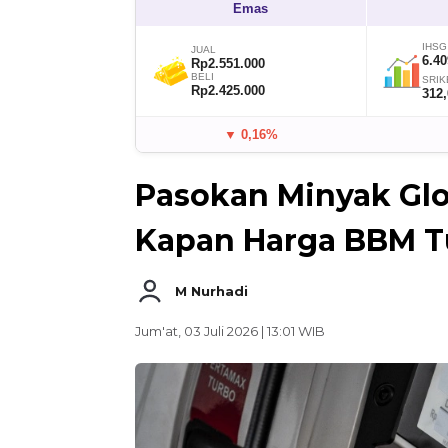
Emas
IHSG
JUAL
6.40
Rp2.551.000
BELI
SRIK
Rp2.425.000
312
▼ 0,16%
Pasokan Minyak Glo
Kapan Harga BBM T
M Nurhadi
Jum'at, 03 Juli 2026 | 13:01 WIB