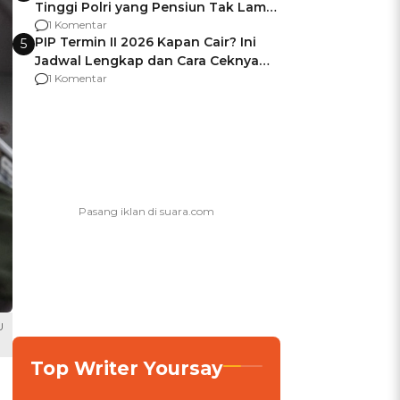
Tinggi Polri yang Pensiun Tak Lama
Usai Jadi Brigjen
1 Komentar
PIP Termin II 2026 Kapan Cair? Ini
5
Jadwal Lengkap dan Cara Ceknya
agar Dana Tidak Hangus!
1 Komentar
U
Top Writer Yoursay