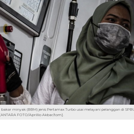
bakar minyak (BBM) jenis Pertamax Turbo usai melayani pelanggan di SPB
[ANTARA FOTO/Aprillio Akbar/tom].