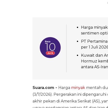
Harga minyak 
sentimen opti
PT Pertamina
per 1 Juli 20
Kuwait dan Ar
Hormuz kemba
antara AS-Iran
Suara.com -
Harga
minyak
mentah dun
(3/7/2026). Pergerakan ini dipengaruhi 
akhir pekan di Amerika Serikat (AS), 
upaya perdamaian antara AS dan Iran d