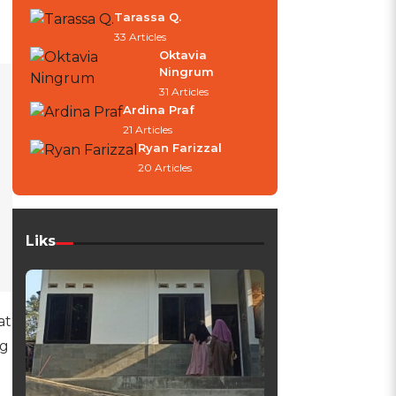
Tarassa Q.
33 Articles
Oktavia
Ningrum
31 Articles
Ardina Praf
21 Articles
Ryan Farizzal
20 Articles
Liks
at
ng