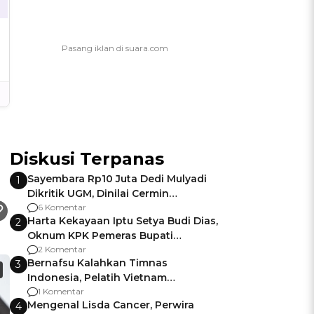
Diskusi Terpanas
Sayembara Rp10 Juta Dedi Mulyadi
1
Dikritik UGM, Dinilai Cermin
Gagalnya Negara Jamin Keamanan
6 Komentar
Harta Kekayaan Iptu Setya Budi Dias,
2
Oknum KPK Pemeras Bupati
Pemalang
2 Komentar
Bernafsu Kalahkan Timnas
3
Indonesia, Pelatih Vietnam
Berencana Pakai Jimat di Pakansari
1 Komentar
Mengenal Lisda Cancer, Perwira
4