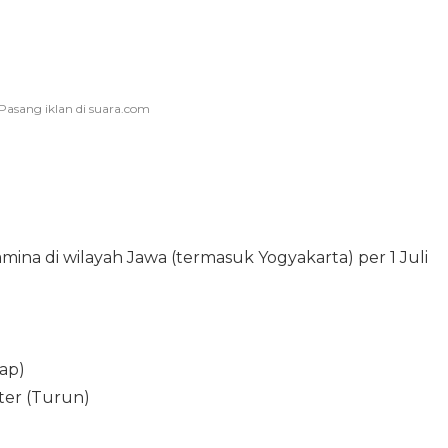
ina di wilayah Jawa (termasuk Yogyakarta) per 1 Juli
tap)
ter (Turun)