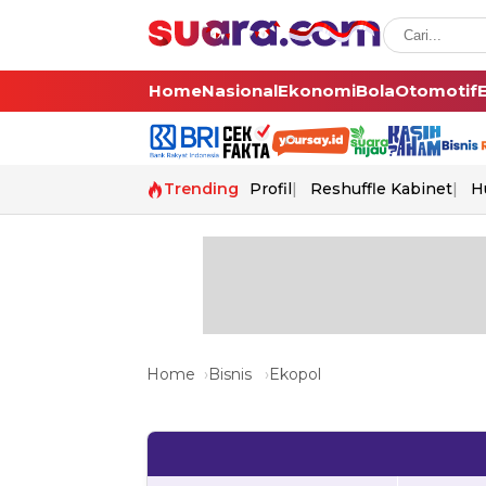
Home
Nasional
Ekonomi
Bola
Otomotif
Trending
Profil
Reshuffle Kabinet
H
Home
Bisnis
Ekopol