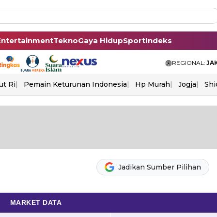
Entertainment
Tekno
Gaya Hidup
Sport
Indeks
REGIONAL:
JA
ut Ri
Pemain Keturunan Indonesia
Hp Murah
Jogja
Shi
Jadikan Sumber Pilihan
MARKET DATA