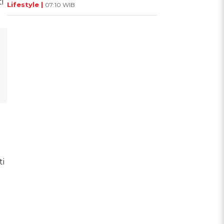
i
Lifestyle |
07:10 WIB
i