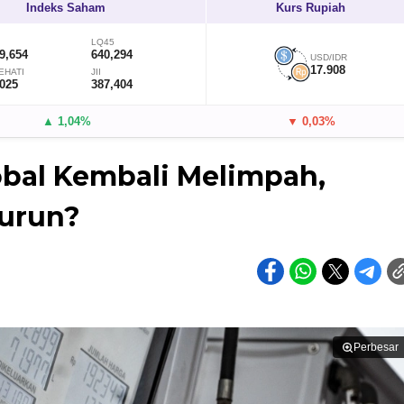
Indeks Saham
Kurs Rupiah
LQ45
9,654
640,294
USD/IDR
17.908
EHATI
JII
,025
387,404
▲ 1,04%
▼ 0,03%
bal Kembali Melimpah,
urun?
Perbesar