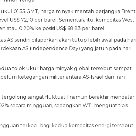
ukul 01.55 GMT, harga minyak mentah berjangka Brent
vel US$ 72,10 per barel. Sementara itu, komoditas West
en atau 0,20% ke posisi US$ 68,83 per barel.
as AS sendiri dilaporkan akan tutup lebih awal pada har
rdekaan AS (Independence Day) yang jatuh pada hari
dua tolok ukur harga minyak global tersebut sempat
elum ketegangan militer antara AS-Israel dan Iran
 tergolong sangat fluktuatif namun berakhir mendatar.
,02% secara mingguan, sedangkan WTI menguat tipis
ingguan terkecil bagi kedua komoditas energi tersebut