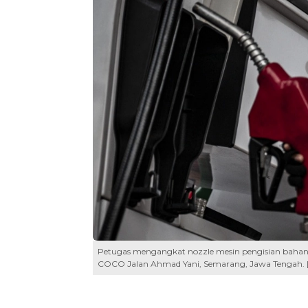
Petugas mengangkat nozzle mesin pengisian bahan 
COCO Jalan Ahmad Yani, Semarang, Jawa Tengah. 