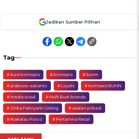
Jadikan Sumber Pilihan
Tag
# kursi komisaris
# komisaris
# bumn
# prabowo subianto
# Loyalis
# komisaris BUMN
# media sosial
# Mufli Budi Ananda
# Ginka Febriyanti Ginting
# asisten pribadi
# Krakatau Posco
# Pertamina Retail