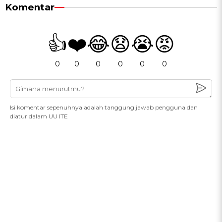
Komentar
👍
❤️
😂
😧
😭
😡
0
0
0
0
0
0
Isi komentar sepenuhnya adalah tanggung jawab pengguna dan
diatur dalam UU ITE