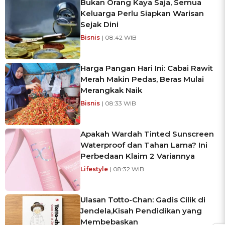
Bukan Orang Kaya Saja, Semua
Keluarga Perlu Siapkan Warisan
Sejak Dini
Bisnis
| 08:42 WIB
Harga Pangan Hari Ini: Cabai Rawit
Merah Makin Pedas, Beras Mulai
Merangkak Naik
Bisnis
| 08:33 WIB
Apakah Wardah Tinted Sunscreen
Waterproof dan Tahan Lama? Ini
Perbedaan Klaim 2 Variannya
Lifestyle
| 08:32 WIB
Ulasan Totto-Chan: Gadis Cilik di
Jendela,Kisah Pendidikan yang
Membebaskan