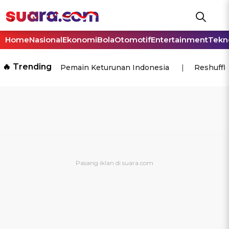
Home
Nasional
Ekonomi
Bola
Otomotif
Entertainment
Tekn
🔥 Trending
Pemain Keturunan Indonesia
Reshuffl