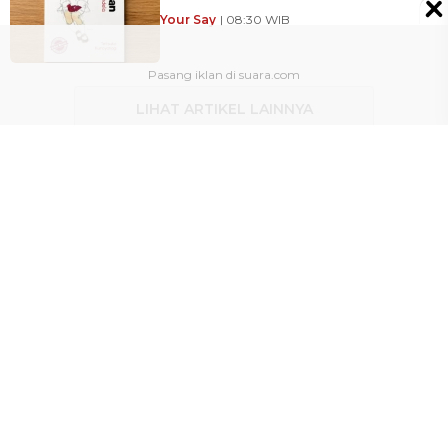
Your Say
| 08:30 WIB
LIHAT ARTIKEL LAINNYA
Redaksi
Pedoman Media Siber
Kontak
Kebijakan Privasi
Tentang Kami
Saran dan Kritik
Karir
Site Map