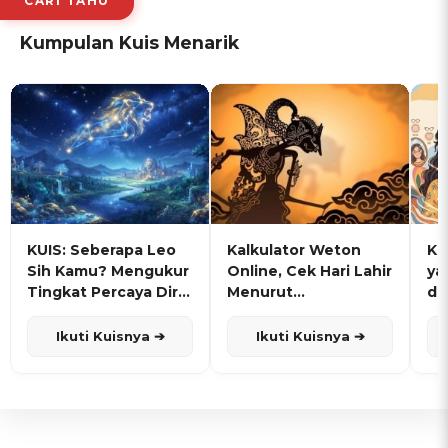
CARI TAHU
Kumpulan Kuis Menarik
KUIS: Seberapa Leo
Kalkulator Weton
KU
Sih Kamu? Mengukur
Online, Cek Hari Lahir
ya
Tingkat Percaya Diri
Menurut
de
dan Karisma
Penanggalan Jawa
Ikuti Kuisnya ➔
Ikuti Kuisnya ➔