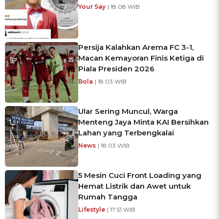
Your Say
| 18:08 WIB
Persija Kalahkan Arema FC 3-1,
Macan Kemayoran Finis Ketiga di
Piala Presiden 2026
Bola
| 18:03 WIB
Ular Sering Muncul, Warga
Menteng Jaya Minta KAI Bersihkan
Lahan yang Terbengkalai
News
| 18:03 WIB
5 Mesin Cuci Front Loading yang
Hemat Listrik dan Awet untuk
Rumah Tangga
Lifestyle
| 17:51 WIB