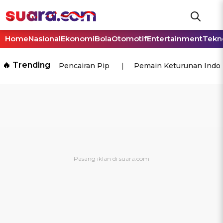
Home
Nasional
Ekonomi
Bola
Otomotif
Entertainment
Tekn
🔥 Trending
Pencairan Pip
Pemain Keturunan Indo