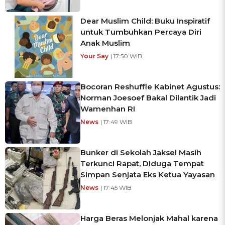
Dear Muslim Child: Buku Inspiratif
untuk Tumbuhkan Percaya Diri
Anak Muslim
Your Say
| 17:50 WIB
Bocoran Reshuffle Kabinet Agustus:
Norman Joesoef Bakal Dilantik Jadi
Wamenhan RI
News
| 17:49 WIB
Bunker di Sekolah Jaksel Masih
Terkunci Rapat, Diduga Tempat
Simpan Senjata Eks Ketua Yayasan
News
| 17:45 WIB
Harga Beras Melonjak Mahal karena