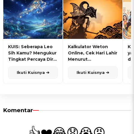
KUIS: Seberapa Leo
Kalkulator Weton
KU
Sih Kamu? Mengukur
Online, Cek Hari Lahir
ya
Tingkat Percaya Diri
Menurut
de
dan Karisma
Penanggalan Jawa
Ikuti Kuisnya ➔
Ikuti Kuisnya ➔
Komentar
👍
❤️
😂
😧
😭
😡