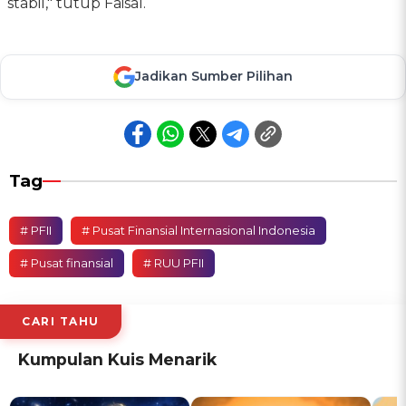
stabil," tutup Faisal.
Jadikan Sumber Pilihan
Tag
# PFII
# Pusat Finansial Internasional Indonesia
# Pusat finansial
# RUU PFII
CARI TAHU
Kumpulan Kuis Menarik