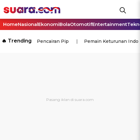
Home
Nasional
Ekonomi
Bola
Otomotif
Entertainment
Tekn
🔥 Trending
Pencairan Pip
Pemain Keturunan Indo