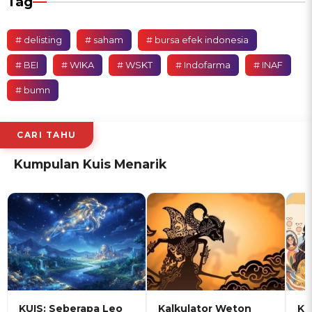
Tag
# delisting
# saham
# bursa efek indonesia
# BEI
# WIKA
# WSKT
# Indofarma
# INAF
# bumn
CARI TAHU
Kumpulan Kuis Menarik
KUIS: Seberapa Leo
Kalkulator Weton
KU