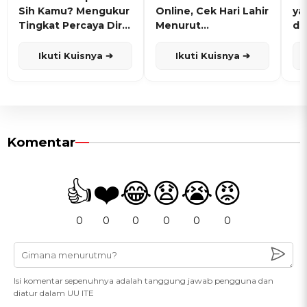
Sih Kamu? Mengukur
Online, Cek Hari Lahir
ya
Tingkat Percaya Diri
Menurut
de
dan Karisma
Penanggalan Jawa
Ikuti Kuisnya ➔
Ikuti Kuisnya ➔
Komentar
👍
❤️
😂
😧
😭
😡
0
0
0
0
0
0
Isi komentar sepenuhnya adalah tanggung jawab pengguna dan
diatur dalam UU ITE