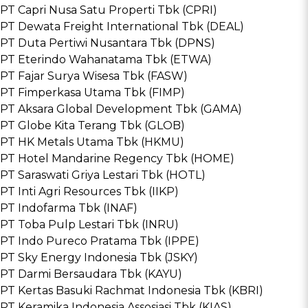
PT Capri Nusa Satu Properti Tbk (CPRI)
PT Dewata Freight International Tbk (DEAL)
PT Duta Pertiwi Nusantara Tbk (DPNS)
PT Eterindo Wahanatama Tbk (ETWA)
PT Fajar Surya Wisesa Tbk (FASW)
PT Fimperkasa Utama Tbk (FIMP)
PT Aksara Global Development Tbk (GAMA)
PT Globe Kita Terang Tbk (GLOB)
PT HK Metals Utama Tbk (HKMU)
PT Hotel Mandarine Regency Tbk (HOME)
PT Saraswati Griya Lestari Tbk (HOTL)
PT Inti Agri Resources Tbk (IIKP)
PT Indofarma Tbk (INAF)
PT Toba Pulp Lestari Tbk (INRU)
PT Indo Pureco Pratama Tbk (IPPE)
PT Sky Energy Indonesia Tbk (JSKY)
PT Darmi Bersaudara Tbk (KAYU)
PT Kertas Basuki Rachmat Indonesia Tbk (KBRI)
PT Keramika Indonesia Assosiasi Tbk (KIAS)