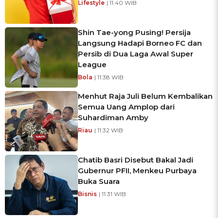
Lifestyle
| 11:40 WIB
Shin Tae-yong Pusing! Persija
Langsung Hadapi Borneo FC dan
Persib di Dua Laga Awal Super
League
Bola
| 11:38 WIB
Menhut Raja Juli Belum Kembalikan
Semua Uang Amplop dari
Suhardiman Amby
Riau
| 11:32 WIB
Chatib Basri Disebut Bakal Jadi
Gubernur PFII, Menkeu Purbaya
Buka Suara
Bisnis
| 11:31 WIB