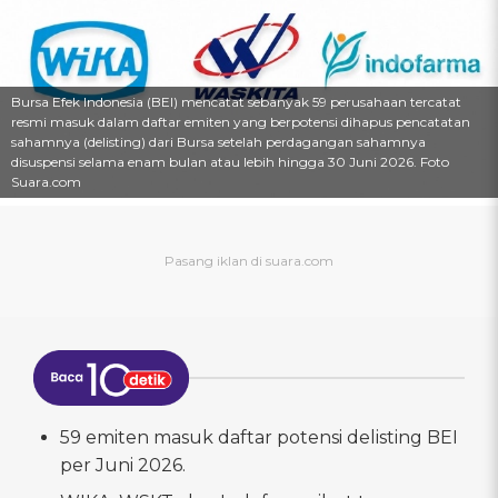
Bursa Efek Indonesia (BEI) mencatat sebanyak 59 perusahaan tercatat
resmi masuk dalam daftar emiten yang berpotensi dihapus pencatatan
sahamnya (delisting) dari Bursa setelah perdagangan sahamnya
disuspensi selama enam bulan atau lebih hingga 30 Juni 2026. Foto
Suara.com
59 emiten masuk daftar potensi delisting BEI
per Juni 2026.