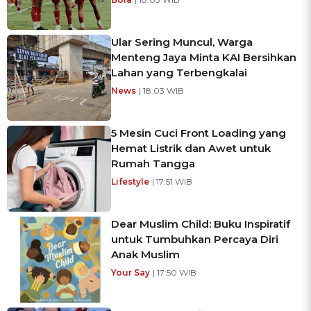
Ular Sering Muncul, Warga
Menteng Jaya Minta KAI Bersihkan
Lahan yang Terbengkalai
News
| 18:03 WIB
5 Mesin Cuci Front Loading yang
Hemat Listrik dan Awet untuk
Rumah Tangga
Lifestyle
| 17:51 WIB
Dear Muslim Child: Buku Inspiratif
untuk Tumbuhkan Percaya Diri
Anak Muslim
Your Say
| 17:50 WIB