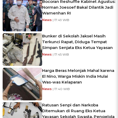
Bocoran Reshuffle Kabinet Agustus:
Norman Joesoef Bakal Dilantik Jadi
Wamenhan RI
News
| 17:49 WIB
Bunker di Sekolah Jaksel Masih
Terkunci Rapat, Diduga Tempat
Simpan Senjata Eks Ketua Yayasan
News
| 17:45 WIB
Harga Beras Melonjak Mahal karena
El Nino, Warga Miskin India Mulai
Was-was Kelaparan
News
| 17:40 WIB
Ratusan Senpi dan Narkoba
Ditemukan di Ruang Eks Ketua
Yayasan Sekolah Swasta, Pengelola