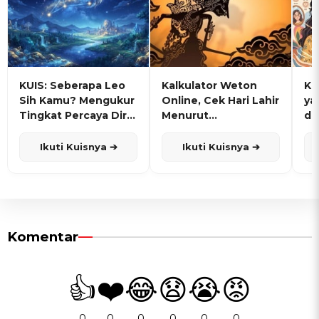
KUIS: Seberapa Leo
Kalkulator Weton
KU
Sih Kamu? Mengukur
Online, Cek Hari Lahir
ya
Tingkat Percaya Diri
Menurut
de
dan Karisma
Penanggalan Jawa
Ikuti Kuisnya ➔
Ikuti Kuisnya ➔
Komentar
👍
❤️
😂
😧
😭
😡
0
0
0
0
0
0