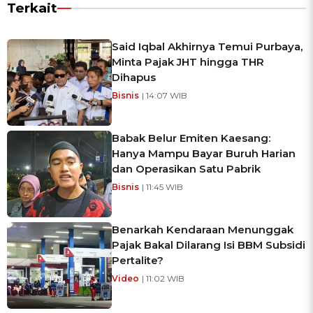
Terkait
Said Iqbal Akhirnya Temui Purbaya,
Minta Pajak JHT hingga THR
Dihapus
Bisnis
| 14:07 WIB
Babak Belur Emiten Kaesang:
Hanya Mampu Bayar Buruh Harian
dan Operasikan Satu Pabrik
Bisnis
| 11:45 WIB
Benarkah Kendaraan Menunggak
Pajak Bakal Dilarang Isi BBM Subsidi
Pertalite?
Video
| 11:02 WIB