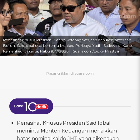
Penasihat Khusus Presiden Bidang Ketenagakerjaan dan Kesejahteraan
Buruh, Said Iqbal usai bertemu Menkeu Purbaya Yudhi Sadewa di Kantor
Kemenkeu, Jakarta, Rabu (8/7/2026). [Suara.com/Dicky Prastya]
Penasihat Khusus Presiden Said Iqbal
meminta Menteri Keuangan menaikkan
batas nominal saldo JHT yang dikenakan