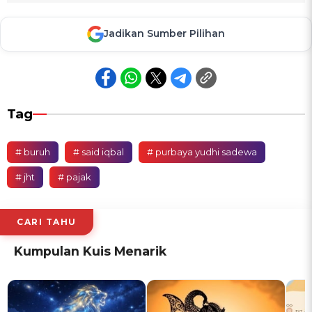
Jadikan Sumber Pilihan
Tag
# buruh
# said iqbal
# purbaya yudhi sadewa
# jht
# pajak
CARI TAHU
Kumpulan Kuis Menarik