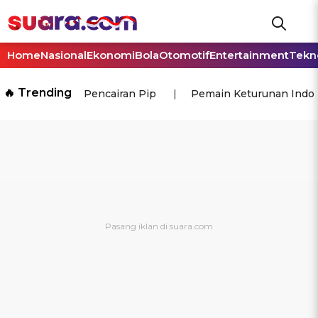
Home
Nasional
Ekonomi
Bola
Otomotif
Entertainment
Tekn
🔥 Trending
Pencairan Pip
Pemain Keturunan Indo