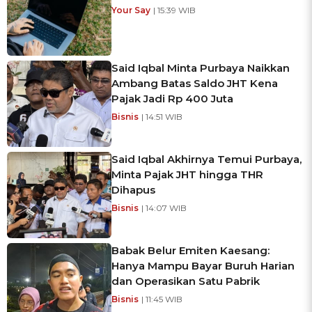
Your Say
| 15:39 WIB
Said Iqbal Minta Purbaya Naikkan
Ambang Batas Saldo JHT Kena
Pajak Jadi Rp 400 Juta
Bisnis
| 14:51 WIB
Said Iqbal Akhirnya Temui Purbaya,
Minta Pajak JHT hingga THR
Dihapus
Bisnis
| 14:07 WIB
Babak Belur Emiten Kaesang:
Hanya Mampu Bayar Buruh Harian
dan Operasikan Satu Pabrik
Bisnis
| 11:45 WIB