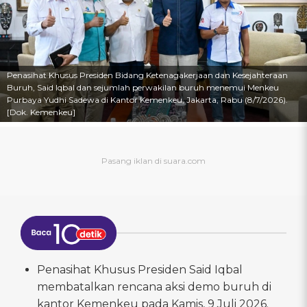
Penasihat Khusus Presiden Bidang Ketenagakerjaan dan Kesejahteraan
Buruh, Said Iqbal dan sejumlah perwakilan buruh menemui Menkeu
Purbaya Yudhi Sadewa di Kantor Kemenkeu, Jakarta, Rabu (8/7/2026).
[Dok. Kemenkeu]
Penasihat Khusus Presiden Said Iqbal
membatalkan rencana aksi demo buruh di
kantor Kemenkeu pada Kamis, 9 Juli 2026.