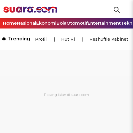
Home
Nasional
Ekonomi
Bola
Otomotif
Entertainment
Tekn
🔥 Trending
Profil
Hut Ri
Reshuffle Kabinet