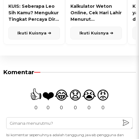
KUIS: Seberapa Leo
Kalkulator Weton
KU
Sih Kamu? Mengukur
Online, Cek Hari Lahir
ya
Tingkat Percaya Diri
Menurut
de
dan Karisma
Penanggalan Jawa
Ikuti Kuisnya ➔
Ikuti Kuisnya ➔
Komentar
👍
❤️
😂
😧
😭
😡
0
0
0
0
0
0
Isi komentar sepenuhnya adalah tanggung jawab pengguna dan