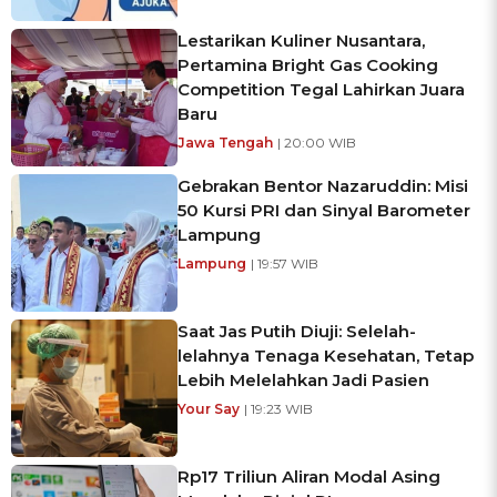
Lestarikan Kuliner Nusantara,
Pertamina Bright Gas Cooking
Competition Tegal Lahirkan Juara
Baru
Jawa Tengah
| 20:00 WIB
Gebrakan Bentor Nazaruddin: Misi
50 Kursi PRI dan Sinyal Barometer
Lampung
Lampung
| 19:57 WIB
Saat Jas Putih Diuji: Selelah-
lelahnya Tenaga Kesehatan, Tetap
Lebih Melelahkan Jadi Pasien
Your Say
| 19:23 WIB
Rp17 Triliun Aliran Modal Asing