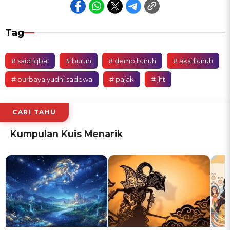
Tag
# said iqbal
# buruh
# demo buruh
# aksi buruh
# purbaya yudhi sadewa
# pajak
# jht
CARI TAHU
Kumpulan Kuis Menarik