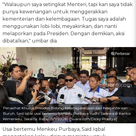
"Walaupun saya setingkat Menteri, tapi kan saya tidak
punya kewenangan untuk menggerakkan
kementerian dan kelembagaan. Tugas saya adalah
menggunakan lobi-lobi, meyakinkan, dan nanti
melaporkan pada Presiden. Dengan demikian, aksi
dibatalkan," umbar dia.
Perbesar
Penasihat Khusus Presiden Bidang Ketenagakerjaan dan Kesejahteraan
Buruh, Said Iqbal usai bertemu Menkeu Purbaya Yudhi Sadewa di Kantor
Kemenkeu, Jakarta, Rabu (8/7/2026). [Suara.com/Dicky Prastya]
Usai bertemu Menkeu Purbaya, Said Iqbal