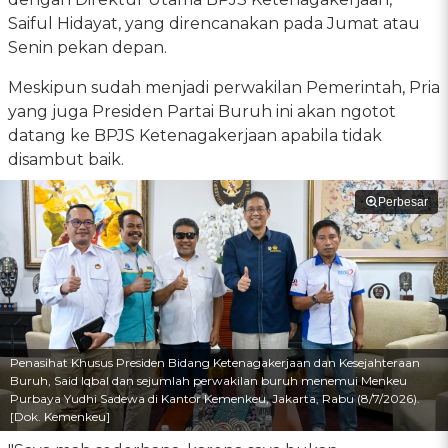
Saiful Hidayat, yang direncanakan pada Jumat atau
Senin pekan depan.
Meskipun sudah menjadi perwakilan Pemerintah, Pria
yang juga Presiden Partai Buruh ini akan ngotot
datang ke BPJS Ketenagakerjaan apabila tidak
disambut baik.
Perbesar
Penasihat Khusus Presiden Bidang Ketenagakerjaan dan Kesejahteraan
Buruh, Said Iqbal dan sejumlah perwakilan buruh menemui Menkeu
Purbaya Yudhi Sadewa di Kantor Kemenkeu, Jakarta, Rabu (8/7/2026).
[Dok. Kemenkeu]