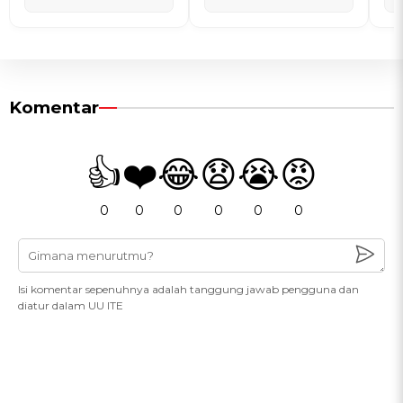
Komentar
👍
❤️
😂
😧
😭
😡
0
0
0
0
0
0
Isi komentar sepenuhnya adalah tanggung jawab pengguna dan
diatur dalam UU ITE