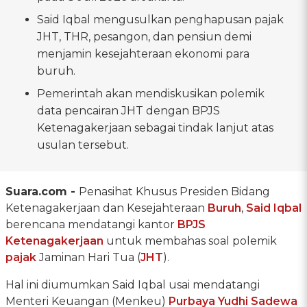
Said Iqbal mengusulkan penghapusan pajak
JHT, THR, pesangon, dan pensiun demi
menjamin kesejahteraan ekonomi para
buruh.
Pemerintah akan mendiskusikan polemik
data pencairan JHT dengan BPJS
Ketenagakerjaan sebagai tindak lanjut atas
usulan tersebut.
Suara.com -
Penasihat Khusus Presiden Bidang
Ketenagakerjaan dan Kesejahteraan
Buruh
,
Said Iqbal
berencana mendatangi kantor
BPJS
Ketenagakerjaan
untuk membahas soal polemik
pajak
Jaminan Hari Tua (
JHT
).
Hal ini diumumkan Said Iqbal usai mendatangi
Menteri Keuangan (Menkeu)
Purbaya Yudhi Sadewa