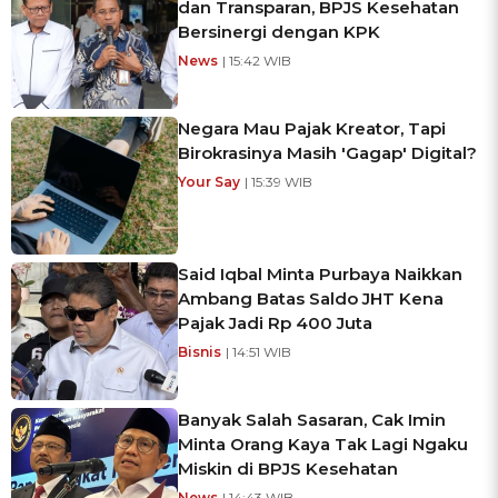
dan Transparan, BPJS Kesehatan
Bersinergi dengan KPK
News
| 15:42 WIB
Negara Mau Pajak Kreator, Tapi
Birokrasinya Masih 'Gagap' Digital?
Your Say
| 15:39 WIB
Said Iqbal Minta Purbaya Naikkan
Ambang Batas Saldo JHT Kena
Pajak Jadi Rp 400 Juta
Bisnis
| 14:51 WIB
Banyak Salah Sasaran, Cak Imin
Minta Orang Kaya Tak Lagi Ngaku
Miskin di BPJS Kesehatan
News
| 14:43 WIB