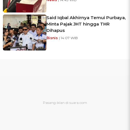
Said Iqbal Akhirnya Temui Purbaya,
Minta Pajak JHT hingga THR
Dihapus
Bisnis
| 14:07 WIB