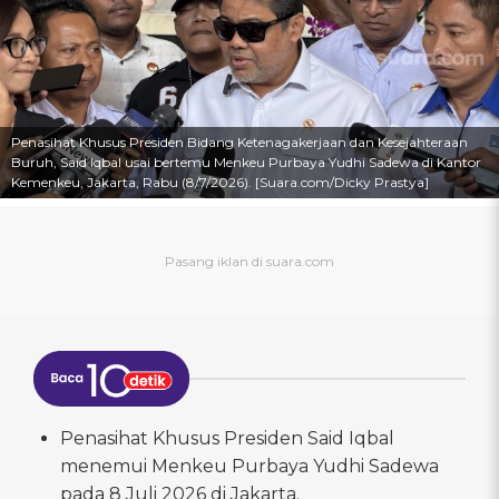
Penasihat Khusus Presiden Bidang Ketenagakerjaan dan Kesejahteraan
Buruh, Said Iqbal usai bertemu Menkeu Purbaya Yudhi Sadewa di Kantor
Kemenkeu, Jakarta, Rabu (8/7/2026). [Suara.com/Dicky Prastya]
Penasihat Khusus Presiden Said Iqbal
menemui Menkeu Purbaya Yudhi Sadewa
pada 8 Juli 2026 di Jakarta.