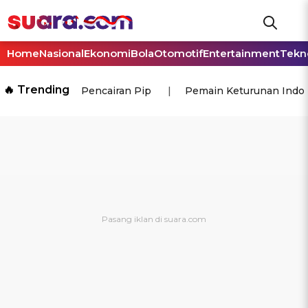
Home
Nasional
Ekonomi
Bola
Otomotif
Entertainment
Tekn
🔥 Trending
Pencairan Pip
Pemain Keturunan Indo