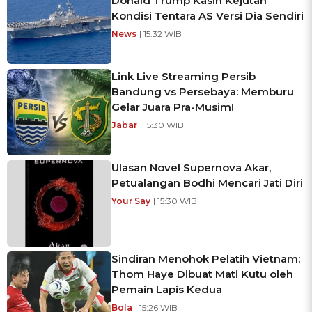
Donald Trump Kasih Kejutan
Kondisi Tentara AS Versi Dia Sendiri
News
| 15:32 WIB
Link Live Streaming Persib
Bandung vs Persebaya: Memburu
Gelar Juara Pra-Musim!
Jabar
| 15:30 WIB
Ulasan Novel Supernova Akar,
Petualangan Bodhi Mencari Jati Diri
Your Say
| 15:30 WIB
Sindiran Menohok Pelatih Vietnam:
Thom Haye Dibuat Mati Kutu oleh
Pemain Lapis Kedua
Bola
| 15:26 WIB