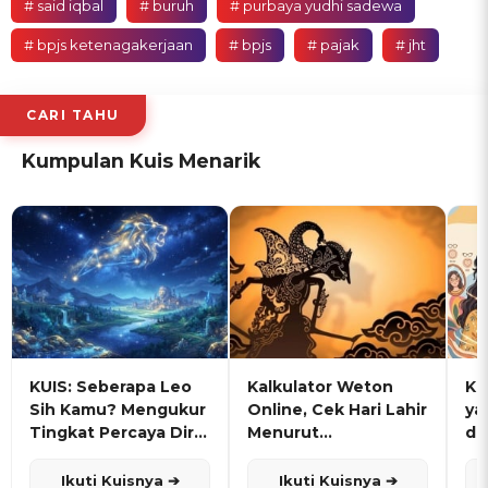
# said iqbal
# buruh
# purbaya yudhi sadewa
# bpjs ketenagakerjaan
# bpjs
# pajak
# jht
CARI TAHU
Kumpulan Kuis Menarik
KUIS: Seberapa Leo
Kalkulator Weton
KU
Sih Kamu? Mengukur
Online, Cek Hari Lahir
ya
Tingkat Percaya Diri
Menurut
de
dan Karisma
Penanggalan Jawa
Ikuti Kuisnya ➔
Ikuti Kuisnya ➔